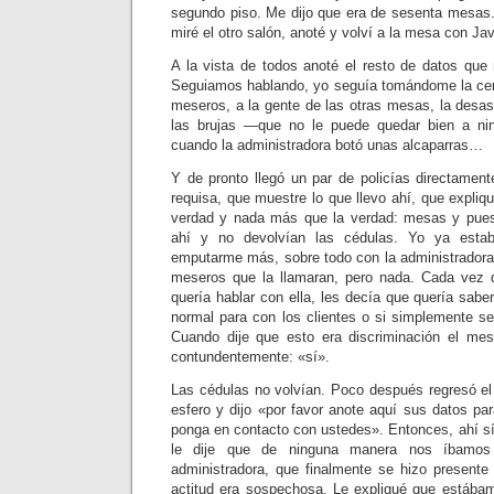
segundo piso. Me dijo que era de sesenta mesas. 
miré el otro salón, anoté y volví a la mesa con Jav
A la vista de todos anoté el resto de datos que n
Seguiamos hablando, yo seguía tomándome la cer
meseros, a la gente de las otras mesas, la desas
las brujas —que no le puede quedar bien a n
cuando la administradora botó unas alcaparras…
Y de pronto llegó un par de policías directamen
requisa, que muestre lo que llevo ahí, que expli
verdad y nada más que la verdad: mesas y pues
ahí y no devolvían las cédulas. Yo ya esta
emputarme más, sobre todo con la administradora
meseros que la llamaran, pero nada. Cada vez 
quería hablar con ella, les decía que quería saber
normal para con los clientes o si simplemente se
Cuando dije que esto era discriminación el mes
contundentemente: «sí».
Las cédulas no volvían. Poco después regresó e
esfero y dijo «por favor anote aquí sus datos pa
ponga en contacto con ustedes». Entonces, ahí 
le dije que de ninguna manera nos íbamos 
administradora, que finalmente se hizo presente
actitud era sospechosa. Le expliqué que estába