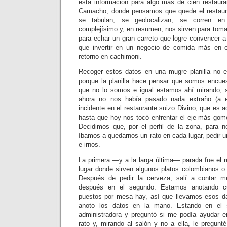
esta información para algo más de cien restaur
Camacho, donde pensamos que quede el restaur
se tabulan, se geolocalizan, se corren e
complejísimo y, en resumen, nos sirven para toma
para echar un gran carreto que logre convencer a
que invertir en un negocio de comida más en 
retorno en cachimoni.
Recoger estos datos en una mugre planilla no e
porque la planilla hace pensar que somos encue
que no lo somos e igual estamos ahí mirando, 
ahora no nos había pasado nada extraño (a 
incidente en el restaurante suizo Divino, que es
hasta que hoy nos tocó enfrentar el eje más gomel
Decidimos que, por el perfil de la zona, para no
íbamos a quedarnos un rato en cada lugar, pedir 
e irnos.
La primera —y a la larga última— parada fue el r
lugar donde sirven algunos platos colombianos o 
Después de pedir la cerveza, salí a contar m
después en el segundo. Estamos anotando c
puestos por mesa hay, así que llevamos esos d
anoto los datos en la mano. Estando en el 
administradora y preguntó si me podía ayudar e
rato y, mirando al salón y no a ella, le pregunt