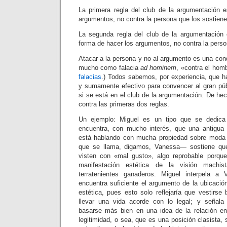
La primera regla del club de la argumentación 
argumentos, no contra la persona que los sostiene
La segunda regla del club de la argumentación 
forma de hacer los argumentos, no contra la perso
Atacar a la persona y no al argumento es una con
mucho como falacia
ad hominem
, «contra el hom
falacias
.) Todos sabemos, por experiencia, que ha
y sumamente efectivo para convencer al gran pú
si se está en el club de la argumentación. De he
contra las primeras dos reglas.
Un ejemplo: Miguel es un tipo que se dedica
encuentra, con mucho interés, que una antigua
está hablando con mucha propiedad sobre moda
que se llama, digamos, Vanessa— sostiene que
visten con «mal gusto», algo reprobable porqu
manifestación estética de la visión machis
terratenientes ganaderos. Miguel interpela a
encuentra suficiente el argumento de la ubicaci
estética, pues esto solo reflejaría que vestirse
llevar una vida acorde con lo legal; y señal
basarse más bien en una idea de la relación en
legitimidad, o sea, que es una posición clasista, 