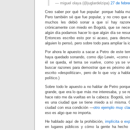
— miguel olaya (@juglardelzipa)
27 de febre
Creo saber por qué fue popular: porque habla m
Pero también sé que fue popular, y no creo que
muchos les debió sonar a que sí hay razone
crónicamente con miedo en Bogotá, que se neces
algún día podamos hacer lo que algún día se resum
Entonces escribo esto por si acaso, para desm
alguien lo pensó, pero sobre todo para ampliar la i
Por ahora le apuesto a sacar a Petro de este te
haya quedado sonando, como dijo Lewin, «como
él se queda, el tema se vuelve, como ya se v
buscar razones para demostrar que es pésimo alc
escrito «despolitizar», pero de lo que voy a hab
político.)
Sobre todo le apuesto a no hablar de Petro porque
grande, que era lo que más me interesaba, y se r
hace rato me da vueltas en la cabeza: Bogotá, sin 
es una ciudad que se tiene miedo a sí misma. 
ciudad con esa condición —
otro ejemplo muy cla
eso es algo que no importa.
He hablado aquí de la prohibición,
implícita
o
exp
en lugares públicos y cómo la gente ha hecho 