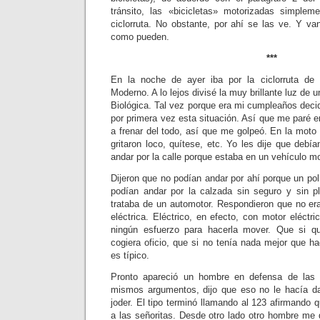
tránsito, las «bicicletas» motorizadas simple
ciclorruta. No obstante, por ahí se las ve. Y va
como pueden.
***
En la noche de ayer iba por la ciclorruta de 
Moderno. A lo lejos divisé la muy brillante luz de
Biológica. Tal vez porque era mi cumpleaños decid
por primera vez esta situación. Así que me paré en
a frenar del todo, así que me golpeó. En la mot
gritaron loco, quítese, etc. Yo les dije que debía
andar por la calle porque estaba en un vehículo m
Dijeron que no podían andar por ahí porque un pol
podían andar por la calzada sin seguro y sin p
trataba de un automotor. Respondieron que no era
eléctrica. Eléctrico, en efecto, con motor eléctr
ningún esfuerzo para hacerla mover. Que si que
cogiera oficio, que si no tenía nada mejor que h
es típico.
Pronto apareció un hombre en defensa de las 
mismos argumentos, dijo que eso no le hacía da
joder. El tipo terminó llamando al 123 afirmando
a las señoritas. Desde otro lado otro hombre me