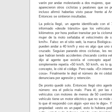
varón por andar molestando a dos mujeres, que 
aparecieron otros ciclistas y peatones que se p
incluso afirmó haberlas visto pasar frente al 
Entonces se sintieron insultadas.
La policía llegó, un agente identificado con el
informado «desde tránsito» que los vehículos
kilómetros por hora podían transitar por la ciclorru
mujer de la moto señalaba el velocímetro de 
km/h». Falso: en el sitio web, la marca Biológica
pueden andar a 40 km/h y eso es algo que uno s
cruzado. Seguían parando otros ciclistas, les r
que habían tenido accidentes chocando contra veh
dijo al agente que existía el concepto aquel
simplemente repetía «50 km/h, 50 km/h, es lo qu
concepto, le cité el código. Pero nada. «En intern
cosa». Finalmente le dejó el número de mi cédu
denunciara por agresión y retención.
De pronto quedé solo. Entonces llegó otro agent
número: era el policía malo. Para él, por las ci
vehículos con motores de menos de 50 centímetr
vehículo tiene un motor eléctrico que no se mide
lo que él respondió con algún «por eso le digo». Y
propiedad: «esto es un papel, esto lo hubiera pod