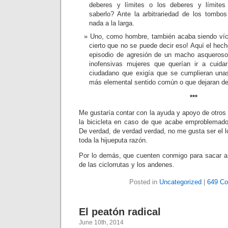
deberes y límites o los deberes y límites
saberlo? Ante la arbitrariedad de los tombos 
nada a la larga.
Uno, como hombre, también acaba siendo víct
cierto que no se puede decir eso! Aquí el hec
episodio de agresión de un macho asqueros
inofensivas mujeres que querían ir a cuid
ciudadano que exigía que se cumplieran una
más elemental sentido común o que dejaran de
***
Me gustaría contar con la ayuda y apoyo de otros
la bicicleta en caso de que acabe emproblemado
De verdad, de verdad verdad, no me gusta ser el lo
toda la hijueputa razón.
Por lo demás, que cuenten conmigo para sacar a
de las ciclorrutas y los andenes.
Posted in
Uncategorized
|
649 C
El peatón radical
June 10th, 2014