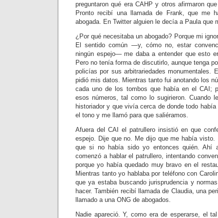
preguntaron qué era CAHP y otros afirmaron que
Pronto recibí una llamada de Frank, que me h
abogada. En Twitter alguien le decía a Paula que
¿Por qué necesitaba un abogado? Porque mi ignor
El sentido común —y, cómo no, estar convenc
ningún espejo— me daba a entender que esto era
Pero no tenía forma de discutirlo, aunque tenga po
policías por sus arbitrariedades monumentales. E
pidió mis datos. Mientras tanto fui anotando los 
cada uno de los tombos que había en el CAI; p
esos números, tal como lo sugirieron. Cuando le
historiador y que vivía cerca de donde todo habí
el tono y me llamó para que saliéramos.
Afuera del CAI el patrullero insistió en que con
espejo. Dije que no. Me dijo que me había visto
que si no había sido yo entonces quién. Ahí a
comenzó a hablar el patrullero, intentando conve
porque yo había quedado muy bravo en el restau
Mientras tanto yo hablaba por teléfono con Carolin
que ya estaba buscando jurisprudencia y normas
hacer. También recibí llamada de Claudia, una per
llamado a una ONG de abogados.
Nadie apareció. Y, como era de esperarse, el ta