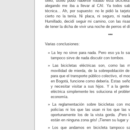
sello, usted pudo haberse robado esta biciclet
alegando me iba a llevar al CAI. Ya todos s
técnica… Ah, por supuesto: no le pidió la tarjet
cierto no la tenía. Ni placa, ni seguro, ni nad
Humillado, decidí seguir mi camino, con las risa
de tener la dicha de vivir una noche de perros el 
***
Varias conclusiones:
La ley no sirve para nada. Pero eso ya lo s
tampoco sirve de nada discutir con tombos.
Las bicicletas eléctricas son, como las 
movilidad de mierda, de la sobrepoblación d
para que el transporte público colectivo, el m
en Bogotá, funcione como debería. Estas señora
y necesitar visitar a sus hijos. Y a la gent
eléctrica simplemente les soluciona el proble
economía.
La reglamentación sobre bicicletas con m
policías ni los que las usan ni los que las
oportunamente los de la vista gorda. ¡Pero la
están en ninguna zona gris! ¡Tienen su lugar y
Los que andamos en bicicleta tampoco s