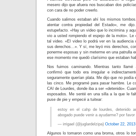
mesero dijo que afuera nos buscaban dos policía
con cara de no poder creerlo.
Cuando salimos estaban ahí los mismos tombos.
atentar contra propiedad del Estado», me dij
estupefacto. «Hay un video que lo incrimina y aq
vio a usted rompiendo el espejo de la moto». Le 
tal video. «El video lo podrá ver en la audiencia 
sus derechos…». Y sí, me leyó mis derechos, como
ponerme esposas y sin meterme en una patrulla 
ese momento me quedó clarísimo que estaban ha
Nos fuimos caminando. Mientras tanto llamé
confirmó que todo era irregular e indirectame
seguramente querían plata. Me dijo que no podía 
las cinco. Me programé para pasar hambre. Le co
CAI de Lourdes, donde iba a ser «detenido». Cuan
esposados. Me senté en una silla a la que le fa
puse de pie y empecé a tuitear:
estoy en el cahp de lourdes, detenido ar
abogado puede venir a ayudarme? por favor r
— irrigael (@juglardelzipa)
October 22, 2013
Algunos lo tomaron como una broma, otros lo to