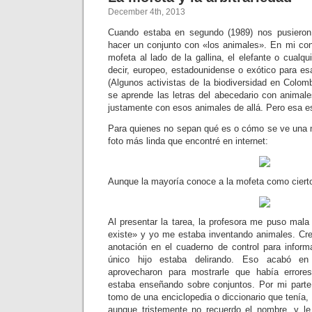
December 4th, 2013
Cuando estaba en segundo (1989) nos pusieron
hacer un conjunto con «los animales». En mi conj
mofeta al lado de la gallina, el elefante o cualqu
decir, europeo, estadounidense o exótico para e
(Algunos activistas de la biodiversidad en Colo
se aprende las letras del abecedario con animal
justamente con esos animales de allá. Pero esa es 
Para quienes no sepan qué es o cómo se ve una m
foto más linda que encontré en internet:
Aunque la mayoría conoce a la mofeta como cierto
Al presentar la tarea, la profesora me puso mala
existe» y yo me estaba inventando animales. Cr
anotación en el cuaderno de control para infor
único hijo estaba delirando. Eso acabó en
aprovecharon para mostrarle que había errore
estaba enseñando sobre conjuntos. Por mi parte,
tomo de una enciclopedia o diccionario que tenía,
aunque tristemente no recuerdo el nombre, y le