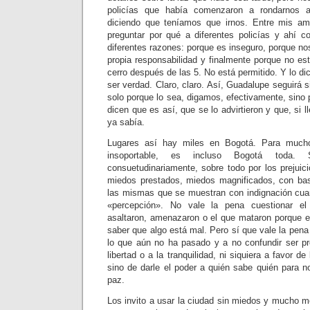
policías que había comenzaron a rondarnos 
diciendo que teníamos que irnos. Entre mis 
preguntar por qué a diferentes policías y ahí 
diferentes razones: porque es inseguro, porque n
propia responsabilidad y finalmente porque no es
cerro después de las 5. No está permitido. Y lo di
ser verdad. Claro, claro. Así, Guadalupe seguirá s
solo porque lo sea, digamos, efectivamente, sino
dicen que es así, que se lo advirtieron y que, si l
ya sabía.
Lugares así hay miles en Bogotá. Para much
insoportable, es incluso Bogotá toda. S
consuetudinariamente, sobre todo por los prejuic
miedos prestados, miedos magnificados, con bas
las mismas que se muestran con indignación cuand
«percepción». No vale la pena cuestionar el
asaltaron, amenazaron o el que mataron porque es
saber que algo está mal. Pero sí que vale la pena
lo que aún no ha pasado y a no confundir ser pr
libertad o a la tranquilidad, ni siquiera a favor d
sino de darle el poder a quién sabe quién para no
paz.
Los invito a usar la ciudad sin miedos y mucho