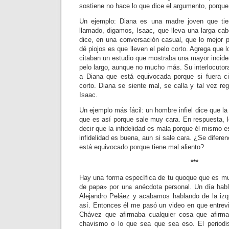
sostiene no hace lo que dice el argumento, porque
Un ejemplo: Diana es una madre joven que tie
llamado, digamos, Isaac, que lleva una larga cab
dice, en una conversación casual, que lo mejor p
dé piojos es que lleven el pelo corto. Agrega que 
citaban un estudio que mostraba una mayor incide
pelo largo, aunque no mucho más. Su interlocutor
a Diana que está equivocada porque si fuera cie
corto. Diana se siente mal, se calla y tal vez re
Isaac.
Un ejemplo más fácil: un hombre infiel dice que la
que es así porque sale muy cara. En respuesta, l
decir que la infidelidad es mala porque él mismo e
infidelidad es buena, aun si sale cara. ¿Se diferen
está equivocado porque tiene mal aliento?
***
Hay una forma específica de tu quoque que es m
de papa» por una anécdota personal. Un día hab
Alejandro Peláez y acabamos hablando de la izq
así. Entonces él me pasó un video en que entrevi
Chávez que afirmaba cualquier cosa que afirmar
chavismo o lo que sea que sea eso. El periodi