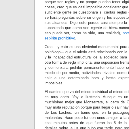
porque son reglas y no porque puedan tener alg
cosas, creo que es casi imposible considerar que
suficiente gente se cuestionará si ciertas reglas
se hará preguntas sobre su origen y los supuest
sus alcances. Digo esto porque casi siempre la
suponiendo que como son «gente de bien» nunca 
eso puede ser, como ha sido, una realidad),
por
espíritu prohibitivo
.
Creo —y esto es una obviedad monumental para c
politólogo— que el miedo está relacionado con la 
y la incapacidad estructural de la sociedad para
otra forma de regla implícita, una suposición frente
y comienza a prohibir permanentemente hacer co
miedo de por medio, actividades triviales como i
salir a una determinada hora y hasta expre
imposibles.
El camino que va del miedo individual al miedo col
es muy corto. Voy a ilustrarlo. Aunque es un
muchísimo mejor que Monserrate, el cerro de 
muy mala reputación porque para llegar o salir hay
de Los Laches, un barrio que, en la psicogeogr
maleantes. Hace poco fui con unos amigos a la 
casi minutos antes de que fueran las 5 de la t
detalles sobre la luz que hubo esa tarde, pero no