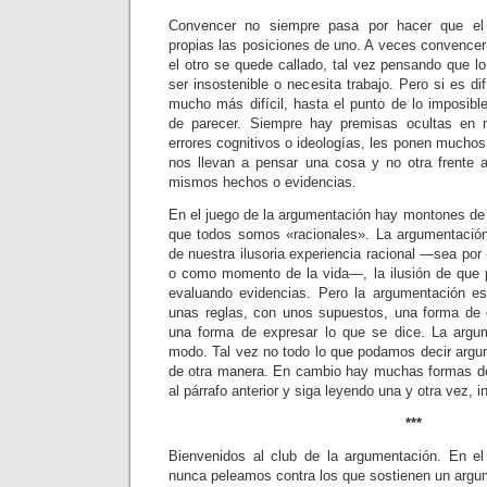
Convencer no siempre pasa por hacer que el
propias las posiciones de uno. A veces convence
el otro se quede callado, tal vez pensando que l
ser insostenible o necesita trabajo. Pero si es di
mucho más difícil, hasta el punto de lo imposibl
de parecer. Siempre hay premisas ocultas en 
errores cognitivos o ideologías, les ponen mucho
nos llevan a pensar una cosa y no otra frente 
mismos hechos o evidencias.
En el juego de la argumentación hay montones de 
que todos somos «racionales». La argumentación
de nuestra ilusoria experiencia racional —sea por 
o como momento de la vida—, la ilusión de qu
evaluando evidencias. Pero la argumentación es
unas reglas, con unos supuestos, una forma de 
una forma de expresar lo que se dice. La argum
modo. Tal vez no todo lo que podamos decir arg
de otra manera. En cambio hay muchas formas de
al párrafo anterior y siga leyendo una y otra vez, i
***
Bienvenidos al club de la argumentación. En el
nunca peleamos contra los que sostienen un argu