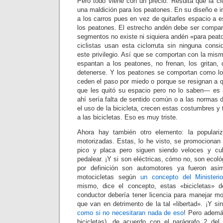
Pero todo viene con un precio. Resulta que la cic
una maldición para los peatones. En su diseño e i
a los carros pues en vez de quitarles espacio a e
los peatones. El estrecho andén debe ser compar
segmentos no existe ni siquiera andén «para peaton
ciclistas usan esta ciclorruta sin ninguna consi
este privilegio. Así que se comportan con la mism
espantan a los peatones, no frenan, los gritan, 
detenerse. Y los peatones se comportan como lo 
ceden el paso por miedo o porque se resignan a 
que les quitó su espacio pero no lo saben— es i
ahí sería falta de sentido común o a las normas 
el uso de la bicicleta, crecen estas costumbres y 
a las bicicletas. Eso es muy triste.
Ahora hay también otro elemento: la populariz
motorizadas. Estas, lo he visto, se promocionan 
pico y placa pero siguen siendo veloces y cu
pedalear. ¡Y si son eléctricas, cómo no, son ecol
por definición son automotores ya fueron asi
motocicletas según
un concepto del Ministeri
mismo, dice el concepto, estas «bicicletas» d
conductor debería tener licencia para manejar m
que van en detrimento de la tal «libertad». ¡Y s
como si no necesitaran nada de eso
! Pero además
bicicletas), de acuerdo con el parágrafo 2 del