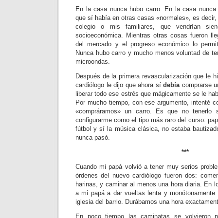
En la casa nunca hubo carro. En la casa nunc
que sí había en otras casas «normales», es decir
colegio o mis familiares, que vendrían si
socioeconómica. Mientras otras cosas fueron ll
del mercado y el progreso económico lo permití
Nunca hubo carro y mucho menos voluntad de te
microondas.
Después de la primera revascularización que le hi
cardiólogo le dijo que ahora sí
debía
comprarse un 
liberar todo ese estrés que mágicamente se le ha
Por mucho tiempo, con ese argumento, intenté c
«compráramos» un carro. Es que no tenerlo s
configurarme como el tipo más raro del curso: pap
fútbol y sí la música clásica, no estaba bautiza
nunca pasó.
***
Cuando mi papá volvió a tener muy serios proble
órdenes del nuevo cardiólogo fueron dos: comer
harinas, y caminar al menos una hora diaria. En 
a mi papá a dar vueltas lenta y monótonamente 
iglesia del barrio. Durábamos una hora exactamen
En poco tiempo las caminatas se volvieron nu