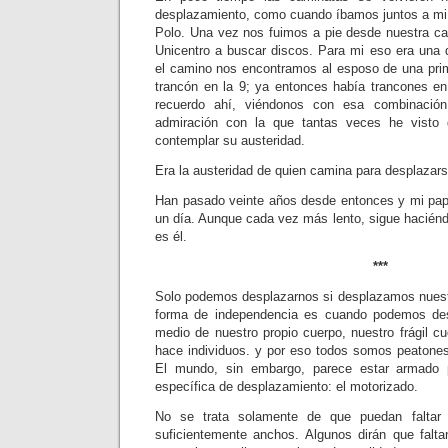
desplazamiento, como cuando íbamos juntos a mi
Polo. Una vez nos fuimos a pie desde nuestra c
Unicentro a buscar discos. Para mi eso era una d
el camino nos encontramos al esposo de una prim
trancón en la 9; ya entonces había trancones e
recuerdo ahí, viéndonos con esa combinación
admiración con la que tantas veces he visto
contemplar su austeridad.
Era la austeridad de quien camina para desplazars
Han pasado veinte años desde entonces y mi pap
un día. Aunque cada vez más lento, sigue haciéndo
es él.
***
Solo podemos desplazarnos si desplazamos nuest
forma de independencia es cuando podemos des
medio de nuestro propio cuerpo, nuestro frágil c
hace individuos. y por eso todos somos peatones,
El mundo, sin embargo, parece estar armado p
específica de desplazamiento: el motorizado.
No se trata solamente de que puedan falta
suficientemente anchos. Algunos dirán que falt