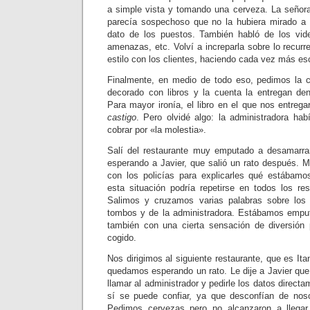
a simple vista y tomando una cerveza. La señora
parecía sospechoso que no la hubiera mirado a l
dato de los puestos. También habló de los vide
amenazas, etc. Volví a increparla sobre lo recurr
estilo con los clientes, haciendo cada vez más es
Finalmente, en medio de todo eso, pedimos la c
decorado con libros y la cuenta la entregan dent
Para mayor ironía, el libro en el que nos entreg
castigo
. Pero olvidé algo: la administradora ha
cobrar por «la molestia».
Salí del restaurante muy emputado a desamarrar
esperando a Javier, que salió un rato después. 
con los policías para explicarles qué estábamo
esta situación podría repetirse en todos los res
Salimos y cruzamos varias palabras sobre los 
tombos y de la administradora. Estábamos empu
también con una cierta sensación de diversión 
cogido.
Nos dirigimos al siguiente restaurante, que es I
quedamos esperando un rato. Le dije a Javier que
llamar al administrador y pedirle los datos directa
sí se puede confiar, ya que desconfían de noso
Pedimos cervezas pero no alcanzaron a llegar