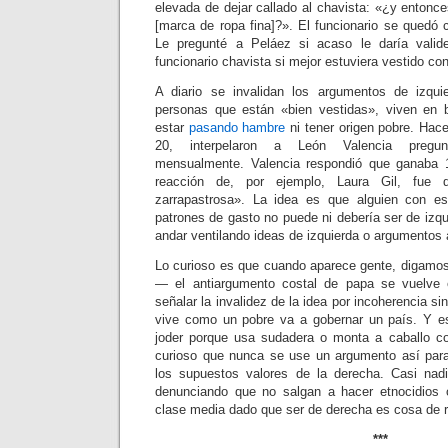
elevada de dejar callado al chavista: «¿y entonc
[marca de ropa fina]?». El funcionario se quedó c
Le pregunté a Peláez si acaso le daría valid
funcionario chavista si mejor estuviera vestido co
A diario se invalidan los argumentos de izqui
personas que están «bien vestidas», viven en b
estar
pasando hambre
ni tener origen pobre. Hac
20, interpelaron a León Valencia pregun
mensualmente. Valencia respondió que ganaba 
reacción de, por ejemplo, Laura Gil, fue d
zarrapastrosa». La idea es que alguien con e
patrones de gasto no puede ni debería ser de izq
andar ventilando ideas de izquierda o argumentos 
Lo curioso es que cuando aparece gente, digamo
— el antiargumento costal de papa se vuelve 
señalar la invalidez de la idea por incoherencia s
vive como un pobre va a gobernar un país. Y e
joder porque usa sudadera o monta a caballo 
curioso que nunca se use un argumento así para
los supuestos valores de la derecha. Casi nadi
denunciando que no salgan a hacer etnocidios 
clase media dado que ser de derecha es cosa de r
***