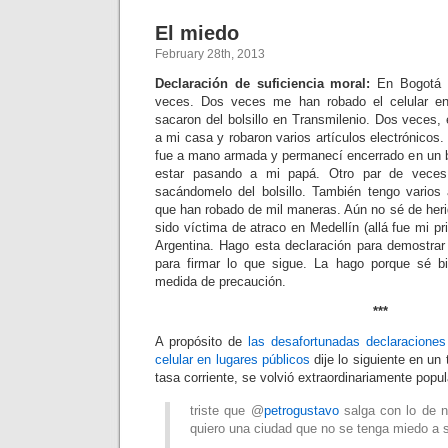
El miedo
February 28th, 2013
Declaración de suficiencia moral:
En Bogotá 
veces. Dos veces me han robado el celular en
sacaron del bolsillo en Transmilenio. Dos veces,
a mi casa y robaron varios artículos electrónicos.
fue a mano armada y permanecí encerrado en un b
estar pasando a mi papá. Otro par de vece
sacándomelo del bolsillo. También tengo varios
que han robado de mil maneras. Aún no sé de her
sido víctima de atraco en Medellín (allá fue mi p
Argentina. Hago esta declaración para demostrar
para firmar lo que sigue. La hago porque sé
medida de precaución.
***
A propósito de
las desafortunadas declaracione
celular en lugares públicos
dije lo siguiente en un
tasa corriente, se volvió extraordinariamente popul
triste que @
petrogustavo
salga con lo de n
quiero una ciudad que no se tenga miedo a 