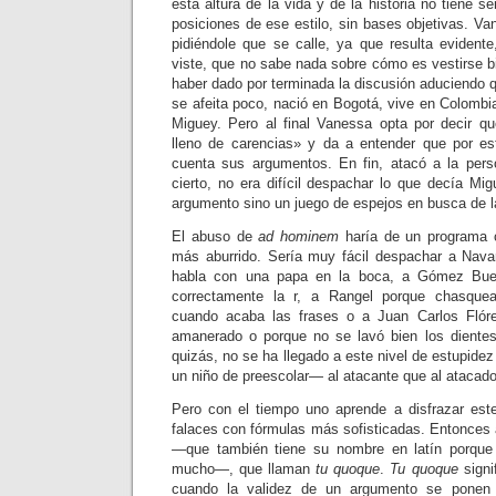
esta altura de la vida y de la historia no tiene s
posiciones de ese estilo, sin bases objetivas. V
pidiéndole que se calle, ya que resulta evident
viste, que no sabe nada sobre cómo es vestirse 
haber dado por terminada la discusión aduciendo 
se afeita poco, nació en Bogotá, vive en Colomb
Miguey. Pero al final Vanessa opta por decir q
lleno de carencias» y da a entender que por es
cuenta sus argumentos. En fin, atacó a la pers
cierto, no era difícil despachar lo que decía Mi
argumento sino un juego de espejos en busca de l
El abuso de
ad hominem
haría de un programa
más aburrido. Sería muy fácil despachar a Nava
habla con una papa en la boca, a Gómez Bue
correctamente la r, a Rangel porque chasqu
cuando acaba las frases o a Juan Carlos Flór
amanerado o porque no se lavó bien los dientes
quizás, no se ha llegado a este nivel de estupid
un niño de preescolar— al atacante que al atacado
Pero con el tiempo uno aprende a disfrazar est
falaces con fórmulas más sofisticadas. Entonces a
—que también tiene su nombre en latín porque 
mucho—, que llaman
tu quoque
.
Tu quoque
signi
cuando la validez de un argumento se ponen