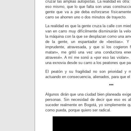
cruzar las amplias autopistas. La realidad es otra
eso mismo, que lo que falta son unas construcc
gente que va a pie deba esforzarse físicament
carro se ahorren uno o dos minutos de trayecto.
La realidad es que la gente cruza la calle con mi
van en carro muy difícilmente disminuirán la vel
la máquina con la que se desplazan como una ame
de la gente, un espantador de «bestias». Y
imprudente, atravesada, y que si los cogieron 
matan», me gritó una vez una conductora en
atravesé». A mí me sonó a «por eso las violan». 
una exnovia desde su carro a los peatones que pas
El peatón y su fragilidad no son prioridad y
actuando en consecuencia, alienados, para que el 
***
Algunos dirán que una ciudad bien planeada exige
personas. Sin necesidad de decir que eso es a
suceder realmente en Bogotá, yo simplemente quie
como pueda, porque quiero ser radical.