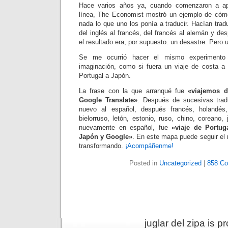
Hace varios años ya, cuando comenzaron a apa
línea, The Economist mostró un ejemplo de cómo
nada lo que uno los ponía a traducir. Hacían trad
del inglés al francés, del francés al alemán y de
el resultado era, por supuesto. un desastre. Pero 
Se me ocurrió hacer el mismo experiment
imaginación, como si fuera un viaje de costa a
Portugal a Japón.
La frase con la que arranqué fue
«viajemos d
Google Translate»
. Después de sucesivas trad
nuevo al español, después francés, holandés,
bielorruso, letón, estonio, ruso, chino, coreano, 
nuevamente en español, fue
«viaje de Portug
Japón y Google»
. En este mapa puede seguir el 
transformando.
¡Acompáñenme!
Posted in
Uncategorized
|
858 C
juglar del zipa is 