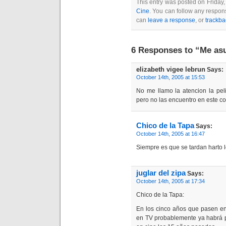
This entry was posted on Friday,
Cine
. You can follow any respon
can
leave a response
, or
trackba
6 Responses to “Me as
elizabeth vigee lebrun
Says:
October 14th, 2005 at 15:53
No me llamo la atencion la pelic
pero no las encuentro en este c
Chico de la Tapa
Says:
October 14th, 2005 at 16:47
Siempre es que se tardan harto l
juglar del zipa
Says:
October 14th, 2005 at 17:34
Chico de la Tapa:
En los cinco años que pasen en
en TV probablemente ya habrá p