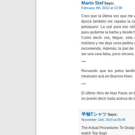
Marto Stef
Says:
February 4th, 2012 at 12:38
Creo que la última vez que me a
época también me rapaba la c
peluquero. La usé para eso sól
para quitarme la barba y desde 
Como decís vos, Migue, esta m
indoloro y me deja unos pelitos
recomiendo. Además, la piel de 
ser una cara falsa, poco sincera. 
***
Recuerdo que tus pelos tambi
mexicano acá en Buenos Aires.
***
El último libro de Alan Pauls se l
no puedo decir nada acerca de 
半袖Tシャツ
Says:
November 11th, 2014 at 05:46
The Actual Procedures To Grasp
watch Top dogs