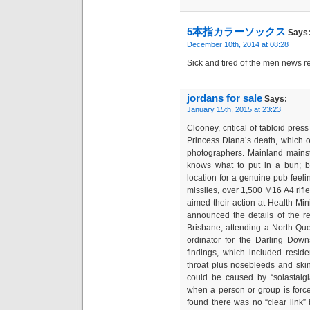
5本指カラーソックス
Says
December 10th, 2014 at 08:28
Sick and tired of the men news r
jordans for sale
Says:
January 15th, 2015 at 23:23
Clooney, critical of tabloid pre
Princess Diana’s death, which 
photographers. Mainland mainst
knows what to put in a bun; by
location for a genuine pub feeli
missiles, over 1,500 M16 A4 rifl
aimed their action at Health Mi
announced the details of the re
Brisbane, attending a North Qu
ordinator for the Darling Down
findings, which included resid
throat plus nosebleeds and ski
could be caused by “solastalgi
when a person or group is force
found there was no “clear link