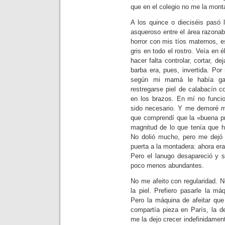
que en el colegio no me la mont
A los quince o dieciséis pasó
asqueroso entre el área razona
horror con mis tíos maternos, 
gris en todo el rostro. Veía en é
hacer falta controlar, cortar, d
barba era, pues, invertida. Por
según mi mamá le había gara
restregarse piel de calabacín c
en los brazos. En mí no funci
sido necesario. Y me demoré mu
que comprendí que la «buena pr
magnitud de lo que tenía que h
No dolió mucho, pero me dejó 
puerta a la montadera: ahora er
Pero el lanugo desapareció y s
poco menos abundantes.
No me afeito con regularidad. 
la piel. Prefiero pasarle la má
Pero la máquina de afeitar que
compartía pieza en París, la d
me la dejo crecer indefinidamen