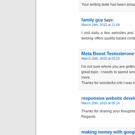
Your writing taste has been amaz
family guy
Says:
March 24th, 2015 at 21:09
I visit daily a few websites and 
weblog offers quality based cont
Meta Boost Testosterone
March 25th, 2015 at 03:23
I’m not sure where you are gettin
great topic. I needs to spend s
more.
Thanks for wonderful info I was l
responsive website deve
March 25th, 2015 at 05:14
Thanks for sharing your though
Regards
making money with goog