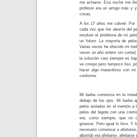
me echaron. Esa noche me iban 
profesor era un amigo más y yo 
cosas.
A los 17 años me calveé. Por 
cada vez que me aburría del p
resolver el problema de mi pelo
un futuro. La mayoría de peluq
Varias veces he ofrecido mi mel
veces un año entero sin cortar)
la solución casi siempre es ba
ve crespo pero tampoco liso, p
hacer algo maravilloso con mi
conforme.
Mi barba comienza en la mitad
debajo de los ojos. Mi barba 
pelos aislados en el mentón a 
pelos del bigote con una crem
era, como siempre, que no d
gruesos. Pero igual lo hice. Y l
necesario comenzar a afeitarse
aburrido era afeitarse, afeitarse