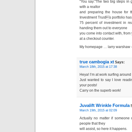
“You say:”The two big steps in
with a realtor
and preparing the house for t
Investment Trusts portfolio has
75 percent of investment in re
handing them out to everyone
you come into contact with, from y
at a checkout counter.
My homepage … larry warshaw 
true cambogia xt
Says:
March 18th, 2015 at 17:38
Heya! I’m at work surfing aroun
Just wanted to say I love readi
your posts!
Carry on the superb work!
Juvalift Wrinkle Formula
S
March 19th, 2015 at 02:09
Actually no matter if someone 
people that they
will assist, so here it happens.