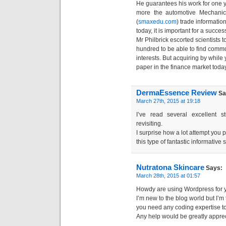
He guarantees his work for one y
more the automotive Mechanic
(
smaxedu.com
) trade informatio
today, it is important for a succe
Mr Philbrick escorted scientists t
hundred to be able to find comm
interests. But acquiring by while 
paper in the finance market today
DermaEssence Review
Sa
March 27th, 2015 at 19:18
I’ve read several excellent s
revisiting.
I surprise how a lot attempt you 
this type of fantastic informative s
Nutratona Skincare
Says:
March 28th, 2015 at 01:57
Howdy are using Wordpress for y
I’m new to the blog world but I’m
you need any coding expertise 
Any help would be greatly appre