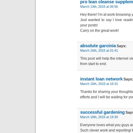
pro lean cleanse supplem
March 13th, 2015 at 06:56
Hey there! I’m at work browsing
Just wanted to say I love readi
your posts!
Carry on the great work!
absolute garcinia
Says:
March 16th, 2015 at 01:41
This post will help the internet 
from start to end.
instant loan network
Says
March 16th, 2015 at 16:31
Thanks for sharing your thoughts.
efforts and I will be waiting for 
successful gardening
Say
March 16th, 2015 at 19:30
Everyone loves what you guys ar
Such clever work and reporting! 