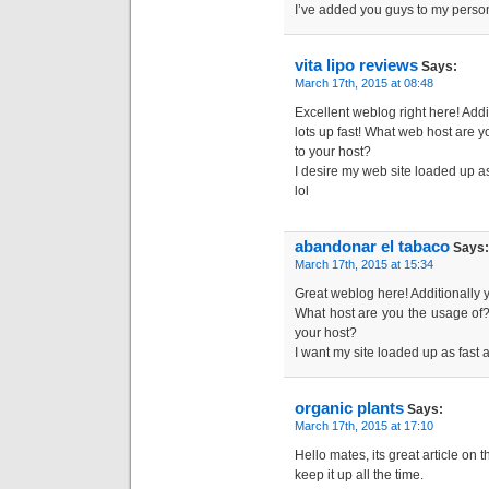
I’ve added you guys to my person
vita lipo reviews
Says:
March 17th, 2015 at 08:48
Excellent weblog right here! Addi
lots up fast! What web host are yo
to your host?
I desire my web site loaded up as
lol
abandonar el tabaco
Says:
March 17th, 2015 at 15:34
Great weblog here! Additionally yo
What host are you the usage of?
your host?
I want my site loaded up as fast a
organic plants
Says:
March 17th, 2015 at 17:10
Hello mates, its great article on
keep it up all the time.