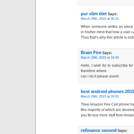
pur slim diet
Says:
March 29th, 2015 at 05:21
When someone writes an piece o
in his/her mind that how a user c
Thus that’s why this article is ou
Brain Fire
Says:
March 29th, 2015 at 16:46
Hello, I wish for to subscribe fo
therefore where
can i do it please assist.
best android phones 2015
March 29th, 2015 at 18:01
Thee Amazon Fire Cell phone has
tthe majority of which are develop
you tto buy more stuff from Amaz
refinance second
Says: