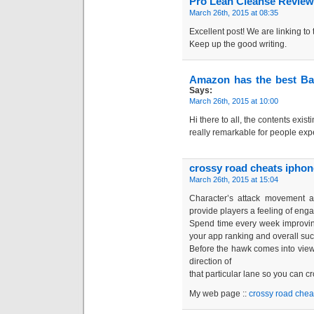
Pro Lean Cleanse Revie
March 26th, 2015 at 08:35
Excellent post! We are linking to 
Keep up the good writing.
Amazon has the best Bab
Says:
March 26th, 2015 at 10:00
Hi there to all, the contents existi
really remarkable for people exp
crossy road cheats iphon
March 26th, 2015 at 15:04
Character’s attack movement an
provide players a feeling of enga
Spend time every week improvin
your app ranking and overall su
Before the hawk comes into vie
direction of
that particular lane so you can cr
My web page ::
crossy road chea