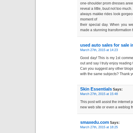
one-shoulder prom dresses aree b
reveal a little, buut not too muc
always makke rides look gorgeo
moment of
their special day. When you w
made a stunning transformation t
used auto sales for sale i
March 27th, 2015 at 14:23
Good day! This is my 1st commen
out and say I truly enjoy reading
Can you suggest any other blogs
with the same subjects? Thank 
Skin Essentials
Says:
March 27th, 2015 at 15:48
This post will assist the internet 
new web site or even a weblog fr
smaxedu.com
Says:
March 27th, 2015 at 18:25