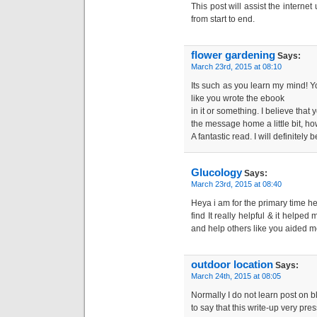
This post will assist the interne
from start to end.
flower gardening
Says:
March 23rd, 2015 at 08:10
Its such as you learn my mind! 
like you wrote the ebook
in it or something. I believe tha
the message home a little bit, how
A fantastic read. I will definitely 
Glucology
Says:
March 23rd, 2015 at 08:40
Heya i am for the primary time he
find It really helpful & it helpe
and help others like you aided m
outdoor location
Says:
March 24th, 2015 at 08:05
Normally I do not learn post on b
to say that this write-up very pre