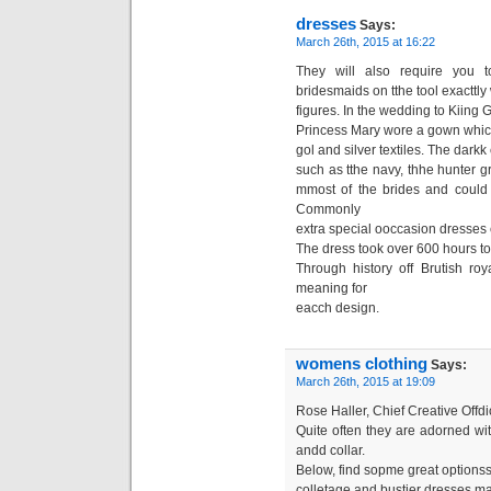
dresses
Says:
March 26th, 2015 at 16:22
They will also require you 
bridesmaids on tthe tool exacttly 
figures. In the wedding to Kiing 
Princess Mary wore a gown which
gol and silver textiles. The darkk
such as tthe navy, thhe hunter g
mmost of the brides and could 
Commonly
extra special ooccasion dresses 
The dress took over 600 hours t
Through history off Brutish ro
meaning for
eacch design.
womens clothing
Says:
March 26th, 2015 at 19:09
Rose Haller, Chief Creative Offdi
Quite often they are adorned wi
andd collar.
Below, find sopme great optionss
colletage and bustier dresses m