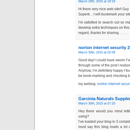
March 29th, 2015 at 18:19
Hi there very nice web site!! Guy .
Superb .. I will bookmark your si
I’m satisfied to search out so ma
develop extra techniques on this
regard, thanks for sharing. . . . . .
norton internet security
March 30th, 2015 at 02:08
Good day! I could have sworn I’ve
through some of the post I realize
Anyhow, I’m definitely happy I foun
be book-marking and checking b
my weblog:
norton internet secu
Garcinia Naturals Suppl
March 30th, 2015 at 07:20
Hey there would you mind let
using?
I’ve loaded your blog in 3 comple
must say this blog loads a lot