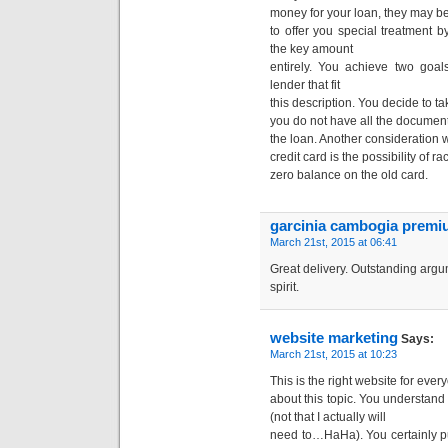
money for your loan, they may be
to offer you special treatment 
the key amount
entirely. You achieve two goa
lender that fit
this description. You decide to ta
you do not have all the document
the loan. Another consideration w
credit card is the possibility of
zero balance on the old card.
garcinia cambogia premi
March 21st, 2015 at 06:41
Great delivery. Outstanding arg
spirit.
website marketing
Says:
March 21st, 2015 at 10:23
This is the right website for eve
about this topic. You understand 
(not that I actually will
need to…HaHa). You certainly pu