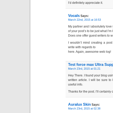
I’d definitely appreciate it.
Vocals
Says:
March 22nd, 2015 at 16:53
My partner and I absolutely love
of your post’s to be just what I’m 
Does one offer guest writers to w
I wouldn’t mind creating a pos
write with regards to
here. Again, awesome web log!
Test force max Ultra Sup
March 23rd, 2015 at 01:21
Hey There. I found your blog usin
written article. I will be sure 
useful info.
Thanks for the post. I’ll certainl
Auralux Skin
Says:
March 23rd, 2015 at 02:38