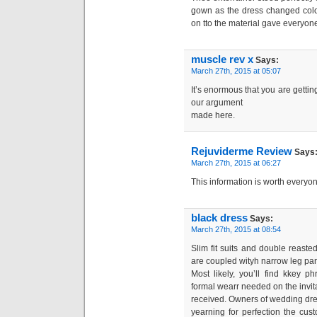
gown as the dress changed colo
on tto the material gave everyone
muscle rev x
Says:
March 27th, 2015 at 05:07
It’s enormous that you are gettin
our argument
made here.
Rejuviderme Review
Says
March 27th, 2015 at 06:27
This information is worth everyon
black dress
Says:
March 27th, 2015 at 08:54
Slim fit suits and double reast
are coupled wityh narrow leg pan
Most likely, you’ll find kkey p
formal wearr needed on the invit
received. Owners of wedding dre
yearning for perfection the cu