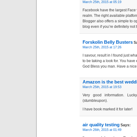
March 25th, 2015 at 05:19
Facebook have the largest Face w
realm. The right available platfo
Blogger also offers a simple to o
blog even if you’re definitely not 
Forskolin Belly Busters
S
March 25th, 2015 at 17:26
I savour, result in I found just wh
to be taking a look for. You have
God Bless you man. Have a nice
Amazon is the best wedd
March 25th, 2015 at 19:53
Very good information. Luc
(stumbleupon).
I have book marked it for later!
air quality testing
Says:
March 26th, 2015 at 01:49