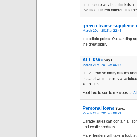
I’m not sure why but I think its a l
I’ve tried it in two different in
green cleanse supplemen
March 20th, 2015 at 22:46
Incredible points. Outstanding 
the great spirit.
ALL KWs
Says:
March 21st, 2015 at 06:17
I have read so many articles abou
piece of writing is truly a fastidio
keep it up.
Feel free to surf to my website;
A
Personal loans
Says:
March 21st, 2015 at 06:21
Garage sales can contain all sorts
and exotic products.
Many lenders will take a look at