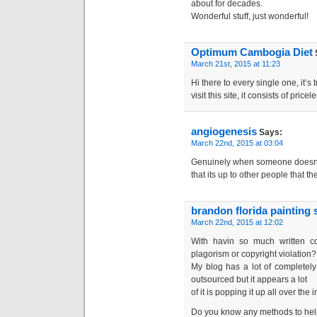
about for decades.
Wonderful stuff, just wonderful!
Optimum Cambogia Diet
March 21st, 2015 at 11:23
Hi there to every single one, it’s 
visit this site, it consists of price
angiogenesis
Says:
March 22nd, 2015 at 03:04
Genuinely when someone doesn’t
that its up to other people that th
brandon florida painting 
March 22nd, 2015 at 12:02
With havin so much written c
plagorism or copyright violation?
My blog has a lot of completely
outsourced but it appears a lot
of it is popping it up all over th
Do you know any methods to help