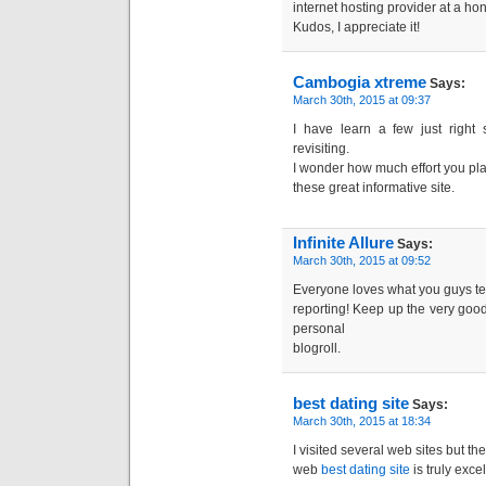
internet hosting provider at a ho
Kudos, I appreciate it!
Cambogia xtreme
Says:
March 30th, 2015 at 09:37
I have learn a few just right 
revisiting.
I wonder how much effort you pla
these great informative site.
Infinite Allure
Says:
March 30th, 2015 at 09:52
Everyone loves what you guys ten
reporting! Keep up the very goo
personal
blogroll.
best dating site
Says:
March 30th, 2015 at 18:34
I visited several web sites but th
web
best dating site
is truly excel