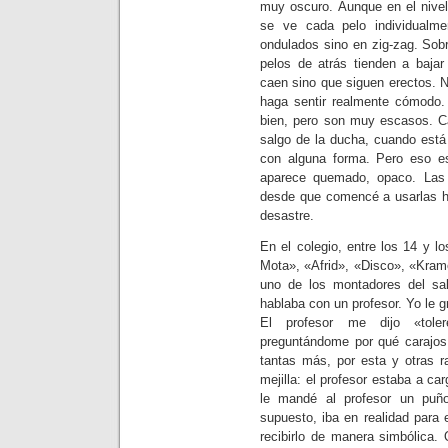
muy oscuro. Aunque en el nivel
se ve cada pelo individualm
ondulados sino en zig-zag. Sob
pelos de atrás tienden a baja
caen sino que siguen erectos. 
haga sentir realmente cómodo
bien, pero son muy escasos. 
salgo de la ducha, cuando está
con alguna forma. Pero eso e
aparece quemado, opaco. Las
desde que comencé a usarlas h
desastre.
En el colegio, entre los 14 y l
Mota», «Afrid», «Disco», «Kra
uno de los montadores del sa
hablaba con un profesor. Yo le g
El profesor me dijo «tole
preguntándome por qué carajos
tantas más, por esta y otras r
mejilla: el profesor estaba a ca
le mandé al profesor un puñ
supuesto, iba en realidad para 
recibirlo de manera simbólica. 