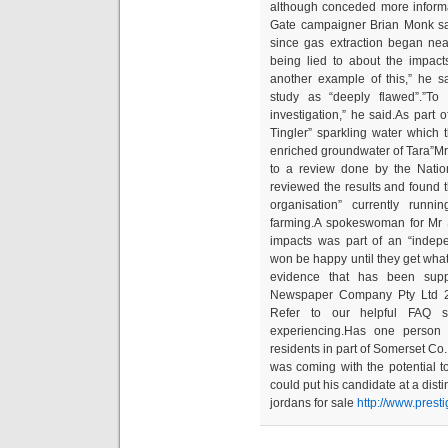
although conceded more informa
Gate campaigner Brian Monk sai
since gas extraction began near
being lied to about the impact
another example of this,” he s
study as “deeply flawed”.”To 
investigation,” he said.As part of
Tingler” sparkling water which
enriched groundwater of Tara”Mr
to a review done by the Natio
reviewed the results and found
organisation” currently runn
farming.A spokeswoman for Mr S
impacts was part of an “indepe
won be happy until they get what
evidence that has been supp
Newspaper Company Pty Ltd 
Refer to our helpful FAQ 
experiencing.Has one person 
residents in part of Somerset Co
was coming with the potential t
could put his candidate at a dist
jordans for sale
http://www.prest