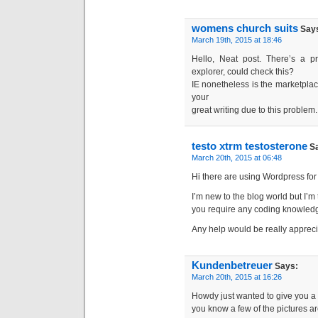
womens church suits
Say
March 19th, 2015 at 18:46
Hello, Neat post. There’s a p
explorer, could check this?
IE nonetheless is the marketplac
your
great writing due to this problem.
testo xtrm testosterone
Sa
March 20th, 2015 at 06:48
Hi there are using Wordpress for 
I’m new to the blog world but I’m
you require any coding knowled
Any help would be really appreci
Kundenbetreuer
Says:
March 20th, 2015 at 16:26
Howdy just wanted to give you a
you know a few of the pictures ar