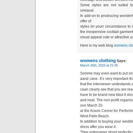
Some styles are not suited to
unequal.
In add-on to prodrucing wonderf
offer of
styles iin yourr circumstance to 
the inexpensive cocktail garment
visual appeal cute or attractive u
Here is my web blog
womens clo
womens clothing
Says:
March 26th, 2015 at 21:35
Somme may even want to put onn th
aand cane. It’s very important t
that the interviewer undestands 
caan clearly see that you are re
have to be brand new bbut it sh
and neat. The non-profit organiza
oon March 20
at the Kravis Cenrer for Perfor
West Palm Beach.
In addition to buying your weddi
dress after you wear it.
Thee enterrainer stood perfectly st