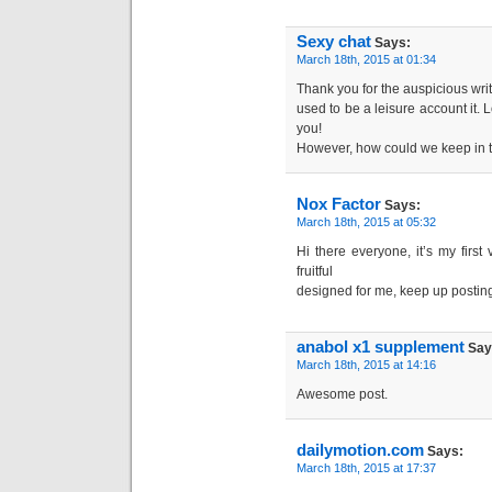
Sexy chat
Says:
March 18th, 2015 at 01:34
Thank you for the auspicious write
used to be a leisure account it.
you!
However, how could we keep in 
Nox Factor
Says:
March 18th, 2015 at 05:32
Hi there everyone, it’s my first 
fruitful
designed for me, keep up posting
anabol x1 supplement
Say
March 18th, 2015 at 14:16
Awesome post.
dailymotion.com
Says:
March 18th, 2015 at 17:37