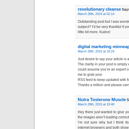
revolutionary cleanse
Say
March 28th, 2015 at 02:14
Outstanding post but I was wonder
subject? I’d be very thankful if y
little bit more. Kudos!
digital marketing minneap
March 28th, 2015 at 19:24
Just desire to say your article is 
The clarity in your post is simply 
could assume you’re an expert on
me to grab your
RSS feed to keep updated with f
Thanks a million and please carr
Nutra Tosterone Muscle
S
March 28th, 2015 at 19:40
Hey there just wanted to give y
the images aren’t loading correct
I’m not sure why but I think its 
internet browsers and both sho