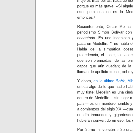
mujeres más bellas; nada de es
porque es más grave. «Si alguie
eso, pero esa no es la Mede
entonces?
Recientemente, Óscar Molina
periodismo Simón Bolívar con
encantado
. Es una ingeniosa y
pasa en Medellín. Y no habla d
Habla de la simpática obse
procedencia, el linaje, los anc
que son premiadas, de las prin
capos que aún quedan; de la 
llaman de apellido «real», «el re
Y ahora,
en la última
SoHo
, Al
critica algo de lo que nadie h
muy tiste: Medellín es una ciud
centro de Medellín —sin lugar a
país— es un mierdero horrible y
a comienzos del siglo XX —cua
en día inmundos y gigantesco
hubieran convertido en eso, los 
Por último mi versión: sólo un