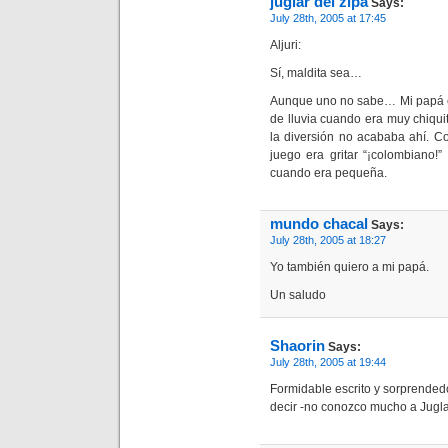
juglar del zipa
Says:
July 28th, 2005 at 17:45
Aljuri:
Sí, maldita sea…
Aunque uno no sabe… Mi papá cu
de lluvia cuando era muy chiqui
la diversión no acababa ahí. C
juego era gritar “¡colombiano!
cuando era pequeña.
mundo chacal
Says:
July 28th, 2005 at 18:27
Yo también quiero a mi papá.
Un saludo
Shaorin
Says:
July 28th, 2005 at 19:44
Formidable escrito y sorprended
decir -no conozco mucho a Juglar