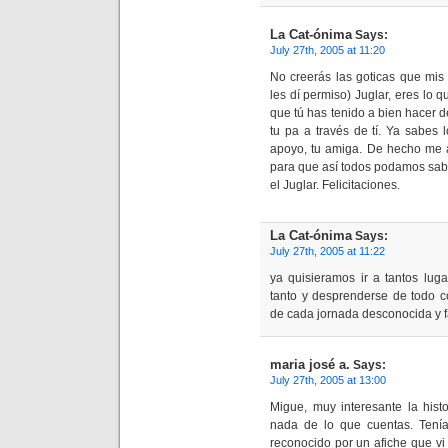
La Cat-ónima
Says:
July 27th, 2005 at 11:20
No creerás las goticas que mis
les dí permiso) Juglar, eres lo 
que tú has tenido a bien hacer d
tu pa a través de tí. Ya sabes lo
apoyo, tu amiga. De hecho me 
para que así todos podamos saber
el Juglar. Felicitaciones.
La Cat-ónima
Says:
July 27th, 2005 at 11:22
ya quisieramos ir a tantos lug
tanto y desprenderse de todo c
de cada jornada desconocida y f
maria josé a.
Says:
July 27th, 2005 at 13:00
Migue, muy interesante la his
nada de lo que cuentas. Tení
reconocido por un afiche que vi