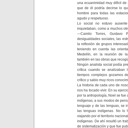
una ecuanimidad muy difícil de
que de él podría decirse lo 
hombre para todas las estacio
agudo y respetuoso.
Lo social no estuvo ausente
inquietaban, como a muchos otr
—Camilo Torres, Gustavo P
desigualdades sociales, las estr
la reflexión de grupos interesa
teniendo en cuenta las orient
Medellín, en la reunión de l
también en las obras que recogía
Ningún analista social podía pre
crítica cuando se analizaban
tiempos complejos gozamos de 
crítico y sabio muy ricos conoci
La historia de cada uno de noso
nos ha tocado vivir. En su ejerci
por la antropología, Noel se fu
indígenas, a sus modos de pensa
lenguaje y de las lenguas, se i
las lenguas indígenas. No lo h
viajando por el territorio nacio
indígenas. De ahí resultó un tr
de sistematización y que fue pu