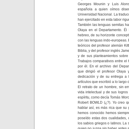
Georges Mounin y Luis Alonso
española a quien oímos diser
Universidad Nacional. La tradu
han ejercitado en esta labor rigu
También las lenguas semitas han
Olaya en el Departamento. Él h
hebreo, de su horizonte conceptu
con las lenguas indo-europeas. 
teóricos del profesor alemán Kit
Biblia, y del profesor inglés Jam
y de sus planteamientos sobre 
Trabajos comparativos entre el 
por él. En el archivo del Depa
que dirigió el profesor Olaya 
dedicación y de su entrega a l
artículos que escribió a lo largo
El retrato de un hombre, sin e
vida intelectual y de sus logro
espíritu, como decía Tomás Moro
Robert BOWLD (¿?). Yo creo qu
hablar así, es más rica que su g
hemos conocido hemos siempre 
poseído estas dos cualidades, o
los sabios griegos o latinos. La 
quien no juzga sin haber antes a