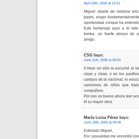
April 29th, 2006 at 13:52
Miguel: Aparte de celebrar sin
padre, elogio fundamentalmente 
oportunidad conque ha entendid
Este homenaje suyo a él vale
tumba…un fuerte abrazo de a
amigo.
CSG
Says:
June 11th, 2006 at 09:50
A Noel no sólo le escuché el lat
clase y clase, o en los pasill
campus de la nacional, lo escuc
canciones de niños que trad
compañera.
Por eso es bueno ahora leer ace
él su mayor obra.
María Luisa Pérez
Says:
June 29th, 2006 at 08:46
Estimado Miguel,
Por casualidad me encontré con tu