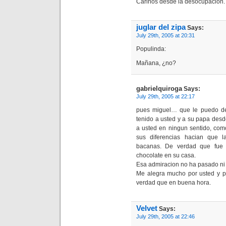
Cariños desde la desocupación.
juglar del zipa
Says:
July 29th, 2005 at 20:31
Populinda:
Mañana, ¿no?
gabrielquiroga
Says:
July 29th, 2005 at 22:17
pues miguel… que le puedo dec
tenido a usted y a su papa desd
a usted en ningun sentido, co
sus diferencias hacian que l
bacanas. De verdad que fue 
chocolate en su casa.
Esa admiracion no ha pasado ni 
Me alegra mucho por usted y po
verdad que en buena hora.
Velvet
Says:
July 29th, 2005 at 22:46