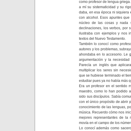
como profesor de lengua griega
a mí su sistematicidad y su rig
daba, en esa época ni siquiera
con alcohol. Esos apuntes que 
núcleo de las cosas y nada 
declinaciones, los verbos, por 
ilustraba con ejemplos y nos i
textos del Nuevo Testamento.
También lo conocí como profesor 
autores y los problemas, subraya
ahondaba en lo accesorio. Le g
argumentación y la necesidad 
Parecía un inglés que aplica
multiplicar los seres sin nece
que se hubiese terminado el tie
estudiar pues ya no había más q
Era un profesor en el sentido m
maestro, como lo han podido a
sido sus discípulos. Sabía comun
con el único propósito de abrir
conocimiento de las lenguas, po
música. Recuerdo cómo nos inici
mejores representantes de la m
movía en el campo de los númer
Lo conocí además como sacerdot