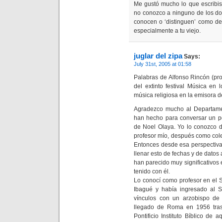
Me gustó mucho lo que escribis
no conozco a ninguno de los do
conocen o ‘distinguen’ como dec
especialmente a tu viejo.
juglar del zipa
Says:
July 31st, 2005 at 01:58
Palabras de Alfonso Rincón (pro
del extinto festival Música en
música religiosa en la emisora 
Agradezco mucho al Departamen
han hecho para conversar un po
de Noel Olaya. Yo lo conozco 
profesor mío, después como col
Entonces desde esa perspectiva
llenar esto de fechas y de dato
han parecido muy significativos 
tenido con él.
Lo conocí como profesor en el 
Ibagué y había ingresado al S
vínculos con un arzobispo de
llegado de Roma en 1956 tras
Pontificio Instituto Bíblico de 