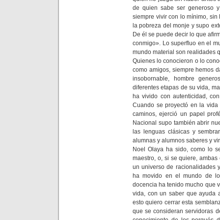
de quien sabe ser generoso y
siempre vivir con lo mínimo, sin 
la pobreza del monje y supo ext
De él se puede decir lo que afir
conmigo». Lo superfluo en el mun
mundo material son realidades q
Quienes lo conocieron o lo con
como amigos, siempre hemos dado
insobornable, hombre generos
diferentes etapas de su vida, ma
ha vivido con autenticidad, co
Cuando se proyectó en la vida 
caminos, ejerció un papel prof
Nacional supo también abrir nu
las lenguas clásicas y sembrar
alumnas y alumnos saberes y vir
Noel Olaya ha sido, como lo s
maestro, o, si se quiere, amba
un universo de racionalidades 
ha movido en el mundo de lo 
docencia ha tenido mucho que ve
vida, con un saber que ayuda a v
esto quiero cerrar esta sembla
que se consideran servidoras de