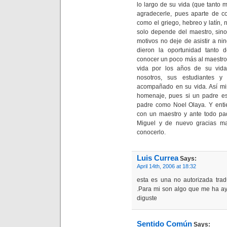
lo largo de su vida (que tanto
agradecerle, pues aparte de c
como el griego, hebreo y latín
solo depende del maestro, sino
motivos no deje de asistir a n
dieron la oportunidad tanto 
conocer un poco más al maestro
vida por los años de su vid
nosotros, sus estudiantes 
acompañado en su vida. Así mis
homenaje, pues si un padre es
padre como Noel Olaya. Y entie
con un maestro y ante todo pad
Miguel y de nuevo gracias ma
conocerlo.
Luis Currea
Says:
April 14th, 2006 at 18:32
esta es una no autorizada tra
.Para mi son algo que me ha ay
diguste
Sentido Común
Says: