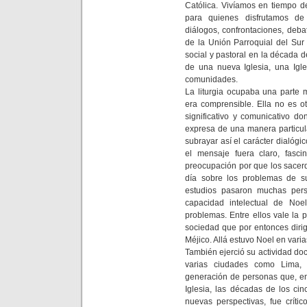
Católica. Vivíamos en tiempo de
para quienes disfrutamos de
diálogos, confrontaciones, deb
de la Unión Parroquial del Su
social y pastoral en la década 
de una nueva Iglesia, una Igl
comunidades.
La liturgia ocupaba una parte 
era comprensible. Ella no es o
significativo y comunicativo d
expresa de una manera particul
subrayar así el carácter dialógi
el mensaje fuera claro, fasc
preocupación por que los sacerd
día sobre los problemas de s
estudios pasaron muchas per
capacidad intelectual de Noe
problemas. Entre ellos vale la p
sociedad que por entonces diri
Méjico. Allá estuvo Noel en varia
También ejerció su actividad doc
varias ciudades como Lima, 
generación de personas que, e
Iglesia, las décadas de los cin
nuevas perspectivas, fue críti