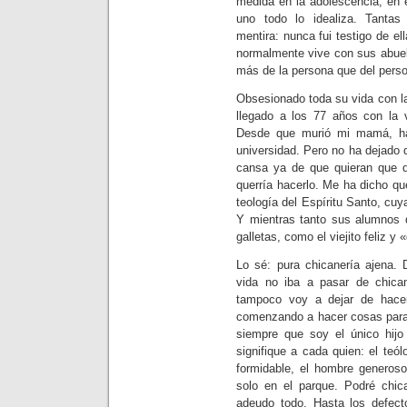
medida en la adolescencia, en
uno todo lo idealiza. Tantas
mentira: nunca fui testigo de ell
normalmente vive con sus abue
más de la persona que del perso
Obsesionado toda su vida con la
llegado a los 77 años con la 
Desde que murió mi mamá, ha
universidad. Pero no ha dejado 
cansa ya de que quieran que di
querría hacerlo. Me ha dicho q
teología del Espíritu Santo, cuya
Y mientras tanto sus alumnos d
galletas, como el viejito feliz y
Lo sé: pura chicanería ajena.
vida no iba a pasar de chic
tampoco voy a dejar de hacer
comenzando a hacer cosas para 
siempre que soy el único hij
signifique a cada quien: el teól
formidable, el hombre generoso
solo en el parque. Podré chic
adeudo todo. Hasta los defec