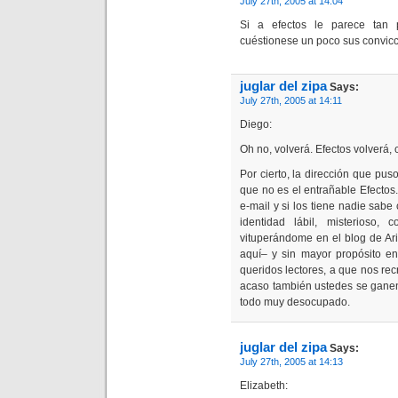
July 27th, 2005 at 14:04
Si a efectos le parece tan 
cuéstionese un poco sus convicc
juglar del zipa
Says:
July 27th, 2005 at 14:11
Diego:
Oh no, volverá. Efectos volverá,
Por cierto, la dirección que pus
que no es el entrañable Efectos.
e-mail y si los tiene nadie sabe 
identidad lábil, misterioso
vituperándome en el blog de Ar
aquí– y sin mayor propósito en
queridos lectores, a que nos rec
acaso también ustedes se ganen
todo muy desocupado.
juglar del zipa
Says:
July 27th, 2005 at 14:13
Elizabeth: