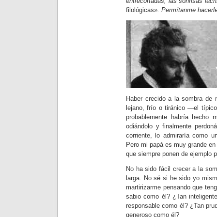
entrecortadas, las sonrisas lac
filológicas
». Permítanme hacerle 
Haber crecido a la sombra de m
lejano, frío o tiránico —el típ
probablemente habría hecho m
odiándolo y finalmente perdoná
corriente, lo admiraría como u
Pero mi papá es muy grande en 
que siempre ponen de ejemplo p
No ha sido fácil crecer a la s
larga. No sé si he sido yo mis
martirizarme pensando que ten
sabio como él? ¿Tan inteligent
responsable como él? ¿Tan pru
generoso como él?