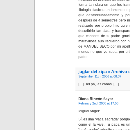
forma tan clara en que los tra
filologia clasica aun lamento no
que desafortunadamente y por
despues de 4 semestres pero me e
realizado por propio hijo quie
describirlo tan clara y transp
que conoces de tu padre grac
maravillosa aun recuerdo con n
de MANUEL SECO por mi apelli
menos no que yo sepa, por ultim
padre.
juglar del zipa » Archivo 
September 11th, 2006 at 08:37
[…] Del pa, las canas. […]
Diana Rincón
Says:
February 2nd, 2008 at 17:56
Miguel Angel:
Sí, es una “vaca sagrada” porque 
como él la vive. Tu papá es un
“profe-padre” adoptivo para los e