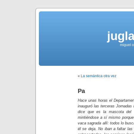
jugla
miguel ol
«
La semántica otra vez
Pa
Hace unas horas el Departament
inauguró las terceras Jornadas 
dice que es la mascota del
mintiéndose a sí mismo porque
vaca sagrada allí: todos lo bus
él se deja. No iban a faltar la