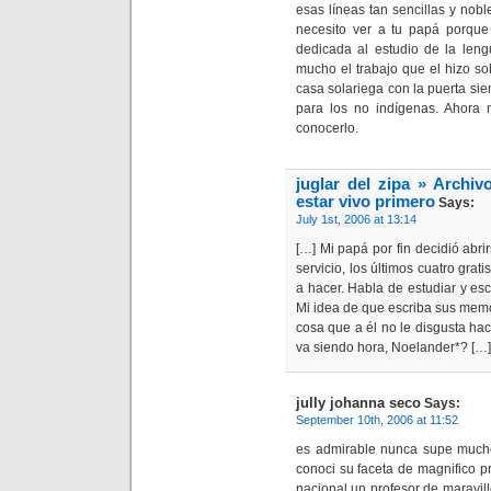
esas líneas tan sencillas y nob
necesito ver a tu papá porque
dedicada al estudio de la len
mucho el trabajo que el hizo so
casa solariega con la puerta si
para los no indígenas. Ahora 
conocerlo.
juglar del zipa » Archi
estar vivo primero
Says:
July 1st, 2006 at 13:14
[…] Mi papá por fin decidió abr
servicio, los últimos cuatro gra
a hacer. Habla de estudiar y escr
Mi idea de que escriba sus memo
cosa que a él no le disgusta ha
va siendo hora, Noelander*? […]
jully johanna seco
Says:
September 10th, 2006 at 11:52
es admirable nunca supe mucho
conoci su faceta de magnifico p
nacional un profesor de maravil