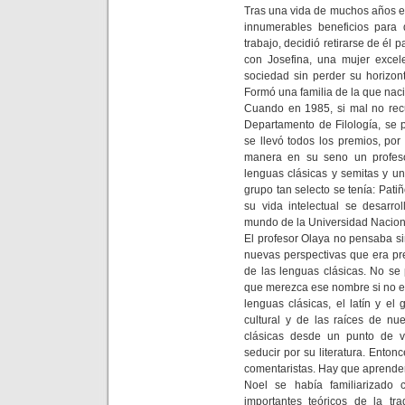
Tras una vida de muchos años en 
innumerables beneficios para
trabajo, decidió retirarse de él 
con Josefina, una mujer excel
sociedad sin perder su horizont
Formó una familia de la que naci
Cuando en 1985, si mal no recu
Departamento de Filología, se 
se llevó todos los premios, por
manera en su seno un profeso
lenguas clásicas y semitas y u
grupo tan selecto se tenía: Pat
su vida intelectual se desarr
mundo de la Universidad Nacion
El profesor Olaya no pensaba si
nuevas perspectivas que era pre
de las lenguas clásicas. No se
que merezca ese nombre si no es
lenguas clásicas, el latín y e
cultural y de las raíces de nu
clásicas desde un punto de v
seducir por su literatura. Entonc
comentaristas. Hay que aprender 
Noel se había familiarizado
importantes teóricos de la t