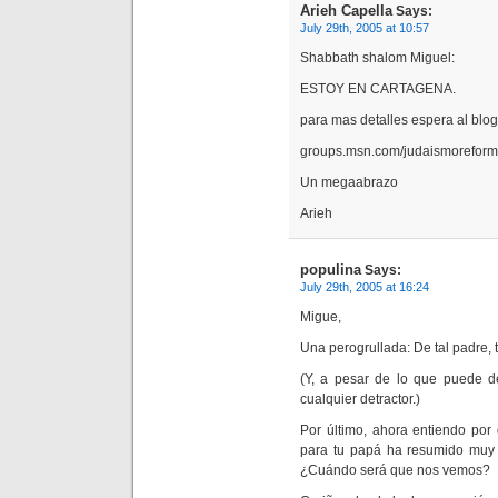
Arieh Capella
Says:
July 29th, 2005 at 10:57
Shabbath shalom Miguel:
ESTOY EN CARTAGENA.
para mas detalles espera al blog
groups.msn.com/judaismoreform
Un megaabrazo
Arieh
populina
Says:
July 29th, 2005 at 16:24
Migue,
Una perogrullada: De tal padre, 
(Y, a pesar de lo que puede d
cualquier detractor.)
Por último, ahora entiendo po
para tu papá ha resumido muy b
¿Cuándo será que nos vemos?