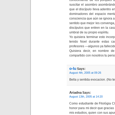
conocimiento de los porqués d
suscitar el asombro asombrándo
que el discípulo lleva adentro 
dominadores del espacio menta
consciencia que aún se ignora a 
sentido que mejor les convenga,
discípulos que entren en la cas
umbral de su propio espíritu.
Yo quisiera terminar esto incor
tenido Noel durante estas ca
profesores —algunos ya fallecido
Quisiera decir, en nombre de
compartido con nosotros tu perso
o-lu
Says:
August 4th, 2005 at 09:26
Bella y sentida evocacion. (No t
Ariadna
Says:
August 13th, 2005 at 14:20
Como estudiante de Filológia C
honor para mi decir que gracias
mis estudios, quien con sus apu