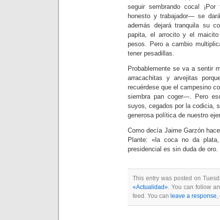
seguir sembrando coca! ¡Por
honesto y trabajador— se dará
además dejará tranquila su co
papita, el arrocito y el maic
pesos. Pero a cambio multiplic
tener pesadillas.
Probablemente se va a sentir m
arracachitas y arvejitas po
recuérdese que el campesino col
siembra pan coger—. Pero es
suyos, cegados por la codicia,
generosa política de nuestro eje
Como decía Jaime Garzón hace 
Plante: «la coca no da plata
presidencial es sin duda de oro.
This entry was posted on Tuesda
«Actualidad»
. You can follow an
feed. You can
leave a response
,