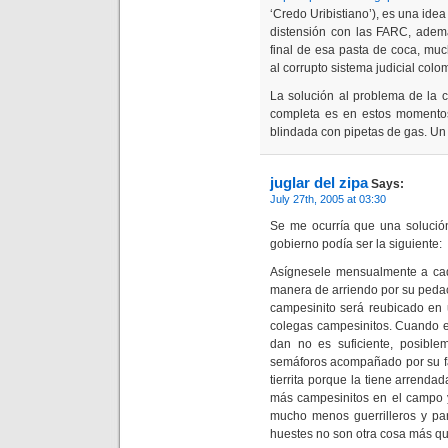
‘Credo Uribistiano’), es una ide
distensión con las FARC, ademá
final de esa pasta de coca, mu
al corrupto sistema judicial colo
La solución al problema de la c
completa es en estos momento
blindada con pipetas de gas. Un
juglar del zipa
Says:
July 27th, 2005 at 03:30
Se me ocurría que una solución
gobierno podía ser la siguiente:
Asígnesele mensualmente a ca
manera de arriendo por su pedacit
campesinito será reubicado en 
colegas campesinitos. Cuando e
dan no es suficiente, posibl
semáforos acompañado por su fa
tierrita porque la tiene arrend
más campesinitos en el campo 
mucho menos guerrilleros y pa
huestes no son otra cosa más qu