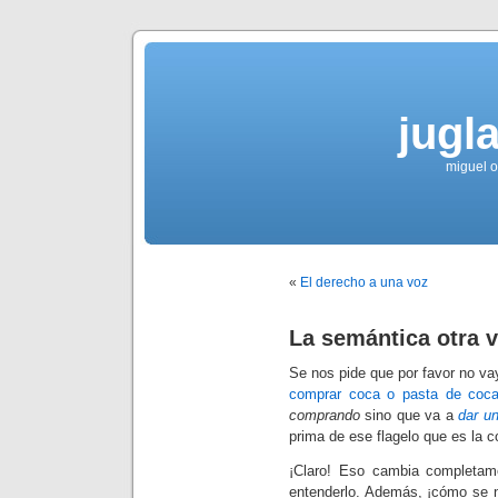
jugla
miguel ol
«
El derecho a una voz
La semántica otra 
Se nos pide que por favor no v
comprar coca o pasta de coc
comprando
sino que va a
dar u
prima de ese flagelo que es la c
¡Claro! Eso cambia completa
entenderlo. Además, ¡cómo se 