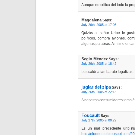
Aunque no critica del todo la pr
Magdalena
Says:
July 26th, 2005 at 17:05
Quizás al señor Uribe le gus
políticos, compra aviones, co
algunas palabras. A mí me encant
Segio Méndez
Says:
July 26th, 2005 at 18:42
Les saldría tan barato legaliza
juglar del zipa
Says:
July 26th, 2005 at 22:13
A nosotros consumidores tambié
Foucault
Says:
July 27th, 2005 at 00:29
Es un mal precedente uribist
http://elpendulo.blogspot.com/