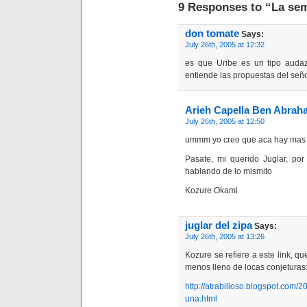
9 Responses to “La sem
don tomate
Says:
July 26th, 2005 at 12:32
es que Uribe es un tipo auda
entiende las propuestas del señor.
Arieh Capella Ben Abrah
July 26th, 2005 at 12:50
ummm yo creo que aca hay mas d
Pasate, mi querido Juglar, por
hablando de lo mismito
Kozure Okami
juglar del zipa
Says:
July 26th, 2005 at 13:26
Kozure se refiere a este link, q
menos lleno de locas conjeturas
http://atrabilioso.blogspot.com/
una.html