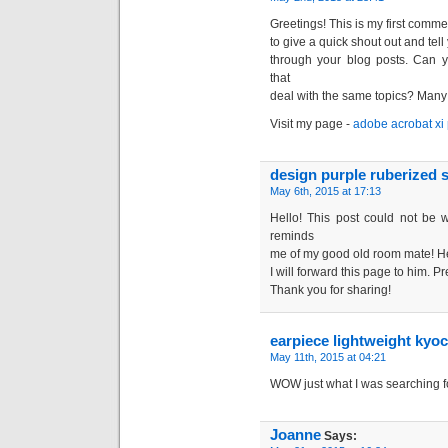
Greetings! This is my first comme
to give a quick shout out and tel
through your blog posts. Can y
that
deal with the same topics? Many
Visit my page -
adobe acrobat xi 
design purple ruberized 
May 6th, 2015 at 17:13
Hello! This post could not be w
reminds
me of my good old room mate! He 
I will forward this page to him. P
Thank you for sharing!
earpiece lightweight kyo
May 11th, 2015 at 04:21
WOW just what I was searching f
Joanne
Says: