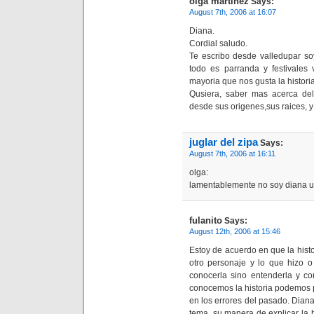
olga martinez
Says:
August 7th, 2006 at 16:07
Diana.
Cordial saludo.
Te escribo desde valledupar so
todo es parranda y festivales
mayoria que nos gusta la historia
Qusiera, saber mas acerca del c
desde sus origenes,sus raices, y
juglar del zipa
Says:
August 7th, 2006 at 16:11
olga:
lamentablemente no soy diana u
fulanito
Says:
August 12th, 2006 at 15:46
Estoy de acuerdo en que la hist
otro personaje y lo que hizo o
conocerla sino entenderla y co
conocemos la historia podemos p
en los errores del pasado. Dian
tema, su manera de explicar la h