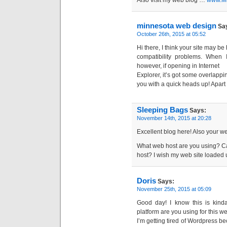
Also visit my web blog …
www.M
minnesota web design
Sa
October 26th, 2015 at 05:52
Hi there, I think your site may 
compatibility problems. When I
however, if opening in Internet
Explorer, it’s got some overlappi
you with a quick heads up! Apart f
Sleeping Bags
Says:
November 14th, 2015 at 20:28
Excellent blog here! Also your we
What web host are you using? Can 
host? I wish my web site loaded u
Doris
Says:
November 25th, 2015 at 05:09
Good day! I know this is kind
platform are you using for this w
I’m getting tired of Wordpress b