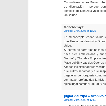
Como dijeron antes Diana Uribe 
de divulgación - porque po
complicado. Don Zipa ya lo coloqu
Un saludo
Moncho
Says:
October 17th, 2005 at 11:25
En mi concepto, es tan válida l
que Unamuno denominó “intrahis
Uribe.
Su forma de narrar los hechos 
hace bien entretenidos y enri
Mundo” y “Grandes Empresarios d
Mayo del 68 y Las dos Guerras 
A todos los historiadores y estudi
qué cultos seríamos y qué resp
bagatelas de porquería como mat
con mayor profundidad la histori
típico lugar común ‘uuuuuuuy e
juglar del zipa » Archivo
October 24th, 2005 at 12:55