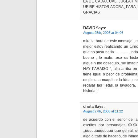
LA DE CADA CUAL, JUGLAR M
URIBE HISTORIADORA , PARA
GRACIAS
DAVID
Says:
August 25th, 2006 at 04:06
mire la hora de este mensaje , 
mejor estoy realizando un turn
que no pasa nada…………..todo es
bueno , lo malo…eso es histor
alguein me obsequio..me imagin
HAY PARAISO “, alla arriba en
tiene igual o peor de problemas
empieza a maquinar la Idea, est
regalar las Tetas, la lavador
historia !
chofa
Says:
August 27th, 2006 at 11:22
de acuerdo con el señor de la 
escritos por personajes XXX
,,uuuuuuuuuuuuu que genial, q
algo o trate de hacerlo, de inmed