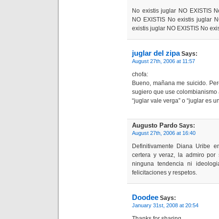
No existis juglar NO EXISTIS No
NO EXISTIS No existis juglar 
existis juglar NO EXISTIS No exi
juglar del zipa
Says:
August 27th, 2006 at 11:57
chofa:
Bueno, mañana me suicido. Pero
sugiero que use colombianismo 
“juglar vale verga” o “juglar es 
Augusto Pardo
Says:
August 27th, 2006 at 16:40
Definitivamente Diana Uribe e
certera y veraz, la admiro por
ninguna tendencia ni ideolog
felicitaciones y respetos.
Doodee
Says:
January 31st, 2008 at 20:54
Thanks for sharing