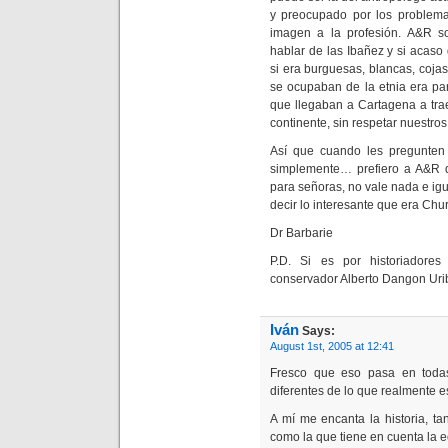
y preocupado por los problema
imagen a la profesión. A&R s
hablar de las Ibañez y si acas
si era burguesas, blancas, coj
se ocupaban de la etnia era pa
que llegaban a Cartagena a tra
continente, sin respetar nuestros
Así que cuando les pregunten
simplemente… prefiero a A&R q
para señoras, no vale nada e igu
decir lo interesante que era Chur
Dr Barbarie
P.D. Si es por historiadores
conservador Alberto Dangon Uri
Iván
Says:
August 1st, 2005 at 12:41
Fresco que eso pasa en todas
diferentes de lo que realmente e
A mí me encanta la historia, tan
como la que tiene en cuenta la e