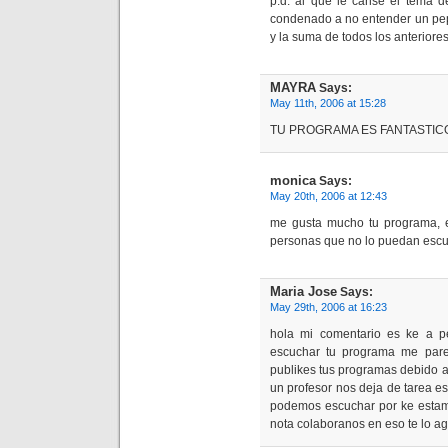
p.d. al que le canse el tema d
condenado a no entender un pepi
y la suma de todos los anteriores
MAYRA
Says:
May 11th, 2006 at 15:28
TU PROGRAMA ES FANTASTIC
monica
Says:
May 20th, 2006 at 12:43
me gusta mucho tu programa, e
personas que no lo puedan escu
Maria Jose
Says:
May 29th, 2006 at 16:23
hola mi comentario es ke a p
escuchar tu programa me pare
publikes tus programas debido a
un profesor nos deja de tarea e
podemos escuchar por ke estam
nota colaboranos en eso te lo 