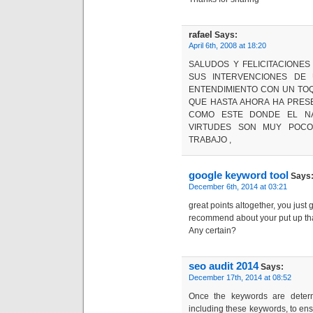
rafael
Says:
April 6th, 2008 at 18:20
SALUDOS Y FELICITACIONES 
SUS INTERVENCIONES DE 
ENTENDIMIENTO CON UN TO
QUE HASTA AHORA HA PRES
COMO ESTE DONDE EL NA
VIRTUDES SON MUY POCO
TRABAJO ,
google keyword tool
Says
December 6th, 2014 at 03:21
great points altogether, you jus
recommend about your put up t
Any certain?
seo audit 2014
Says:
December 17th, 2014 at 08:52
Once the keywords are determ
including these keywords, to ens