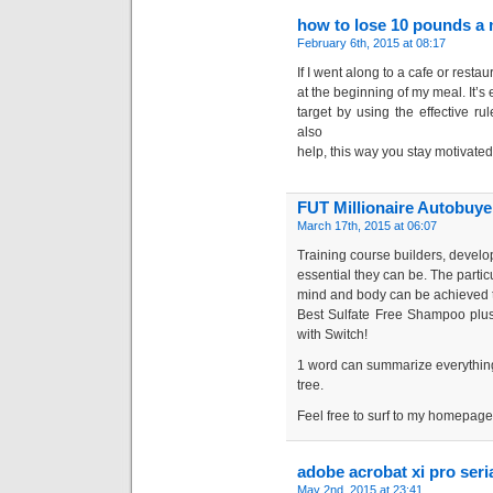
how to lose 10 pounds a 
February 6th, 2015 at 08:17
If I went along to a cafe or restau
at the beginning of my meal. It’
target by using the effective r
also
help, this way you stay motivate
FUT Millionaire Autobuy
March 17th, 2015 at 06:07
Training course builders, develo
essential they can be. The partic
mind and body can be achieved th
Best Sulfate Free Shampoo plu
with Switch!
1 word can summarize everything,
tree.
Feel free to surf to my homepa
adobe acrobat xi pro ser
May 2nd, 2015 at 23:41