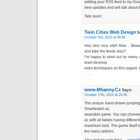
adding your RSS feed to my Googl
new updates and will talk about 
Talk soon!
Twin Cities Web Design
S
October 3rd, 2015 at 09:38
Hey very nice site!! Man .. Beaut
and take the feeds also?
I’m happy to seek out so many us
want develop
extra techniques on this regard, 
. . . . .
www.Mhanny.Cz
Says:
October 17th, 2015 at 20:28
The unique hand-drawn jumping 
Smartwatch as
wearable game. You can choose w
at, with all tables having differ
maximum bets. The game itself is 
too many options.