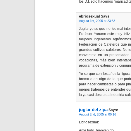
los D.I. solo hacemos ¨maricadi
ebriosexual
Says:
August 1st, 2005 at 23:53
Juglar yo se que no fue mal int
Profesor Yarumo este muy feliz
mejores ingenieros agrónomos
Federación de Caféteros que in
grandes cultivos cafeteros. No t
convertirse en un presentador
vocacionas, más bien intentab
programa de extensión y comunic
Yo se que con los años la figur
broma o en algo de lo que podr
para hacer camisetas o para pint
menos tratemos de entender qui
la ya casi destruida industria caf
juglar del zipa
Says:
August 2nd, 2005 at 00:16
Ebriosexual:
Ante todo, bienvenido.