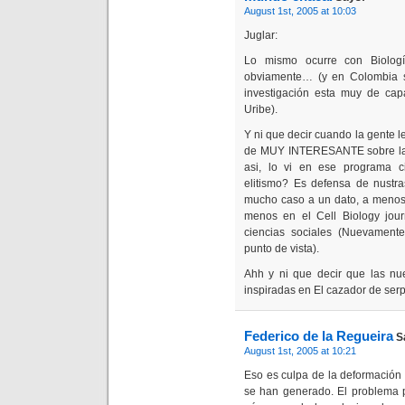
August 1st, 2005 at 10:03
Juglar:
Lo mismo ocurre con Biol
obviamente… (y en Colombia si
investigación esta muy de cap
Uribe).
Y ni que decir cuando la gente le
de MUY INTERESANTE sobre la 
asi, lo vi en ese programa
elitismo? Es defensa de nustra
mucho caso a un dato, a menos 
menos en el Cell Biology jou
ciencias sociales (Nuevamente 
punto de vista).
Ahh y ni que decir que las nu
inspiradas en El cazador de se
Federico de la Regueira
S
August 1st, 2005 at 10:21
Eso es culpa de la deformación 
se han generado. El problema p