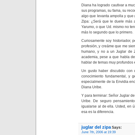
Diana ha logrado cautivar a mu
sus programas, su fama, su recon
algo que levanta ampolla y que
Zipa: ¿Será que le duele más 
Yarumo, o que Ud. mismo no ten
más lo segundo que lo primero.
Curiosamente soy historiador, 
profesión, y creáme que me sie
humano, y no a un Juglar de Zi
academia, pese a que habla de e
hablar de temas muy profundos e
Un gusto haber discutido con u
conocimiento fundamental, y ge
especialmente de la Envidia en
Diana Uribe.
Y para terminar: Señor Juglar de 
Uribe. De seguro pensamient
igualarse al de ella. Usted, en ú
esa es la diferencia.
juglar del zipa
Says:
June 7th, 2006 at 19:39