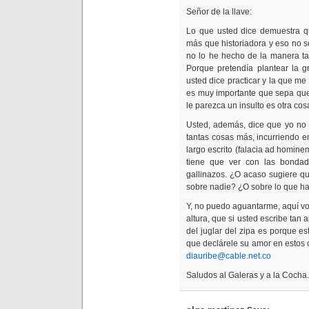
Señor de la llave:
Lo que usted dice demuestra qu
más que historiadora y eso no s
no lo he hecho de la manera t
Porque pretendía plantear la g
usted dice practicar y la que m
es muy importante que sepa que
le parezca un insulto es otra cos
Usted, además, dice que yo no 
tantas cosas más, incurriendo en
largo escrito (falacia ad homine
tiene que ver con las bonda
gallinazos. ¿O acaso sugiere q
sobre nadie? ¿O sobre lo que h
Y, no puedo aguantarme, aquí vo
altura, que si usted escribe ta
del juglar del zipa es porque e
que declárele su amor en estos 
diauribe@cable.net.co
Saludos al Galeras y a la Cocha.