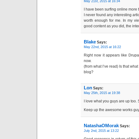
May 21st, 2015 at 16:34
I have been surfing online more 
I never found any interesting articl
worth enough for me. In my vie
good content as you did, the inter
Blake
Says:
May 22nd, 2015 at 16:22
Right now it appears like Drupal
now.
(from what I’ve read) Is that wha
blog?
Lon
Says:
May 25th, 2015 at 19:38
I love what you guys are up too.
Keep up the awesome works guys 
NatashaOMorak
Says:
July 2nd, 2015 at 13:22