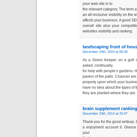
your web site in to
the relevant category. The term a
an all-inclusive visibility on the 
affects your business. A good S
overall site plus your competi
websites visibility and ranking.
landscaping front of hou
December 24th, 2014 at 06:39
As a Green Keeper on a golf c
asked, continually,
for help with people’s gardens. 
pavers of the patio. Chances are 
property upon which your busines
have no idea about the types of 
they are planted where they are.
brain supplement rankin
December 24th, 2014 at 20:47
Thank you fоr the good writeup. It
a enjoyment acсоunt it. Glance
you!