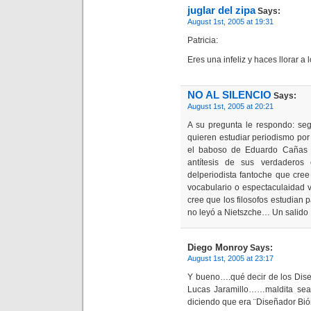
juglar del zipa
Says:
August 1st, 2005 at 19:31
Patricia:
Eres una infeliz y haces llorar a
NO AL SILENCIO
Says:
August 1st, 2005 at 20:21
A su pregunta le respondo: s
quieren estudiar periodismo por 
el baboso de Eduardo Cañas E
antítesis de sus verdaderos 
delperiodista fantoche que cree
vocabulario o espectaculaidad v
cree que los filosofos estudian 
no leyó a Nietszche… Un salido
Diego Monroy
Says:
August 1st, 2005 at 23:17
Y bueno….qué decir de los Dise
Lucas Jaramillo……maldita sea
diciendo que era ¨Diseñador Bi