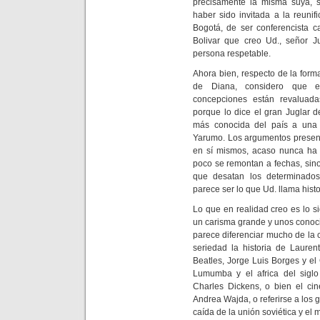
precisamente la misma suya, 
haber sido invitada a la reunif
Bogotá, de ser conferencista 
Bolivar que creo Ud., señor J
persona respetable.
Ahora bien, respecto de la forma
de Diana, considero que e
concepciones están revaluad
porque lo dice el gran Juglar de
más conocida del país a una 
Yarumo. Los argumentos present
en sí mismos, acaso nunca ha
poco se remontan a fechas, sin
que desatan los determinados
parece ser lo que Ud. llama histo
Lo que en realidad creo es lo s
un carisma grande y unos conoc
parece diferenciar mucho de la
seriedad la historia de Laure
Beatles, Jorge Luis Borges y el
Lumumba y el africa del siglo 
Charles Dickens, o bien el cin
Andrea Wajda, o referirse a los 
caída de la unión soviética y el