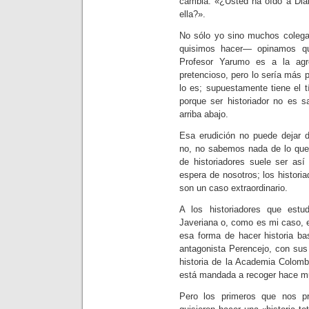
cambia: «¿Usted ha oído a Dia
ella?».
No sólo yo sino muchos coleg
quisimos hacer— opinamos qu
Profesor Yarumo es a la agr
pretencioso, pero lo sería más 
lo es; supuestamente tiene el t
porque ser historiador no es s
arriba abajo.
Esa erudición no puede dejar d
no, no sabemos nada de lo que
de historiadores suele ser as
espera de nosotros; los histori
son un caso extraordinario.
A los historiadores que estu
Javeriana o, como es mi caso, 
esa forma de hacer historia ba
antagonista Perencejo, con sus
historia de la Academia Colomb
está mandada a recoger hace m
Pero los primeros que nos p