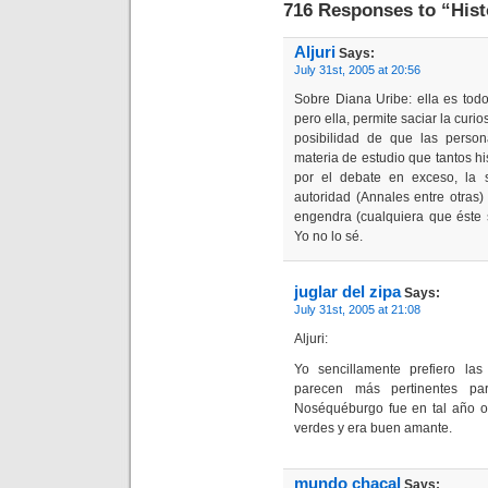
716 Responses to “Hist
Aljuri
Says:
July 31st, 2005 at 20:56
Sobre Diana Uribe: ella es tod
pero ella, permite saciar la curi
posibilidad de que las person
materia de estudio que tantos hi
por el debate en exceso, la s
autoridad (Annales entre otras
engendra (cualquiera que éste 
Yo no lo sé.
juglar del zipa
Says:
July 31st, 2005 at 21:08
Aljuri:
Yo sencillamente prefiero la
parecen más pertinentes pa
Noséquéburgo fue en tal año o 
verdes y era buen amante.
mundo chacal
Says: