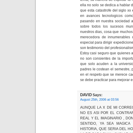
ella no solo se dedica a hablar
que esta catastrofe del siglo xx
en avances tecnologicos com
pasando en nuestra sociedad ac
sobre todos los sucesos mund
nuestros dias, cosa que muchos
merecedora de innumerables d
especial para dirigir expedicio
son testimonio del profesionalism
Estoy casi seguro que quienes a
no son consientes de la import
que solo acuden a la univers
padres le costean el semestre, 
en el respeto que se merece ca
se debe practicar para mejorar 
DAVID
Says:
August 25th, 2006 at 03:56
AUNQUE LA X DE MI CORRE
NO ES ASI POR EL CONTRA
REAL Y EL IMAGINARIO , DO
SENTIDO, YA SEA MAGICA
HISTORIA, QUE SERIA DEL H