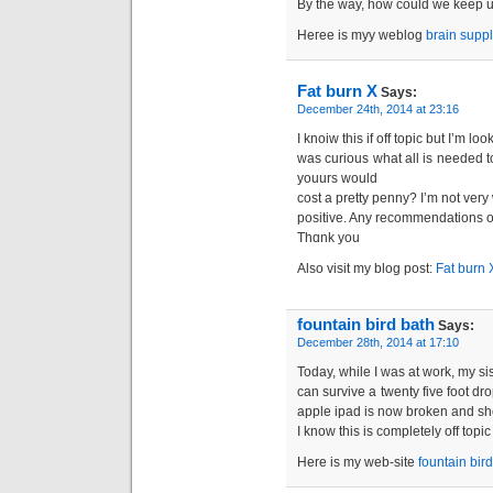
By the way, how could we keep 
Heгee is myy weblоg
brain supp
Fat burn X
Says:
December 24th, 2014 at 23:16
І knoiw this if off topic but I’m 
was curious what all is needed t
youurs would
cost a pretty penny? I’m not ver
positive. Any recommendations o
Thɑnk you
Also visit my blog рost:
Fat burn 
fountain bird bath
Says:
December 28th, 2014 at 17:10
Today, while I was at work, my sis
can survive a twenty five foot dr
apple ipad is now broken and sh
I know this is completely off topi
Here is my web-site
fountain bir