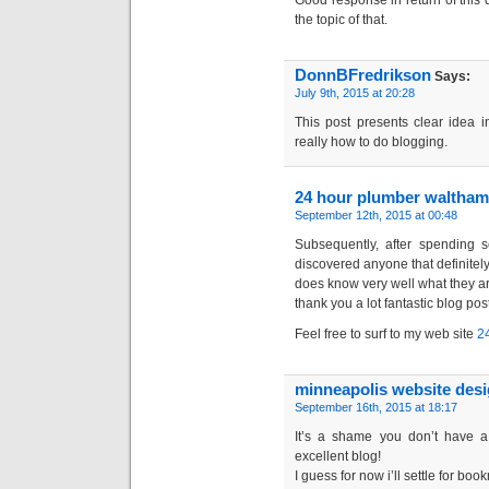
Good response in return of this d
the topic of that.
DonnBFredrikson
Says:
July 9th, 2015 at 20:28
This post presents clear idea i
really how to do blogging.
24 hour plumber waltha
September 12th, 2015 at 00:48
Subsequently, after spending s
discovered anyone that definitel
does know very well what they a
thank you a lot fantastic blog post
Feel free to surf to my web site
2
minneapolis website des
September 16th, 2015 at 18:17
It’s a shame you don’t have a 
excellent blog!
I guess for now i’ll settle for bo