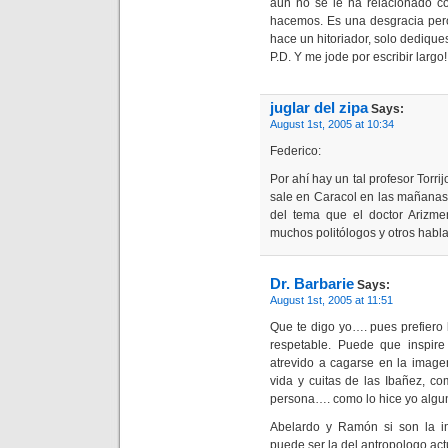
aún no se le ha relacionado c
hacemos. Es una desgracia pero
hace un hitoriador, solo dedique
P.D. Y me jode por escribir largo!!
juglar del zipa
Says:
August 1st, 2005 at 10:34
Federico:
Por ahí hay un tal profesor Torr
sale en Caracol en las mañanas
del tema que el doctor Arizme
muchos politólogos y otros hab
Dr. Barbarie
Says:
August 1st, 2005 at 11:51
Que te digo yo…. pues prefier
respetable. Puede que inspir
atrevido a cagarse en la image
vida y cuitas de las Ibañez, c
persona…. como lo hice yo algu
Abelardo y Ramón si son la i
puede ser la del antropologo act