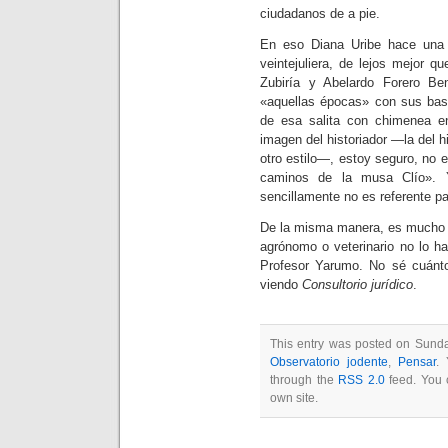
ciudadanos de a pie.
En eso Diana Uribe hace una b
veintejuliera, de lejos mejor 
Zubiría y Abelardo Forero Be
«aquellas épocas» con sus bast
de esa salita con chimenea 
imagen del historiador —la del h
otro estilo—, estoy seguro, no 
caminos de la musa Clío».
sencillamente no es referente p
De la misma manera, es mucho m
agrónomo o veterinario no lo ha
Profesor Yarumo. No sé cuánt
viendo
Consultorio jurídico
.
This entry was posted on Sunday
Observatorio jodente
,
Pensar
. 
through the
RSS 2.0
feed. You
own site.