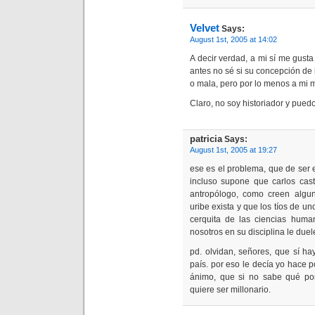
Velvet
Says:
August 1st, 2005 at 14:02
A decir verdad, a mi sí me gusta
antes no sé si su concepción de 
o mala, pero por lo menos a mi m
Claro, no soy historiador y pue
patricia
Says:
August 1st, 2005 at 19:27
ese es el problema, que de ser 
incluso supone que carlos cas
antropólogo, como creen algu
uribe exista y que los tíos de u
cerquita de las ciencias hum
nosotros en su disciplina le due
pd. olvidan, señores, que sí ha
país. por eso le decía yo hace p
ánimo, que si no sabe qué po
quiere ser millonario.