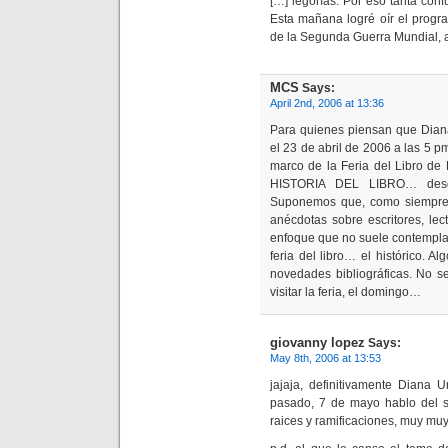
[…] legorías. Por eso tanta con
Esta mañana logré oír el progr
de la Segunda Guerra Mundial, 
MCS
Says:
April 2nd, 2006 at 13:36
Para quienes piensan que Diana
el 23 de abril de 2006 a las 5 pm
marco de la Feria del Libro de 
HISTORIA DEL LIBRO… desde
Suponemos que, como siempre, 
anécdotas sobre escritores, le
enfoque que no suele contemplar
feria del libro… el histórico. Al
novedades bibliográficas. No s
visitar la feria, el domingo…
giovanny lopez
Says:
May 8th, 2006 at 13:53
jajaja, definitivamente Diana 
pasado, 7 de mayo hablo del su
raices y ramificaciones, muy muy