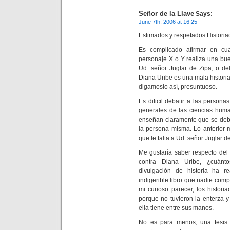
Señor de la Llave
Says:
June 7th, 2006 at 16:25
Estimados y respetados Historia
Es complicado afirmar en cu
personaje X o Y realiza una bu
Ud. señor Juglar de Zipa, o de
Diana Uribe es una mala historia
digamoslo así, presuntuoso.
Es dificil debatir a las person
generales de las ciencias huma
enseñan claramente que se debe
la persona misma. Lo anterior 
que le falta a Ud. señor Juglar d
Me gustarìa saber respecto del
contra Diana Uribe, ¿cuánt
divulgación de historia ha r
indigerible libro que nadie compr
mi curioso parecer, los histor
porque no tuvieron la enterza y
ella tiene entre sus manos.
No es para menos, una tesis 