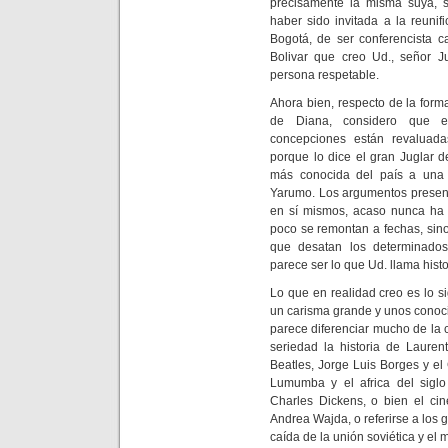
precisamente la misma suya, 
haber sido invitada a la reunif
Bogotá, de ser conferencista 
Bolivar que creo Ud., señor J
persona respetable.
Ahora bien, respecto de la forma
de Diana, considero que e
concepciones están revaluad
porque lo dice el gran Juglar de
más conocida del país a una 
Yarumo. Los argumentos present
en sí mismos, acaso nunca ha
poco se remontan a fechas, sin
que desatan los determinados
parece ser lo que Ud. llama histo
Lo que en realidad creo es lo s
un carisma grande y unos conoc
parece diferenciar mucho de la
seriedad la historia de Laure
Beatles, Jorge Luis Borges y el
Lumumba y el africa del siglo 
Charles Dickens, o bien el cin
Andrea Wajda, o referirse a los 
caída de la unión soviética y el