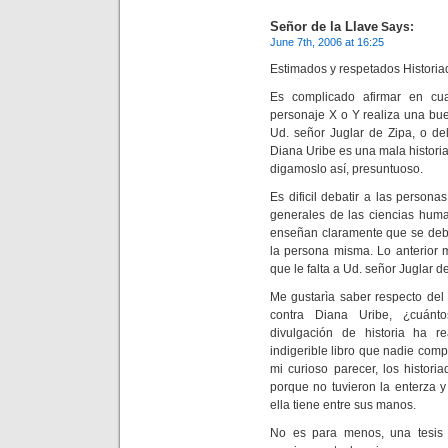
Señor de la Llave
Says:
June 7th, 2006 at 16:25
Estimados y respetados Historia
Es complicado afirmar en cu
personaje X o Y realiza una bu
Ud. señor Juglar de Zipa, o de
Diana Uribe es una mala historia
digamoslo así, presuntuoso.
Es dificil debatir a las person
generales de las ciencias huma
enseñan claramente que se debe
la persona misma. Lo anterior 
que le falta a Ud. señor Juglar d
Me gustarìa saber respecto del
contra Diana Uribe, ¿cuánt
divulgación de historia ha r
indigerible libro que nadie compr
mi curioso parecer, los histor
porque no tuvieron la enterza y
ella tiene entre sus manos.
No es para menos, una tesis 