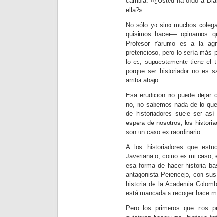
cambia: «¿Usted ha oído a Dia
ella?».
No sólo yo sino muchos coleg
quisimos hacer— opinamos qu
Profesor Yarumo es a la agr
pretencioso, pero lo sería más 
lo es; supuestamente tiene el t
porque ser historiador no es s
arriba abajo.
Esa erudición no puede dejar d
no, no sabemos nada de lo que
de historiadores suele ser as
espera de nosotros; los histori
son un caso extraordinario.
A los historiadores que estu
Javeriana o, como es mi caso, 
esa forma de hacer historia ba
antagonista Perencejo, con sus
historia de la Academia Colomb
está mandada a recoger hace m
Pero los primeros que nos p