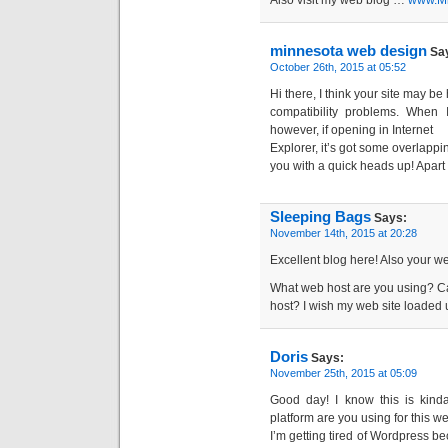
Also visit my web blog …
www.M
minnesota web design
Sa
October 26th, 2015 at 05:52
Hi there, I think your site may 
compatibility problems. When I
however, if opening in Internet
Explorer, it’s got some overlappi
you with a quick heads up! Apart f
Sleeping Bags
Says:
November 14th, 2015 at 20:28
Excellent blog here! Also your we
What web host are you using? Can 
host? I wish my web site loaded u
Doris
Says:
November 25th, 2015 at 05:09
Good day! I know this is kind
platform are you using for this w
I’m getting tired of Wordpress b