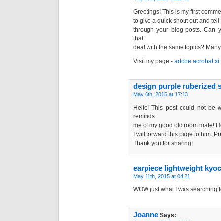
Greetings! This is my first comme
to give a quick shout out and tel
through your blog posts. Can y
that
deal with the same topics? Many
Visit my page -
adobe acrobat xi 
design purple ruberized 
May 6th, 2015 at 17:13
Hello! This post could not be w
reminds
me of my good old room mate! He 
I will forward this page to him. P
Thank you for sharing!
earpiece lightweight kyo
May 11th, 2015 at 04:21
WOW just what I was searching f
Joanne
Says: