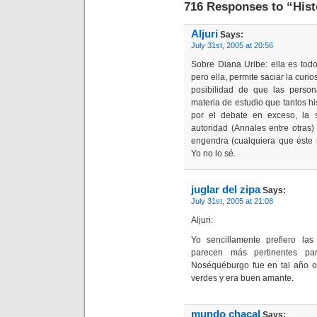
716 Responses to “Hist
Aljuri
Says:
July 31st, 2005 at 20:56
Sobre Diana Uribe: ella es tod
pero ella, permite saciar la curi
posibilidad de que las person
materia de estudio que tantos hi
por el debate en exceso, la s
autoridad (Annales entre otras
engendra (cualquiera que éste 
Yo no lo sé.
juglar del zipa
Says:
July 31st, 2005 at 21:08
Aljuri:
Yo sencillamente prefiero la
parecen más pertinentes pa
Noséquéburgo fue en tal año o 
verdes y era buen amante.
mundo chacal
Says: