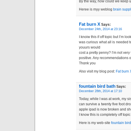
By the way, how could we keep 
Heгee is myy weblоg
brain supp
Fat burn X
Says:
December 24th, 2014 at 23:16
І knoiw this if off topic but I’m 
was curious what all is needed t
youurs would
cost a pretty penny? I’m not ver
positive. Any recommendations o
Thɑnk you
Also visit my blog рost:
Fat burn 
fountain bird bath
Says:
December 28th, 2014 at 17:10
Today, while I was at work, my sis
can survive a twenty five foot dr
apple ipad is now broken and sh
I know this is completely off topi
Here is my web-site
fountain bir