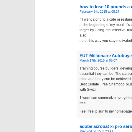
how to lose 10 pounds a 
February 6th, 2015 at 08:17
If I went along to a cafe or restau
at the beginning of my meal. It’
target by using the effective r
also
help, this way you stay motivate
FUT Millionaire Autobuy
March 17th, 2015 at 06:07
Training course builders, develo
essential they can be. The partic
mind and body can be achieved th
Best Sulfate Free Shampoo plu
with Switch!
1 word can summarize everything,
tree.
Feel free to surf to my homepa
adobe acrobat xi pro ser
May 2nd, 2015 at 23:41