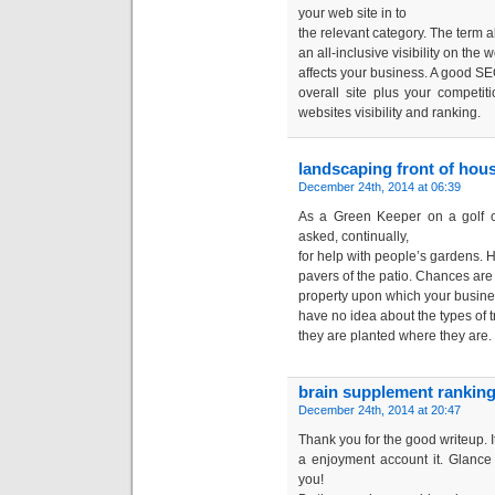
your web site in to
the relevant category. The term a
an all-inclusive visibility on the 
affects your business. A good S
overall site plus your competi
websites visibility and ranking.
landscaping front of hou
December 24th, 2014 at 06:39
As a Green Keeper on a golf c
asked, continually,
for help with people’s gardens. 
pavers of the patio. Chances are 
property upon which your busines
have no idea about the types of 
they are planted where they are.
brain supplement rankin
December 24th, 2014 at 20:47
Thank you fоr the good writeup. It
a enjoyment acсоunt it. Glance
you!