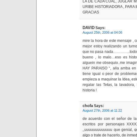
LA DE CADA CUAL, JUGLAR M
URIBE HISTORIADORA , PARA
GRACIAS
DAVID
Says:
August 25th, 2006 at 04:06
mire la hora de este mensaje , 
mejor estoy realizando un turn
que no pasa nada…………..todo es
bueno , lo malo…eso es histor
alguein me obsequio..me imagin
HAY PARAISO “, alla arriba en
tiene igual o peor de problemas
empieza a maquinar la Idea, est
regalar las Tetas, la lavador
historia !
chofa
Says:
August 27th, 2006 at 11:22
de acuerdo con el señor de la 
escritos por personajes XXX
,,uuuuuuuuuuuuu que genial, q
algo o trate de hacerlo, de inmed