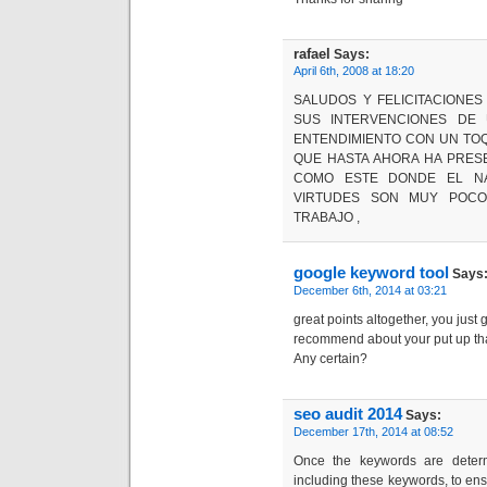
rafael
Says:
April 6th, 2008 at 18:20
SALUDOS Y FELICITACIONES 
SUS INTERVENCIONES DE 
ENTENDIMIENTO CON UN TO
QUE HASTA AHORA HA PRES
COMO ESTE DONDE EL NA
VIRTUDES SON MUY POCO
TRABAJO ,
google keyword tool
Says
December 6th, 2014 at 03:21
great points altogether, you jus
recommend about your put up t
Any certain?
seo audit 2014
Says:
December 17th, 2014 at 08:52
Once the keywords are determ
including these keywords, to ens