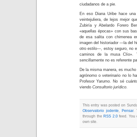
ciudadanos de a pie.
En eso Diana Uribe hace una b
veintejuliera, de lejos mejor 
Zubiría y Abelardo Forero Be
«aquellas épocas» con sus bast
de esa salita con chimenea 
imagen del historiador —la del h
otro estilo—, estoy seguro, no 
caminos de la musa Clío».
sencillamente no es referente p
De la misma manera, es mucho m
agrónomo o veterinario no lo ha
Profesor Yarumo. No sé cuánt
viendo
Consultorio jurídico
.
This entry was posted on Sunday
Observatorio jodente
,
Pensar
. 
through the
RSS 2.0
feed. You
own site.