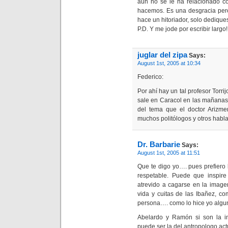
aún no se le ha relacionado c
hacemos. Es una desgracia pero
hace un hitoriador, solo dedique
P.D. Y me jode por escribir largo!!
juglar del zipa
Says:
August 1st, 2005 at 10:34
Federico:
Por ahí hay un tal profesor Torr
sale en Caracol en las mañanas
del tema que el doctor Arizme
muchos politólogos y otros hab
Dr. Barbarie
Says:
August 1st, 2005 at 11:51
Que te digo yo…. pues prefier
respetable. Puede que inspir
atrevido a cagarse en la image
vida y cuitas de las Ibañez, c
persona…. como lo hice yo algu
Abelardo y Ramón si son la i
puede ser la del antropologo act