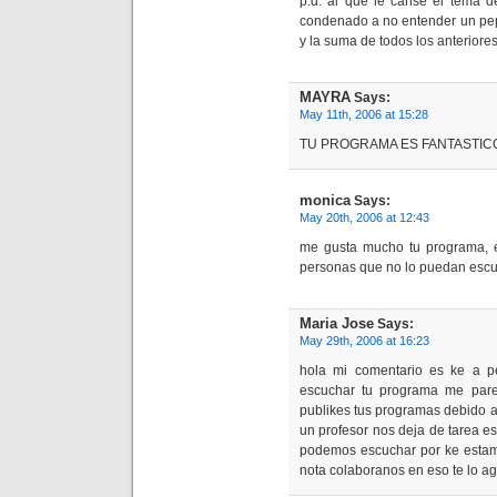
p.d. al que le canse el tema d
condenado a no entender un pepi
y la suma de todos los anteriores
MAYRA
Says:
May 11th, 2006 at 15:28
TU PROGRAMA ES FANTASTIC
monica
Says:
May 20th, 2006 at 12:43
me gusta mucho tu programa, e
personas que no lo puedan escu
Maria Jose
Says:
May 29th, 2006 at 16:23
hola mi comentario es ke a p
escuchar tu programa me pare
publikes tus programas debido a
un profesor nos deja de tarea e
podemos escuchar por ke estam
nota colaboranos en eso te lo 