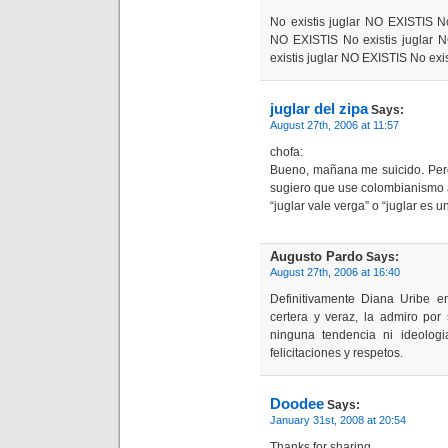
No existis juglar NO EXISTIS No
NO EXISTIS No existis juglar 
existis juglar NO EXISTIS No exi
juglar del zipa
Says:
August 27th, 2006 at 11:57
chofa:
Bueno, mañana me suicido. Pero
sugiero que use colombianismo 
“juglar vale verga” o “juglar es 
Augusto Pardo
Says:
August 27th, 2006 at 16:40
Definitivamente Diana Uribe e
certera y veraz, la admiro por
ninguna tendencia ni ideolog
felicitaciones y respetos.
Doodee
Says:
January 31st, 2008 at 20:54
Thanks for sharing