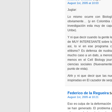
August 1st, 2005 at 10:03
Juglar:
Lo mismo ocurre con Biol
obviamente… (y en Colombia si
investigación esta muy de cap
Uribe).
Y ni que decir cuando la gente le
de MUY INTERESANTE sobre la 
asi, lo vi en ese programa
elitismo? Es defensa de nustra
mucho caso a un dato, a menos 
menos en el Cell Biology jou
ciencias sociales (Nuevamente 
punto de vista).
Ahh y ni que decir que las nu
inspiradas en El cazador de se
Federico de la Regueira
S
August 1st, 2005 at 10:21
Eso es culpa de la deformación 
se han generado. El problema p