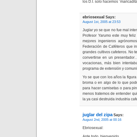
los D.I. solo hacemos ¨maricadi
ebriosexual
Says:
August 1st, 2005 at 23:53
Juglar yo se que no fue mal int
Profesor Yarumo este muy feliz
mejores ingenieros agrónomos
Federación de Caféteros que in
grandes cultivos cafeteros. No t
convertirse en un presentador
vocacionas, más bien intentab
programa de extensión y comunic
Yo se que con los años la figur
broma o en algo de lo que podr
para hacer camisetas o para pint
menos tratemos de entender qui
la ya casi destruida industria caf
juglar del zipa
Says:
August 2nd, 2005 at 00:16
Ebriosexual:
Ante todo, bienvenido.