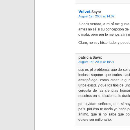
Velvet
Says:
August 1st, 2005 at 14:02
A decir verdad, a mi sí me gusta
antes no sé si su concepción de 
o mala, pero por lo menos a mi m
Claro, no soy historiador y pue
patricia
Says:
August 1st, 2005 at 19:27
ese es el problema, que de ser 
incluso supone que carlos cas
antropólogo, como creen algu
uribe exista y que los tíos de u
cerquita de las ciencias hum
nosotros en su disciplina le due
pd. olvidan, señores, que sí ha
país. por eso le decía yo hace p
ánimo, que si no sabe qué po
quiere ser millonario.