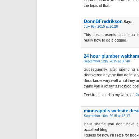
Good response in return of this d
the topic of that.
DonnBFredrikson
Says:
July 9th, 2015 at 20:28
This post presents clear idea i
really how to do blogging.
24 hour plumber waltha
September 12th, 2015 at 00:48
Subsequently, after spending s
discovered anyone that definitel
does know very well what they a
thank you a lot fantastic blog post
Feel free to surf to my web site
2
minneapolis website des
September 16th, 2015 at 18:17
It’s a shame you don’t have a 
excellent blog!
I guess for now i’ll settle for bo