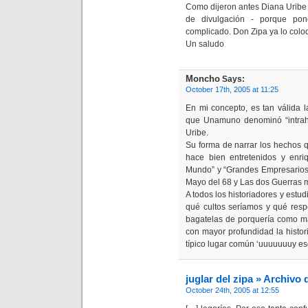
Como dijeron antes Diana Uribe 
de divulgación - porque po
complicado. Don Zipa ya lo coloqu
Un saludo
Moncho
Says:
October 17th, 2005 at 11:25
En mi concepto, es tan válida l
que Unamuno denominó “intrahis
Uribe.
Su forma de narrar los hechos 
hace bien entretenidos y enri
Mundo” y “Grandes Empresarios d
Mayo del 68 y Las dos Guerras 
A todos los historiadores y estudi
qué cultos seríamos y qué resp
bagatelas de porquería como mat
con mayor profundidad la histori
típico lugar común ‘uuuuuuuy e
juglar del zipa » Archivo
October 24th, 2005 at 12:55