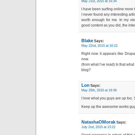
May 21st, 2015 at 16:34
I have been surfing online more 
I never found any interesting articl
worth enough for me. In my vie
good content as you did, the inter
Blake
Says:
May 22nd, 2015 at 16:22
Right now it appears like Drupal
now.
(from what I’ve read) Is that wha
blog?
Lon
Says:
May 25th, 2015 at 19:38
I love what you guys are up too.
Keep up the awesome works guys 
NatashaOMorak
Says:
July 2nd, 2015 at 13:22