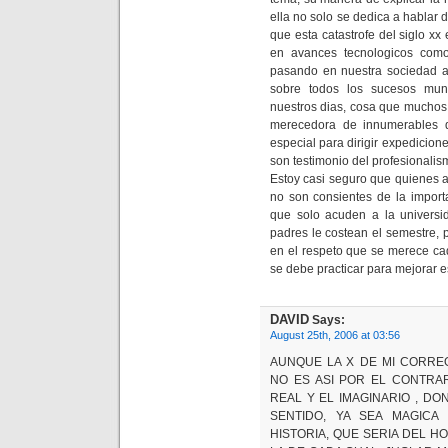
ella no solo se dedica a hablar
que esta catastrofe del siglo xx
en avances tecnologicos com
pasando en nuestra sociedad ac
sobre todos los sucesos mund
nuestros dias, cosa que muchos
merecedora de innumerables d
especial para dirigir expedicio
son testimonio del profesionalism
Estoy casi seguro que quienes a
no son consientes de la import
que solo acuden a la univers
padres le costean el semestre, 
en el respeto que se merece ca
se debe practicar para mejorar 
DAVID
Says:
August 25th, 2006 at 03:56
AUNQUE LA X DE MI CORRE
NO ES ASI POR EL CONTRA
REAL Y EL IMAGINARIO , DO
SENTIDO, YA SEA MAGICA
HISTORIA, QUE SERIA DEL H