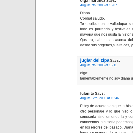
olga martinez
Says:
August 7th, 2006 at 16:07
Diana.
Cordial saludo.
Te escribo desde valledupar so
todo es parranda y festivales
mayoria que nos gusta la historia
Qusiera, saber mas acerca del c
desde sus origenes,sus raices, y
juglar del zipa
Says:
August 7th, 2006 at 16:11
olga:
lamentablemente no soy diana u
fulanito
Says:
August 12th, 2006 at 15:46
Estoy de acuerdo en que la hist
otro personaje y lo que hizo o
conocerla sino entenderla y co
conocemos la historia podemos p
en los errores del pasado. Dian
tema, su manera de explicar la h