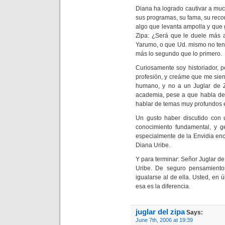
Diana ha logrado cautivar a mu
sus programas, su fama, su recon
algo que levanta ampolla y que
Zipa: ¿Será que le duele más 
Yarumo, o que Ud. mismo no ten
más lo segundo que lo primero.
Curiosamente soy historiador, 
profesión, y creáme que me sie
humano, y no a un Juglar de Zi
academia, pese a que habla de e
hablar de temas muy profundos e
Un gusto haber discutido con u
conocimiento fundamental, y ge
especialmente de la Envidia en
Diana Uribe.
Y para terminar: Señor Juglar de 
Uribe. De seguro pensamient
igualarse al de ella. Usted, en ú
esa es la diferencia.
juglar del zipa
Says:
June 7th, 2006 at 19:39