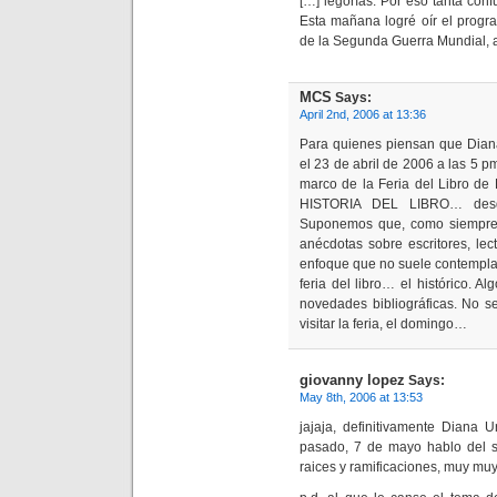
[…] legorías. Por eso tanta con
Esta mañana logré oír el progr
de la Segunda Guerra Mundial, 
MCS
Says:
April 2nd, 2006 at 13:36
Para quienes piensan que Diana
el 23 de abril de 2006 a las 5 pm
marco de la Feria del Libro de 
HISTORIA DEL LIBRO… desde
Suponemos que, como siempre, 
anécdotas sobre escritores, le
enfoque que no suele contemplar
feria del libro… el histórico. Al
novedades bibliográficas. No s
visitar la feria, el domingo…
giovanny lopez
Says:
May 8th, 2006 at 13:53
jajaja, definitivamente Diana 
pasado, 7 de mayo hablo del su
raices y ramificaciones, muy muy