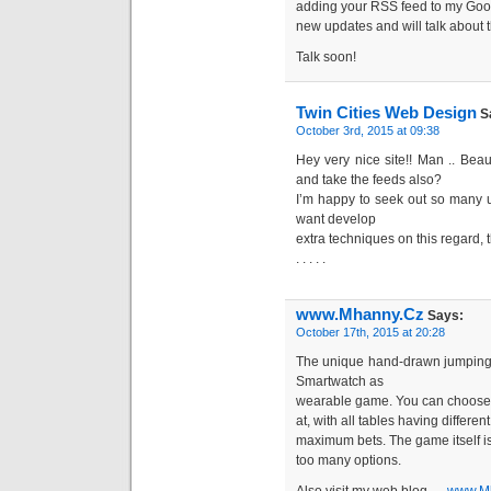
adding your RSS feed to my Googl
new updates and will talk about 
Talk soon!
Twin Cities Web Design
S
October 3rd, 2015 at 09:38
Hey very nice site!! Man .. Beaut
and take the feeds also?
I’m happy to seek out so many us
want develop
extra techniques on this regard, 
. . . . .
www.Mhanny.Cz
Says:
October 17th, 2015 at 20:28
The unique hand-drawn jumping 
Smartwatch as
wearable game. You can choose w
at, with all tables having differ
maximum bets. The game itself is 
too many options.