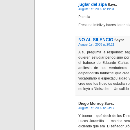
juglar del zipa
Says:
August 1st, 2005 at 19:31
Patricia:
Eres una infeliz y haces llorar a
NO AL SILENCIO
Says:
August 1st, 2005 at 20:21
A su pregunta le respondo: s
quieren estudiar periodismo por 
el baboso de Eduardo Cañas E
antítesis de sus verdaderos 
delperiodista fantoche que cree
vocabulario o espectaculaidad v
cree que los filosofos estudian 
no leyó a Nietszche… Un salido
Diego Monroy
Says:
August 1st, 2005 at 23:17
Y bueno….qué decir de los Dise
Lucas Jaramillo……maldita sea
diciendo que era ¨Diseñador Bi