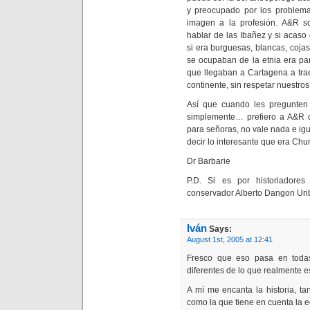
y preocupado por los problema
imagen a la profesión. A&R s
hablar de las Ibañez y si acas
si era burguesas, blancas, coj
se ocupaban de la etnia era pa
que llegaban a Cartagena a tra
continente, sin respetar nuestros
Así que cuando les pregunten
simplemente… prefiero a A&R q
para señoras, no vale nada e igu
decir lo interesante que era Chur
Dr Barbarie
P.D. Si es por historiadores
conservador Alberto Dangon Uri
Iván
Says:
August 1st, 2005 at 12:41
Fresco que eso pasa en todas
diferentes de lo que realmente e
A mí me encanta la historia, tan
como la que tiene en cuenta la e