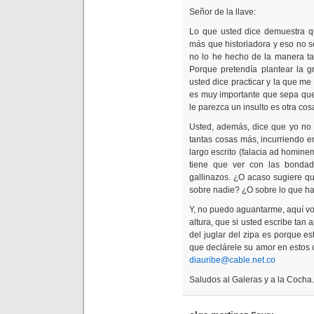
Señor de la llave:
Lo que usted dice demuestra qu
más que historiadora y eso no s
no lo he hecho de la manera t
Porque pretendía plantear la g
usted dice practicar y la que m
es muy importante que sepa que
le parezca un insulto es otra cos
Usted, además, dice que yo no 
tantas cosas más, incurriendo en
largo escrito (falacia ad homine
tiene que ver con las bonda
gallinazos. ¿O acaso sugiere q
sobre nadie? ¿O sobre lo que h
Y, no puedo aguantarme, aquí vo
altura, que si usted escribe ta
del juglar del zipa es porque e
que declárele su amor en estos 
diauribe@cable.net.co
Saludos al Galeras y a la Cocha.