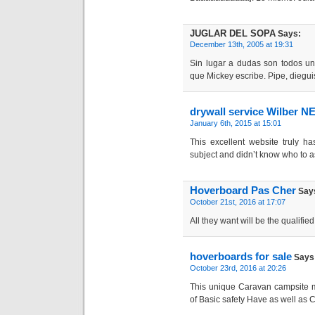
JUGLAR DEL SOPA
Says:
December 13th, 2005 at 19:31
Sin lugar a dudas son todos un
que Mickey escribe. Pipe, diegui
drywall service Wilber N
January 6th, 2015 at 15:01
This excellent website truly ha
subject and didn’t know who to as
Hoverboard Pas Cher
Say
October 21st, 2016 at 17:07
All they want will be the qualified
hoverboards for sale
Says
October 23rd, 2016 at 20:26
This unique Caravan campsite m
of Basic safety Have as well as 