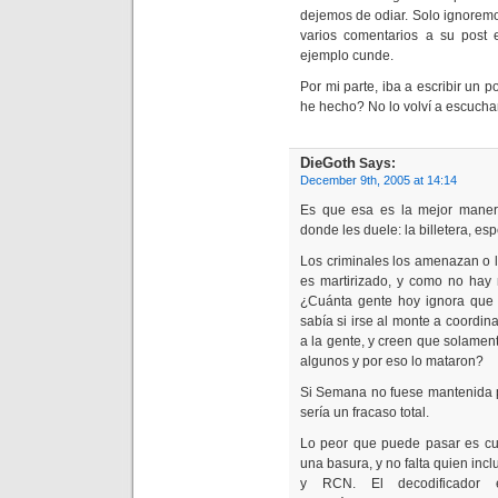
dejemos de odiar. Solo ignorem
varios comentarios a su post 
ejemplo cunde.
Por mi parte, iba a escribir un p
he hecho? No lo volví a escuch
DieGoth
Says:
December 9th, 2005 at 14:14
Es que esa es la mejor maner
donde les duele: la billetera, esp
Los criminales los amenazan o l
es martirizado, y como no hay 
¿Cuánta gente hoy ignora que 
sabía si irse al monte a coordina
a la gente, y creen que solame
algunos y por eso lo mataron?
Si Semana no fuese mantenida p
sería un fracaso total.
Lo peor que puede pasar es cua
una basura, y no falta quien inc
y RCN. El decodificador e