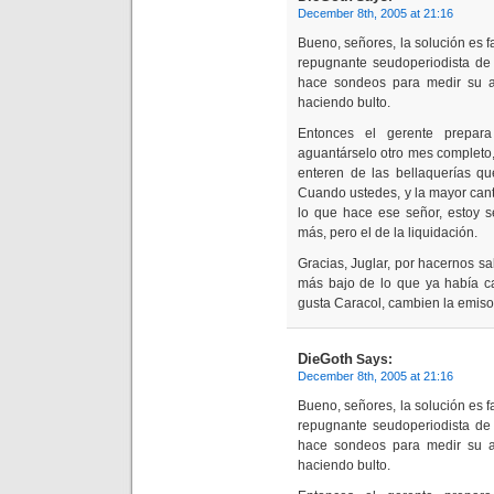
December 8th, 2005 at 21:16
Bueno, señores, la solución es f
repugnante seudoperiodista de 
hace sondeos para medir su a
haciendo bulto.
Entonces el gerente prepar
aguantárselo otro mes completo,
enteren de las bellaquerías qu
Cuando ustedes, y la mayor cant
lo que hace ese señor, estoy 
más, pero el de la liquidación.
Gracias, Juglar, por hacernos 
más bajo de lo que ya había ca
gusta Caracol, cambien la emis
DieGoth
Says:
December 8th, 2005 at 21:16
Bueno, señores, la solución es f
repugnante seudoperiodista de 
hace sondeos para medir su a
haciendo bulto.