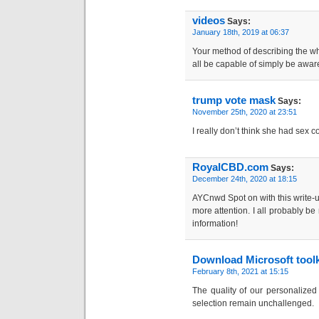
videos
Says:
January 18th, 2019 at 06:37
Your method of describing the who
all be capable of simply be aware 
trump vote mask
Says:
November 25th, 2020 at 23:51
I really don’t think she had sex c
RoyalCBD.com
Says:
December 24th, 2020 at 18:15
AYCnwd Spot on with this write-up
more attention. I all probably be
information!
Download Microsoft toolk
February 8th, 2021 at 15:15
The quality of our personalized 
selection remain unchallenged.