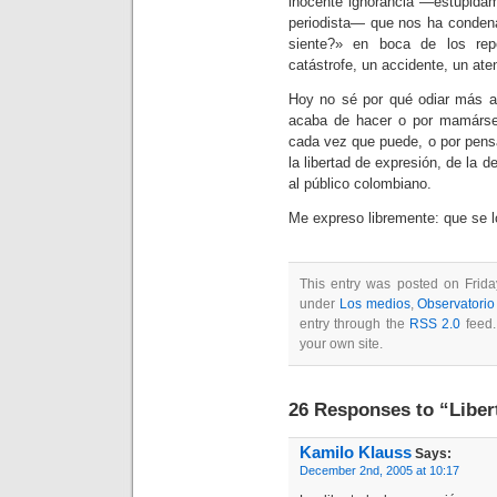
inocente ignorancia —estúpida
periodista— que nos ha conden
siente?» en boca de los rep
catástrofe, un accidente, un ate
Hoy no sé por qué odiar más a 
acaba de hacer o por mamársel
cada vez que puede, o por pen
la libertad de expresión, de la 
al público colombiano.
Me expreso libremente: que se l
This entry was posted on Frida
under
Los medios
,
Observatorio
entry through the
RSS 2.0
feed
your own site.
26 Responses to “Liber
Kamilo Klauss
Says:
December 2nd, 2005 at 10:17