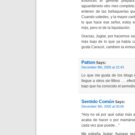
Entonces el gerente prepar
aguantárselo otro mes completo,
enteren de las bellaquerías qu
Cuando ustedes, y la mayor cant
lo que hace ese señor, estoy 
más, pero el de la liquidación.
Gracias, Juglar, por hacernos 
más bajo de lo que ya había ca
gusta Caracol, cambien la emis
Patton
Says:
December 8th, 2005 at 22:43
Lo que me gusta de los blogs e
llegue a otros sin filtros …. ef
bajo que ha conocido el period
Sentido Común
Says:
December 9th, 2005 at 00:00
“Hoy no sé por qué odiar más a
acaba de hacer o por mamársel
cada vez que puede…”
Me extraña Juglar. Aunque se