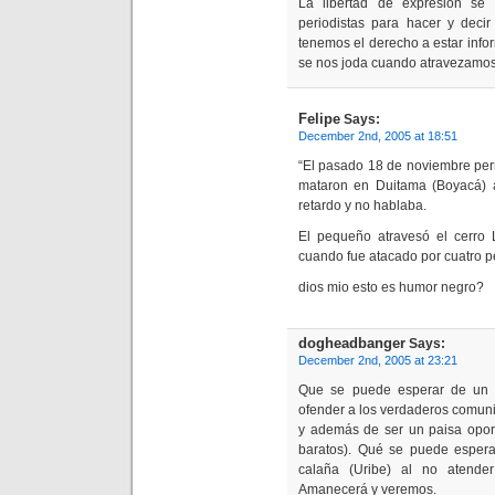
La libertad de expresión se
periodistas para hacer y deci
tenemos el derecho a estar inf
se nos joda cuando atravezamos 
Felipe
Says:
December 2nd, 2005 at 18:51
“El pasado 18 de noviembre per
mataron en Duitama (Boyacá) a
retardo y no hablaba.
El pequeño atravesó el cerro 
cuando fue atacado por cuatro
dios mio esto es humor negro?
dogheadbanger
Says:
December 2nd, 2005 at 23:21
Que se puede esperar de un t
ofender a los verdaderos comunic
y además de ser un paisa oport
baratos). Qué se puede esper
calaña (Uribe) al no atender
Amanecerá y veremos.