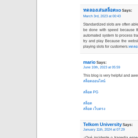
ทดลองเล่นสล็อตxo
Says:
March 3rd, 2023 at 00:43
Standardized slots are often able
be done with speed because t
automated system to process tra
try and play Because the websit
playing slots for customers.
ทดลอง
mario
Says:
June 10th, 2023 at 05:59
This blog is very helpful and aw
สล็อตออนไลน์
สล็อต PG
สล็อต
สล็อต เว็บตรง
Telkom University
Says:
January 11th, 2024 at 07:29
¿Qué incidente o tragedia espec