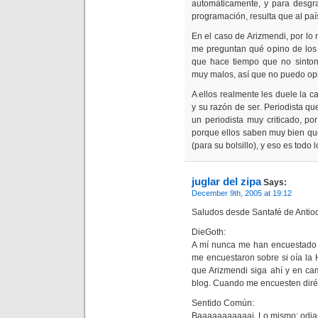
automáticamente, y para desgr
programación, resulta que al país
En el caso de Arizmendi, por lo
me preguntan qué opino de los 
que hace tiempo que no sinton
muy malos, así que no puedo opi
A ellos realmente les duele la ca
y su razón de ser. Periodista qu
un periodista muy criticado, p
porque ellos saben muy bien qu
(para su bolsillo), y eso es todo 
juglar del zipa
Says:
December 9th, 2005 at 19:12
Saludos desde Santafé de Antio
DieGoth:
A mí nunca me han encuestado 
me encuestaron sobre si oía la
que Arizmendi siga ahí y en ca
blog. Cuando me encuesten dir
Sentido Común:
Baaaaaaaaaaaj. Lo mismo: odiar 