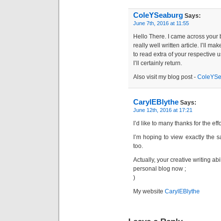
ColeYSeaburg
Says:
June 7th, 2016 at 11:55
Hello There. I came across your b
really well written article. I’ll 
to read extra of your respective u
I’ll certainly return.
Also visit my blog post -
ColeYSe
CarylEBlythe
Says:
June 12th, 2016 at 17:21
I’d like to many thanks for the eff
I’m hoping to view exactly the 
too.
Actually, your creative writing a
personal blog now ;
)
My website
CarylEBlythe