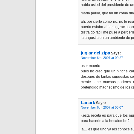
habla usted del presidente de u
maria paula, que tal un coma di
ah, por cierto como no, no le re
puerta estaba abierta, gracias,
distraigo facil me puse a perder
la angustia en un ambiente de p
juglar del zipa
Says:
November 6th, 2007 at 00:27
user muerto:
pues no creo que un pinche cal
después de tantas supuestas con
mente tiene muchos poderes q
pretendido magnetismo de los ca
Lanark
Says:
November 6th, 2007 at 05:07
¿esta receta es para que los mu
para hacerle a la hecatombe?
ja… es que uno ya les conoce su