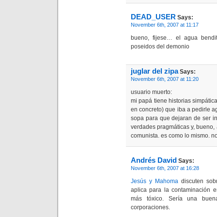
DEAD_USER
Says:
November 6th, 2007 at 11:17
bueno, fijese… el agua bendit
poseidos del demonio
juglar del zipa
Says:
November 6th, 2007 at 11:20
usuario muerto:
mi papá tiene historias simpáti
en concreto) que iba a pedirle a
sopa para que dejaran de ser in
verdades pragmáticas y, bueno, al
comunista. es como lo mismo. no
Andrés David
Says:
November 6th, 2007 at 16:28
Jesús y Mahoma
discuten sob
aplica para la contaminación 
más tóxico. Sería una buena
corporaciones.