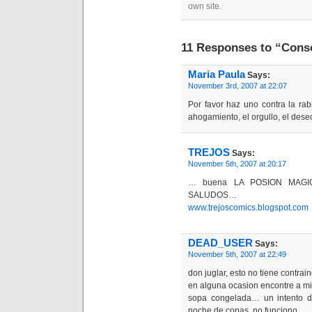
own site.
11 Responses to “Con
Maria Paula
Says:
November 3rd, 2007 at 22:07
Por favor haz uno contra la rabia
ahogamiento, el orgullo, el dese
TREJOS
Says:
November 5th, 2007 at 20:17
… buena LA POSION MAGIC
SALUDOS…
www.trejoscomics.blogspot.com
DEAD_USER
Says:
November 5th, 2007 at 22:49
don juglar, esto no tiene contra
en alguna ocasion encontre a m
sopa congelada… un intento d
noche de copas. no funciono.