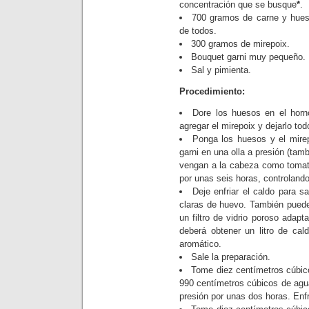
concentración que se busque
*
.
700 gramos de carne y hueso
de todos.
300 gramos de mirepoix.
Bouquet garni muy pequeño.
Sal y pimienta.
Procedimiento:
Dore los huesos en el hor
agregar el mirepoix y dejarlo to
Ponga los huesos y el mirep
garni en una olla a presión (tam
vengan a la cabeza como tomate
por unas seis horas, controlando
Deje enfriar el caldo para sa
claras de huevo. También puede 
un filtro de vidrio poroso ada
deberá obtener un litro de cal
aromático.
Sale la preparación.
Tome diez centímetros cúbico
990 centímetros cúbicos de agua e
presión por unas dos horas. Enfr