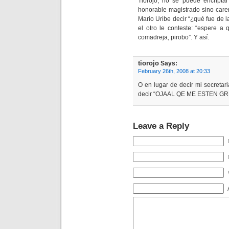
Tiorojo, no se puede encriptar
honorable magistrado sino care
Mario Uribe decir “¿qué fue de la
el otro le conteste: “espere a
comadreja, pirobo”. Y así.
tiorojo
Says:
February 26th, 2008 at 20:33
O en lugar de decir mi secreta
decir “OJAAL QE ME ESTEN G
Leave a Reply