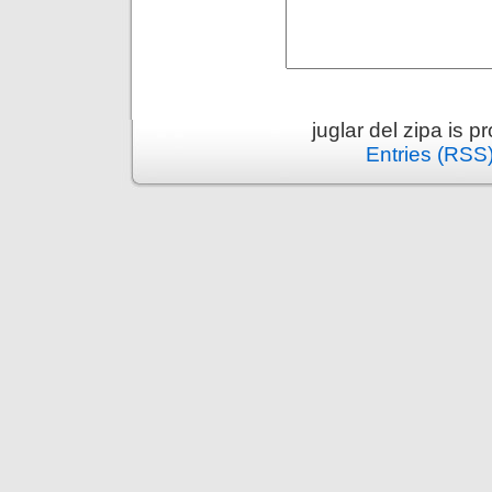
juglar del zipa is 
Entries (RSS