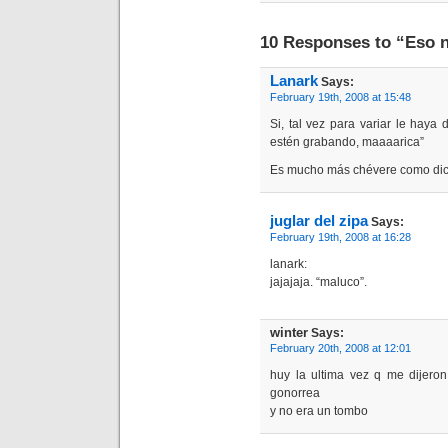
10 Responses to “Eso 
Lanark
Says:
February 19th, 2008 at 15:48
Si, tal vez para variar le haya
estén grabando, maaaarica”
Es mucho más chévere como dice
juglar del zipa
Says:
February 19th, 2008 at 16:28
lanark:
jajajaja. “maluco”.
winter
Says:
February 20th, 2008 at 12:01
huy la ultima vez q me dijeron
gonorrea
y no era un tombo