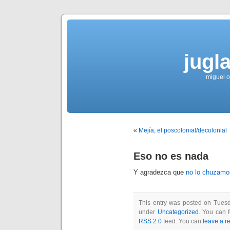
jugla
miguel ol
«
Mejía, el poscolonial/decolonial
Eso no es nada
Y agradezca que
no lo chuzamo
This entry was posted on Tuesda
under
Uncategorized
. You can 
RSS 2.0
feed. You can
leave a r