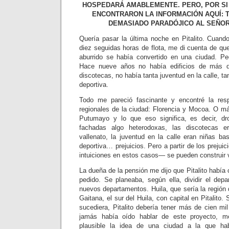
HOSPEDARÁ AMABLEMENTE. PERO, POR SI 
ENCONTRARON LA INFORMACIÓN AQUÍ: T
DEMASIADO PARADÓJICO AL SEÑO
Quería pasar la última noche en Pitalito. Cuando
diez seguidas horas de flota, me di cuenta de qu
aburrido se había convertido en una ciudad. Pe
Hace nueve años no había edificios de más d
discotecas, no había tanta juventud en la calle, ta
deportiva.
Todo me pareció fascinante y encontré la res
regionales de la ciudad: Florencia y Mocoa. O 
Putumayo y lo que eso significa, es decir, dro
fachadas algo heterodoxas, las discotecas e
vallenato, la juventud en la calle eran niñas ba
deportiva… prejuicios. Pero a partir de los prejui
intuiciones en estos casos— se pueden construir 
La dueña de la pensión me dijo que Pitalito había 
pedido. Se planeaba, según ella, dividir el dep
nuevos departamentos. Huila, que sería la región 
Gaitana, el sur del Huila, con capital en Pitalito
sucediera, Pitalito debería tener más de cien mi
jamás había oído hablar de este proyecto, 
plausible la idea de una ciudad a la que ha