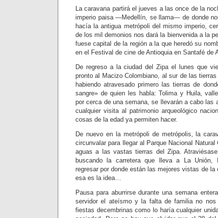
La caravana partirá el jueves a las once de la noc
imperio paisa —Medellín, se llama— de donde no
hacía la antigua metrópoli del mismo imperio, ce
de los mil demonios nos dará la bienvenida a la p
fuese capital de la región a la que heredó su no
en el Festival de cine de Antioquia en Santafé de 
De regreso a la ciudad del Zipa el lunes que vie
pronto al Macizo Colombiano, al sur de las tierras
habiendo atravesado primero las tierras de dond
sangre» de quien les habla: Tolima y Huila, valle
por cerca de una semana, se llevarán a cabo las a
cualquier visita al patrimonio arqueológico naci
cosas de la edad ya permiten hacer.
De nuevo en la metrópoli de metrópolis, la cara
circunvalar para llegar al Parque Nacional Natural
aguas a las vastas tierras del Zipa. Atraviésase
buscando la carretera que lleva a La Unión
regresar por donde están las mejores vistas de la
esa es la idea…
Pausa para aburrirse durante una semana entera
servidor el ateísmo y la falta de familia no nos
fiestas decembrinas como lo haría cualquier unida