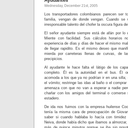
Ayudantes
Wednesday, December 21st, 2005
Los transportadores colombianos parecen ser 
familia, vengan de donde vengan. Cuando se v
irresponsable talento del chofer la oscura figura d
El señor ayudante siempre está de afán por lo 
Miente con facilidad. Sus cálculos horarios 
experiencia de días y días de hacer el mismo mal
de llegar rapidito. Es el mismo deseo que manifi
mierda por carreteras llenas de curvas, de l
precipicios.
Al ayudante le hace falta el látigo de los cap
completo. Él es la autoridad en el bus. Él 
acomoda a los que ya no podrían ir en una silla;
el vómito; restringe las idas al baño o el comprar
amenaza con que no van a esperar a nadie per
charlar con los amigos del terminal o comerse 
estadero.
De ida nos fuimos con la empresa huilense Coom
tenía la misma cara de preocupación de Giovann
saber si cuando hablaba lo hacía con timidez
Neiva, donde había dicho que íbamos a almorzar
más de quince minutos porque se iba sin noso