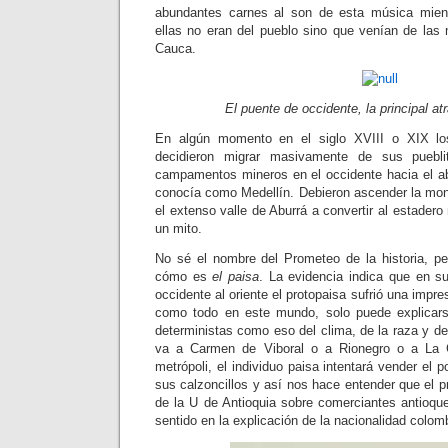
abundantes carnes al son de esta música mien
ellas no eran del pueblo sino que venían de las 
Cauca.
El puente de occidente, la principal atr
En algún momento en el siglo XVIII o XIX los
decidieron migrar masivamente de sus puebl
campamentos mineros en el occidente hacia el a
conocía como Medellín. Debieron ascender la mont
el extenso valle de Aburrá a convertir al estadero
un mito.
No sé el nombre del Prometeo de la historia, p
cómo es
el paisa
. La evidencia indica que en s
occidente al oriente el protopaisa sufrió una impr
como todo en este mundo, solo puede explicar
deterministas como eso del clima, de la raza y de
va a Carmen de Viboral o a Rionegro o a La C
metrópoli, el individuo paisa intentará vender el 
sus calzoncillos y así nos hace entender que el pr
de la U de Antioquia sobre comerciantes antioque
sentido en la explicación de la nacionalidad colom