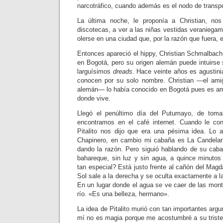
narcotráfico, cuando además es el nodo de transpo
La última noche, le proponía a Christian, no
discotecas, a ver a las niñas vestidas veraniega
olerse en una ciudad que, por la razón que fuera, 
Entonces apareció el hippy, Christian Schmalbac
en Bogotá, pero su origen alemán puede intuirse 
larguísimos
dreads
. Hace veinte años es agustini
conocen por su solo nombre. Christian —el amig
alemán— lo había conocido en Bogotá pues es am
donde vive.
Llegó el penúltimo día del Putumayo, de toma
encontramos en el café internet. Cuando le c
Pitalito nos dijo que era una pésima idea. Lo a
Chapinero, en cambio mi cabaña es La Candela
dando la razón. Pero siguió hablando de su cab
bahareque, sin luz y sin agua, a quince minutos
tan especial? Está justo frente al cañón del Magd
Sol sale a la derecha y se oculta exactamente a la
En un lugar donde el agua se ve caer de las mont
río. «Es una belleza, hermano».
La idea de Pitalito murió con tan importantes arg
mí no es magia porque me acostumbré a su triste 