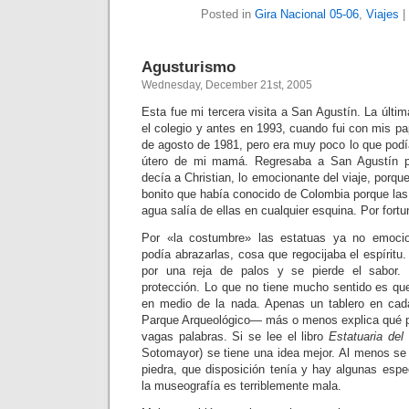
Posted in
Gira Nacional 05-06
,
Viajes
|
Agusturismo
Wednesday, December 21st, 2005
Esta fue mi tercera visita a San Agustín. La últ
el colegio y antes en 1993, cuando fui con mis p
de agosto de 1981, pero era muy poco lo que podí
útero de mi mamá. Regresaba a San Agustín p
decía a Christian, lo emocionante del viaje, porque
bonito que había conocido de Colombia porque las
agua salía de ellas en cualquier esquina. Por for
Por «la costumbre» las estatuas ya no emoci
podía abrazarlas, cosa que regocijaba el espíritu
por una reja de palos y se pierde el sabor.
protección. Lo que no tiene mucho sentido es que
en medio de la nada. Apenas un tablero en ca
Parque Arqueológico— más o menos explica qué 
vagas palabras. Si se lee el libro
Estatuaria de
Sotomayor) se tiene una idea mejor. Al menos se
piedra, que disposición tenía y hay algunas espe
la museografía es terriblemente mala.