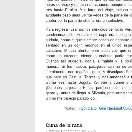
horas de viaje y faltaban otras cinco, aunque en s
tres hasta Pitalito. A lo largo del viaje, incluso
ayudante pasó unas veinte veces de la parte de lo
chofer por la parte de afuera: era un colectivo.
Para regresar usamos los servicios de Taxis Ver
cundinamarqués. Esta vez el capo era un tipo c
sudado, como el que siempre ponen de capataz en 
sentado en un cojín redondo en el único espa
colectivo. Miraba atentamente cada vez que e
como un cazador, viendo a cuántos podía con
Cuando así sucedía, cogía la maleta y la poní
manera. Si los nuevos pasajeros aún no se ac
literalmente, con regaños, gritos y disculpas. Par
bus paró en Castilla, Tolima, y nos amenazó a 
última vez hasta Bogotá! ¡Si van a comer o a
¡Después no jodan!» El bus paró después, por s
gente y, antes de llegar a Silvania, para arreglar e
último me pareció paradójico.
Posted in
Cotidiano
,
Gira Nacional 05-0
Cuna de la raza
Tuesday, December 13th, 2005