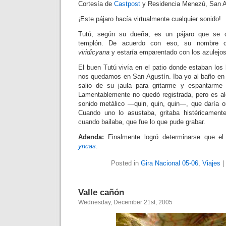
Cortesía de
Castpost
y Residencia Menezú, San A
¡Este pájaro hacía virtualmente cualquier sonido!
Tutú, según su dueña, es un pájaro que se 
templón. De acuerdo con eso, su nombre ci
viridicyana
y estaría emparentado con los azulejos
El buen Tutú vivía en el patio donde estaban los
nos quedamos en San Agustín. Iba yo al baño en 
salio de su jaula para gritarme y espantarme c
Lamentablemente no quedó registrada, pero es 
sonido metálico —quin, quin, quin—, que daría o
Cuando uno lo asustaba, gritaba histéricament
cuando bailaba, que fue lo que pude grabar.
Adenda:
Finalmente logró determinarse que e
yncas
.
Posted in
Gira Nacional 05-06
,
Viajes
|
Valle cañón
Wednesday, December 21st, 2005