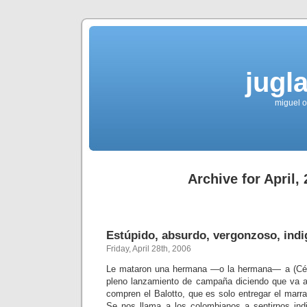
jugla
miguel ol
Archive for April,
Estúpido, absurdo, vergonzoso, indi
Friday, April 28th, 2006
Le mataron una hermana —o la hermana— a (Césa
pleno lanzamiento de campaña diciendo que va a
compren el Balotto, que es solo entregar el marran
Se nos llama a los colombianos a sentirnos ind