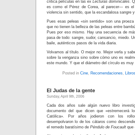
critica películas en las ex
Lecturas dominicales
. 
es como el Pérez de Corea, al parecer— es el 
violencia sin sentido, que la escandalosa sangre y
Pues esas peleas «sin sentido» son una proeza 
que no tienen la belleza de las peleas entre bam
Pues por eso mismo. Hay una secuencia de más
pasa de todo: sangre, sudor, cansancio, miedo. U
baile, auténticos pasos de la vida diaria.
Volvamos al título. O mejor no. Mejor verla y sabe
sobre la venganza sino sobre cómo uno es realme
este mundo. Y que el diámetro del círculo es muy
Posted in
Cine
,
Recomendaciones
,
Libro
El Judas de la gente
Sunday, April 9th, 2006
Cada dos años sale algún nuevo libro investi
documento del que dicen que «estremecerá los
Católica». Por años jodieron con los rol
desempolvaron lo de los cátaros como descendie
el remedo baratísimo de
Péndulo de Foucault
que