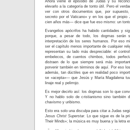
Ahora viene el episodio de Judas y su reconcil
elevarlo a la categoría de tonto útil. Pero el ver
ver con otros documentos que, por supuesto
secreto por el Vaticano» y en los que el prop
cien años más— dice que fue eso mismo: un tonto 
Evangelios apócrifos ha habido cantidades y si
porque, a pesar de todo, los dogmas serán si
interpretación de los seres humanos. Por eso 
ser el capítulo menos importante de cualquier rel
representan su lado más despreciable: el contro
embelecos, de cuentos chimbos, todos perfect
distraen de lo que siempre será más important
porvenir también en términos de aquí. Por eso lo
además, tan dúctiles que en realidad poco impo
se «acepta»— que Jesús y María Magdalena tuvi
linaje real y pelirrojo.
Es mejor decirlo así: los dogmas son lo que convie
Y no hablo solo de cristianismo sino también d
chavismo y uribismo.
Esto era solo una disculpa para citar a Judas segú
Jesus Christ Superstar
. Lo que sigue es de la p
Their Minds»; la música es muy buena y la letra e