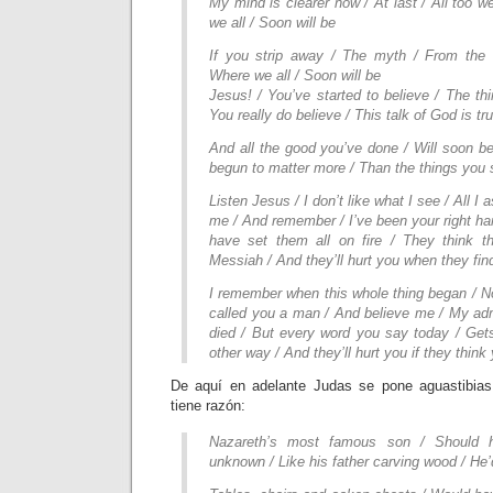
My mind is clearer now / At last / All too w
we all / Soon will be
If you strip away / The myth / From the 
Where we all / Soon will be
Jesus! / You’ve started to believe / The th
You really do believe / This talk of God is tr
And all the good you’ve done / Will soon b
begun to matter more / Than the things you 
Listen Jesus / I don’t like what I see / All I a
me / And remember / I’ve been your right ha
have set them all on fire / They think t
Messiah / And they’ll hurt you when they fin
I remember when this whole thing began / N
called you a man / And believe me / My adm
died / But every word you say today / Get
other way / And they’ll hurt you if they think 
De aquí en adelante Judas se pone aguastibias
tiene razón:
Nazareth’s most famous son / Should 
unknown / Like his father carving wood / H