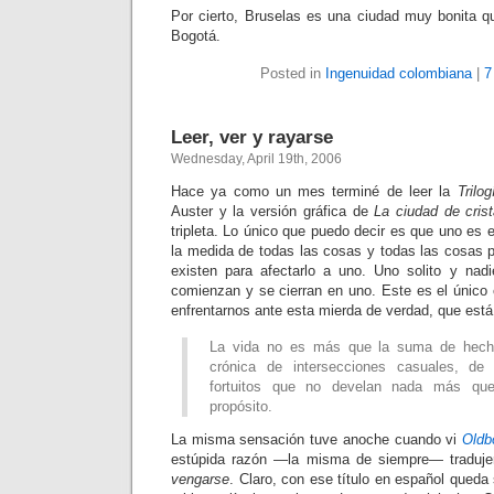
Por cierto, Bruselas es una ciudad muy bonita 
Bogotá.
Posted in
Ingenuidad colombiana
|
7
Leer, ver y rayarse
Wednesday, April 19th, 2006
Hace ya como un mes terminé de leer la
Trilo
Auster y la versión gráfica de
La ciudad de crist
tripleta. Lo único que puedo decir es que uno es 
la medida de todas las cosas y todas las cosas 
existen para afectarlo a uno. Uno solito y nad
comienzan y se cierran en uno. Este es el único
enfrentarnos ante esta mierda de verdad, que est
La vida no es más que la suma de hecho
crónica de intersecciones casuales, de
fortuitos que no develan nada más que
propósito.
La misma sensación tuve anoche cuando vi
Oldb
estúpida razón —la misma de siempre— tradu
vengarse
. Claro, con ese título en español queda 