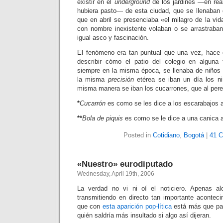
existir en el
underground
de los jardines —en real
hubiera pasto— de esta ciudad, que se llenaban
que en abril se presenciaba «el milagro de la vi
con nombre inexistente volaban o se arrastraba
igual asco y fascinación.
El fenómeno era tan puntual que una vez, hace 
describir cómo el patio del colegio en alguna 
siempre en la misma época, se llenaba de niños 
la misma
precisión
etérea se iban un día los ni
misma manera se iban los cucarrones, que al pere
*
Cucarrón
es como se les dice a los escarabajos a
**
Bola de piquis
es como se le dice a una canica a
Posted in
Cotidiano
,
Bogotá
|
41 
«Nuestro» eurodiputado
Wednesday, April 19th, 2006
La verdad no vi ni oí el noticiero. Apenas a
transmitiendo en directo tan importante aconteci
que con
esta aparición pop-lítica
está más que pa
quién saldría más insultado si algo así dijeran.