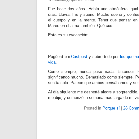
Fue hace dos años. Había una atmósfera igual 
días. Lluvía, frío y sueño. Mucho sueño y conf
el cuerpo y en la mente. Tener que pensar en
Mareo en el alma también. Qué cursi.
Esta es su evocación:
Págüerd bai
Castpost
y sobre todo por
los que h
vida
.
Como siempre, nunca pasó nada. Entonces l
significando mucho. Demasiado como siempre. 
sentía solo. Parece que ambos pensábamos y sen
Al día siguiente me desperté alegre y sorprendido.
me dijo, y comenzó la semana más larga de mi vi
Posted in
Porque sí
|
28 Comm