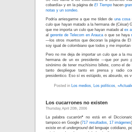
cobardía» y en la página de
El Tiempo
hacen
gran
notas y un sondeo
.
Podría arriesgarme a que me tilden de
una cosa
culo que hayan matado a la hermana de (César) 
que me importa un culo que hayan matado al
ex a
al
gerente de Telecom en Arauca
o que se haya
—los otros muertos que decoran la página de E
soy igual de colombiano que todos y me importan 
Pero no me deja de importar un culo que a la mue
hermana de un ex presidente —que por puro pr
sinónimo de tener muchísimo billete, como el d
tanto despliegue tanto en prensa y radio c
presidentico. Eso sí es estúpido, es absurdo, es 
Posted in
Los medios
,
Los políticos
,
«Actual
Los cucarrones no existen
Thursday, April 20th, 2006
La palabra cucarrón
*
no está en el Diccionari
tampoco en Google (
717 resultados
,
17 imágenes
existe en el
underground
del lenguaje cotidiano, p