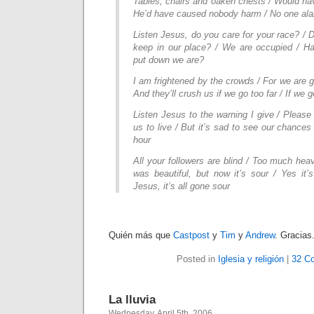
Tables, chairs and oaken chests / Would ha
He’d have caused nobody harm / No one al
Listen Jesus, do you care for your race? /
keep in our place? / We are occupied / H
put down we are?
I am frightened by the crowds / For we are g
And they’ll crush us if we go too far / If we g
Listen Jesus to the warning I give / Pleas
us to live / But it’s sad to see our chance
hour
All your followers are blind / Too much heav
was beautiful, but now it’s sour / Yes it’
Jesus, it’s all gone sour
Quién más que
Castpost
y
Tim
y
Andrew
. Gracias
Posted in
Iglesia y religión
|
32 C
La lluvia
Wednesday, April 5th, 2006