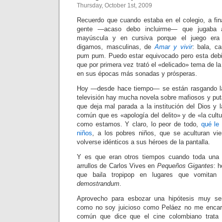
Thursday, October 1st, 2009
Recuerdo que cuando estaba en el colegio, a fin
gente —acaso debo incluirme— que jugab
mayúscula y en cursiva porque el juego era 
digamos, masculinas, de
Amar y vivir
: bala, ca
pum pum. Puedo estar equivocado pero esta debió
que por primera vez trató el «delicado» tema de l
en sus épocas más sonadas y prósperas.
Hoy —desde hace tiempo— se están rasgando la
televisión hay mucha novela sobre mafiosos y put
que deja mal parada a la institución del Dios y 
común que es «apología del delito» y de «la cultu
como estamos. Y claro, lo peor de todo,
qué le 
niños
, a los pobres niños, que se aculturan vi
volverse idénticos a sus héroes de la pantalla.
Y es que eran otros tiempos cuando toda una 
arrullos de Carlos Vives en
Pequeños Gigantes
: 
que baila tropipop en lugares que vomitan
demostrandum
.
Aprovecho para esbozar una hipótesis muy sen
como no soy juicioso como Peláez no me encar
común que dice que el cine colombiano trata