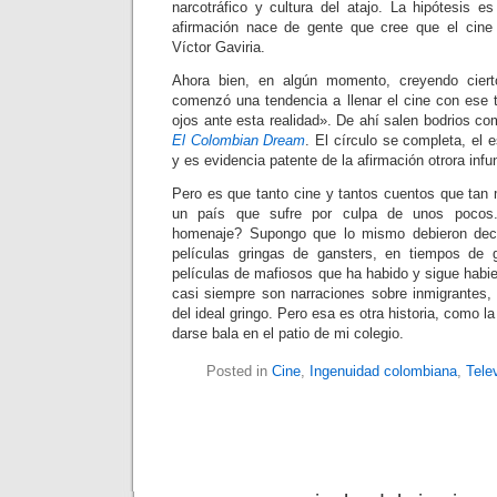
narcotráfico y cultura del atajo. La hipótesis e
afirmación nace de gente que cree que el cine
Víctor Gaviria.
Ahora bien, en algún momento, creyendo ciert
comenzó una tendencia a llenar el cine con ese 
ojos ante esta realidad». De ahí salen bodrios c
El Colombian Dream
. El círculo se completa, el 
y es evidencia patente de la afirmación otrora inf
Pero es que tanto cine y tantos cuentos que tan 
un país que sufre por culpa de unos pocos
homenaje? Supongo que lo mismo debieron dec
películas gringas de gansters, en tiempos de 
películas de mafiosos que ha habido y sigue habi
casi siempre son narraciones sobre inmigrantes, 
del ideal gringo. Pero esa es otra historia, como l
darse bala en el patio de mi colegio.
Posted in
Cine
,
Ingenuidad colombiana
,
Tele