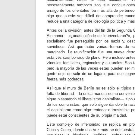
necesariamente tampoco son sus conclusiones
arraigo de los orientales iba más allá de pertene
algo que puede ser difícil de comprender cuand
reduce a una categoría de ideología política y más 
Antes de la división, antes del fin de la Segunda 
Alemania ―«¿acaso dónde se lo inventaron?», p
socialismo fue perseguido por los nazis y, des
soviéticos. Así que hubo varias formas de se
marginado. La reunificación fue una nueva derr
esta vez casi borrado de plano. Pero incluso antes
vínculos familiares, regionales y culturales. Son to
pero la mayoría de las veces estas pueden ser mo
gente deje de salir de un lugar o para que regre
fuerza más poderosa.
Así que el muro de Berlín no es sólo el típico s
falta de libertad ―la única manera como conveni
sigue plasmando el liberalismo capitalista― sino d
de los comunistas, que solo sigue dándole la raz
el capitalismo como algo tentador e irresistible p
puede estar conscientes de su propia maldad.
Este complejo de inferioridad se replica en pr
Cuba y Corea, donde una vez más se demuestra 