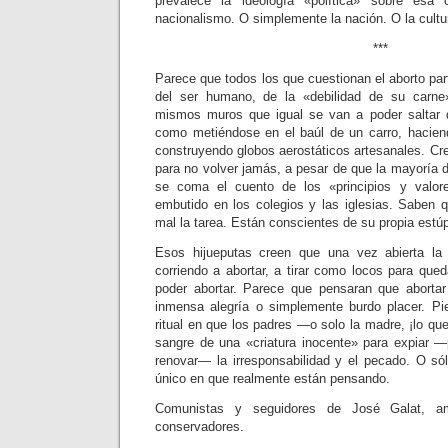
prevalece la ideología «política» sobre esa 
nacionalismo. O simplemente la nación. O la cultu
***
Parece que todos los que cuestionan el aborto par
del ser humano, de la «debilidad de su carne»
mismos muros que igual se van a poder saltar 
como metiéndose en el baúl de un carro, hacien
construyendo globos aerostáticos artesanales. Cre
para no volver jamás, a pesar de que la mayoría de
se coma el cuento de los «principios y valor
embutido en los colegios y las iglesias. Saben 
mal la tarea. Están conscientes de su propia estú
Esos hijueputas creen que una vez abierta la 
corriendo a abortar, a tirar como locos para q
poder abortar. Parece que pensaran que aborta
inmensa alegría o simplemente burdo placer. Pi
ritual en que los padres ―o solo la madre, ¡lo q
sangre de una «criatura inocente» para expiar ―
renovar― la irresponsabilidad y el pecado. O só
único en que realmente están pensando.
Comunistas y seguidores de José Galat, am
conservadores.