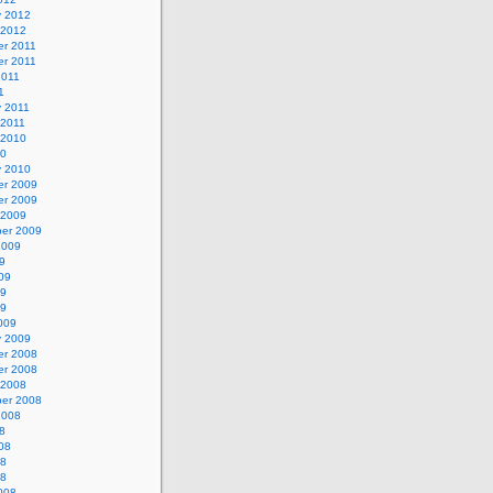
y 2012
 2012
r 2011
r 2011
2011
1
y 2011
 2011
 2010
10
y 2010
r 2009
r 2009
 2009
er 2009
2009
9
09
09
09
009
y 2009
r 2008
r 2008
 2008
er 2008
2008
8
08
08
08
008