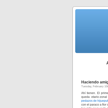
Haciendo ami
Tuesday, February 10t
Ahí tienen. El prim
queda etario-zona
pedazos de hijuepu
con el paraco a flor