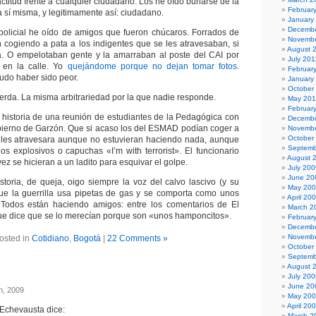
 actitud frente a cualquier ciudadano. Los he oído burlarse de la
Februar
 sí misma, y legitimamente así: ciudadano.
January
Decembe
policial he oído de amigos que fueron chúcaros. Forrados de
Novembe
 cogiendo a pata a los indigentes que se les atravesaban, si
August 
a. O empelotaban gente y la amarraban al poste del CAI por
July 201
 en la calle. Yo
quejándome porque no dejan tomar fotos
.
Februar
do haber sido peor.
January
October
erda. La misma arbitrariedad por la que nadie responde.
May 20
Februar
historia de una reunión de estudiantes de la Pedagógica con
Decembe
bierno de Garzón. Que si acaso los del ESMAD podían coger a
Novembe
October
e les atravesara aunque no estuvieran haciendo nada, aunque
Septemb
los explosivos o capuchas «I’m with terrorist». El funcionario
August 
vez se hicieran a un ladito para esquivar el golpe.
July 200
June 20
istoria, de queja, oigo siempre la voz del calvo lascivo (y su
May 20
que la guerrilla usa pipetas de gas y se comporta como unos
April 20
. Todos están haciendo amigos: entre los comentarios de El
March 2
que dice que se lo merecían porque son «unos hamponcitos».
Februar
Decembe
Novembe
osted in
Cotidiano
,
Bogotá
|
22 Comments »
October
Septemb
August 
July 200
June 20
h, 2009
May 20
April 20
 Echevausta dice:
March 2