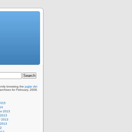
ently browsing the
juglar del
rchives for February, 2009.
2015
14
r 2013
 2013
y 2013
 2013
12
012