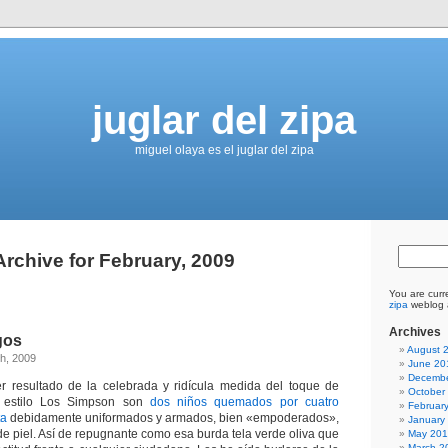
juglar del zipa
miguel olaya es el juglar del zipa
Archive for February, 2009
You are curr
zipa
weblog a
Archives
gos
August 
h, 2009
June 20
Decembe
er resultado de la celebrada y ridícula medida del toque de
October
l estilo Los Simpson son
dos niños quemados por cuatro
Februar
ta
debidamente uniformados y armados, bien «empoderados»,
January
 de piel. Así de repugnante como esa burda tela verde oliva que
May 20
March 2