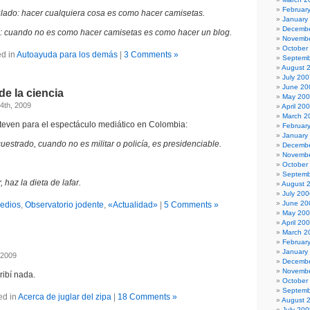
Februar
ulado: hacer cualquiera cosa es como hacer camisetas.
January
Decembe
 cuando no es como hacer camisetas es como hacer un blog.
Novembe
October
d in
Autoayuda para los demás
|
3 Comments »
Septemb
August 
July 200
June 20
de la ciencia
May 20
4th, 2009
April 20
March 2
even para el espectáculo mediático en Colombia:
Februar
January
uestrado, cuando no es militar o policía, es presidenciable.
Decembe
Novembe
October
Septemb
 haz la dieta de lafar.
August 
July 200
June 20
edios
,
Observatorio jodente
,
«Actualidad»
|
5 Comments »
May 20
April 20
March 2
Februar
January
 2009
Decembe
Novembe
ribí nada.
October
Septemb
ed in
Acerca de juglar del zipa
|
18 Comments »
August 
July 200