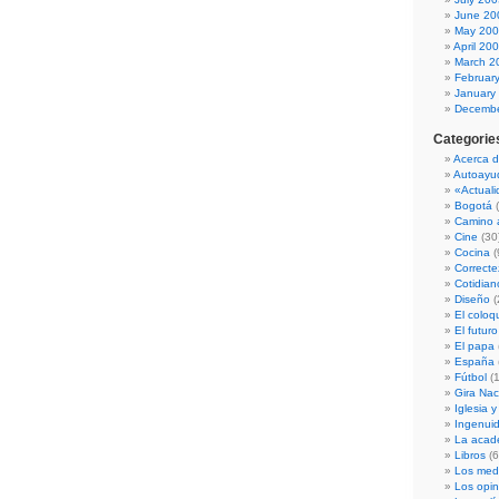
June 20
May 20
April 20
March 2
Februar
January
Decembe
Categorie
Acerca d
Autoayu
«Actual
Bogotá
(
Camino a
Cine
(30
Cocina
(
Correcte
Cotidian
Diseño
(
El coloq
El futuro
El papa
España
Fútbol
(1
Gira Nac
Iglesia y
Ingenui
La acad
Libros
(6
Los med
Los opi