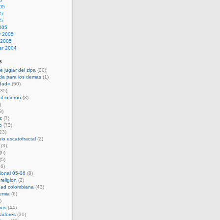
05
05
05
005
y 2005
 2005
r 2004
s
e juglar del zipa
(20)
da para los demás
(1)
idad»
(50)
35)
l infierno
(3)
)
9)
z
(7)
o
(73)
23)
uio escatofractal
(2)
(3)
(6)
(5)
6)
ional 05-06
(8)
 religión
(2)
dad colombiana
(43)
emia
(6)
)
ios
(44)
nadores
(30)