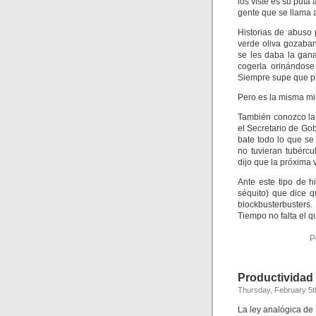
los viste es su puta
gente que se llama a
Historias de abuso 
verde oliva gozaban
se les daba la gan
cogerla orinándose
Siempre supe que pu
Pero es la misma mi
También conozco la 
el Secretario de Go
bate todo lo que s
no tuvieran tubércu
dijo que la próxima 
Ante este tipo de h
séquito) que dice 
blockbusterbusters
Tiempo no falta el 
P
Productividad
Thursday, February 5t
La ley analógica de