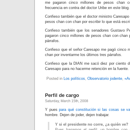
me pagaron cinco millones de pesos chan co
frecuencia en contra del doctor Uribe en este blog.
Confieso también que el doctor ministro Caresapo
pesos chan con chan por escribir lo que está escrit
Confieso también que los senadores Gustavo P
pagaron cinco millones de pesos chan con chan po
párrafos.
Confieso que el señor Caresapo me pagó cinco m
chan por inventarme los últimos tres párrafos.
Confieso que la DIAN me sacó diez por ciento d
Caresapo para no hacerme retención en la fuente.
Posted in
Los políticos
,
Observatorio jodente
,
«Ac
Perfil de cargo
Saturday, March 15th, 2008
Y pues
para qué constitución si las cosas se v
hombre. Dejen de joder, dejen trabajar.
Y si el presidente no corre, ¿a quién ve?
Pues hagamos el perfil: un hombre con 