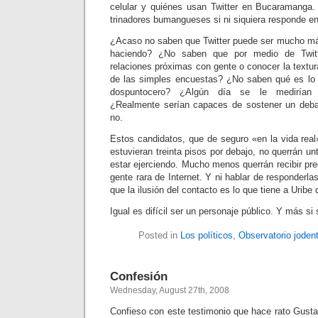
celular y quiénes usan Twitter en Bucaramanga.
trinadores bumangueses si ni siquiera responde en
¿Acaso no saben que Twitter puede ser mucho má
haciendo? ¿No saben que por medio de Twitt
relaciones próximas con gente o conocer la textur
de las simples encuestas? ¿No saben qué es lo 
dospuntocero? ¿Algún día se le medirían 
¿Realmente serían capaces de sostener un debat
no.
Estos candidatos, que de seguro «en la vida real
estuvieran treinta pisos por debajo, no querrán un
estar ejerciendo. Mucho menos querrán recibir pre
gente rara de Internet. Y ni hablar de responderla
que la ilusión del contacto es lo que tiene a Uribe
Igual es difícil ser un personaje público. Y más si 
Posted in
Los políticos
,
Observatorio joden
Confesión
Wednesday, August 27th, 2008
Confieso con este testimonio que hace rato Gust