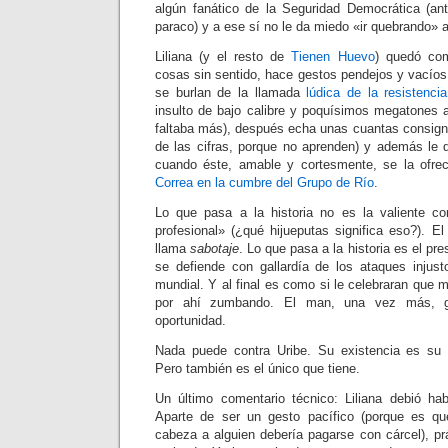
algún fanático de la Seguridad Democrática (a
paraco) y a ese sí no le da miedo «ir quebrando» a
Liliana (y el resto de
Tienen Huevo
) quedó co
cosas sin sentido, hace gestos pendejos y vacíos 
se burlan de la llamada
lúdica de la resistencia
insulto de bajo calibre y poquísimos megatones a
faltaba más), después echa unas cuantas consigna
de las cifras, porque no aprenden) y además le q
cuando éste, amable y cortesmente, se la ofr
Correa en la cumbre del Grupo de Río
.
Lo que pasa a la historia no es la valiente co
profesional» (¿qué hijueputas significa eso?). E
llama
sabotaje
. Lo que pasa a la historia es el p
se defiende con gallardía de los ataques injust
mundial. Y al final es como si le celebraran que
por ahí zumbando. El man, una vez más, ga
oportunidad.
Nada puede contra Uribe. Su existencia es su
Pero también es el único que tiene.
Un último comentario técnico: Liliana debió ha
Aparte de ser un gesto pacífico (porque es q
cabeza a alguien debería pagarse con cárcel), p