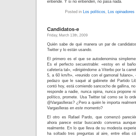
entiende. Y si no entienden, no pasa nada.
Posted in
Los políticos
,
Los opinadores
Candidatos-e
Friday, March 13th, 2009
Quién sabe de qué manera un par de candidatos
Twitter y lo están usando.
El primero es el que se autodenomina simplem
Es el perfecto secuestrable: «estoy en el bañ
cafetería tal», «dirigiéndome a Viterbo por la carre
5, a 60 km/h», «reunido con el gamonal fulano», 
pedazo que le saqué al gabinete del Partido Li
contó hoy, está comiendo sancocho de gallina, no
responde a nadie, nunca opina, nunca propone n
político, promete. Usa Twitter tal como se lo or
@Vargaslleras? ¿Pero a quién le importa realmen
Vargaslleras en
este momento
?
El otro es Rafael Pardo, que comenzó parecié
ahora parece estar buscando conversa aunqu
realmente. En lo que lleva de su modesta experi
ha soltado tres preguntas al aire, entre ellas 