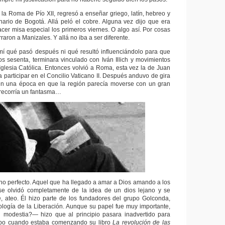
 la Roma de Pío XII, regresó a enseñar griego, latín, hebreo y
inario de Bogotá. Allá peló el cobre. Alguna vez dijo que era
acer misa especial los primeros viernes. O algo así. Por cosas
raron a Manizales. Y allá no iba a ser diferente.
mí qué pasó después ni qué resultó influenciándolo para que
los sesenta, terminara vinculado con Iván Illich y movimientos
Iglesia Católica. Entonces volvió a Roma, esta vez la de Juan
ra participar en el Concilio Vaticano II. Después anduvo de gira
en una época en que la región parecía moverse con un gran
 recorría un fantasma…
iano perfecto. Aquel que ha llegado a amar a Dios amando a los
e olvidó completamente de la idea de un dios lejano y se
e, ateo. Él hizo parte de los fundadores del grupo Golconda,
ología de la Liberación. Aunque su papel fue muy importante,
u modestia?— hizo que al principio pasara inadvertido para
epo cuando estaba comenzando su libro
La revolución de las