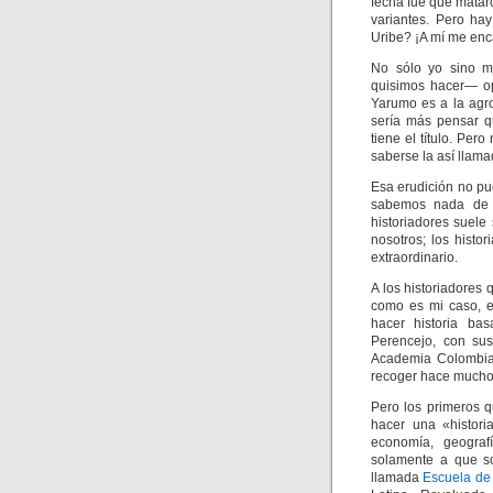
fecha fue que mata
variantes. Pero ha
Uribe? ¡A mí me enc
No sólo yo sino 
quisimos hacer— op
Yarumo es a la agro
sería más pensar q
tiene el título. Per
saberse la así llama
Esa erudición no pu
sabemos nada de 
historiadores suele
nosotros; los hist
extraordinario.
A los historiadores
como es mi caso, e
hacer historia ba
Perencejo, con sus
Academia Colombian
recoger hace mucho 
Pero los primeros 
hacer una «historia
economía, geograf
solamente a que so
llamada
Escuela d