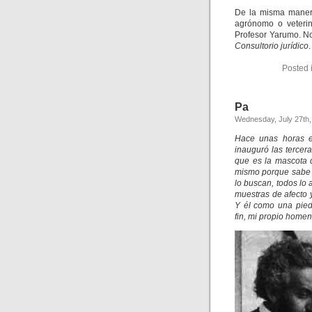
De la misma manera
agrónomo o veterin
Profesor Yarumo. N
Consultorio jurídico
.
Posted 
Pa
Wednesday, July 27th,
Hace unas horas el
inauguró las tercer
que es la mascota 
mismo porque sabe q
lo buscan, todos lo 
muestras de afecto y
Y él como una pied
fin, mi propio homen