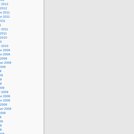
y 2012
 2012
r 2011
r 2011
2011
1
y 2011
 2011
 2010
10
y 2010
r 2009
r 2009
 2009
er 2009
2009
9
09
09
09
009
y 2009
r 2008
r 2008
 2008
er 2008
2008
8
08
08
08
008