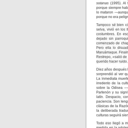
sotanas
(1995). Al 
porque siempre habl
lo mataron —aunque
porque no era pelig
Tampoco sé bien có
selva, vivió en los 
costumbres. En eso
dejado sin parroqu
comenzado de chape
Pero ella lo disua
Maruámaque. Finalm
Restrepo, «salió de 
querido hacer ruido.
Diez años después l
sorprendió al ver q
La inmediata muerte
irredento de la cul
sobre la Odisea —q
Partenón y su signi
latín. Despacio, c
paciencia. Son leng
clásicas de la Razó
la deliberada tradu
culturas seguirá si
Todo eso llegó a m
medida en la adole