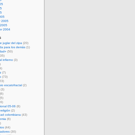
05
05
05
005
y 2005
 2005
r 2004
s
e juglar del zipa
(20)
da para los demás
(1)
idad»
(50)
35)
l infierno
(3)
)
9)
z
(7)
o
(73)
23)
uio escatofractal
(2)
(3)
(6)
(5)
6)
ional 05-06
(8)
 religión
(2)
dad colombiana
(43)
emia
(6)
)
ios
(44)
nadores
(30)