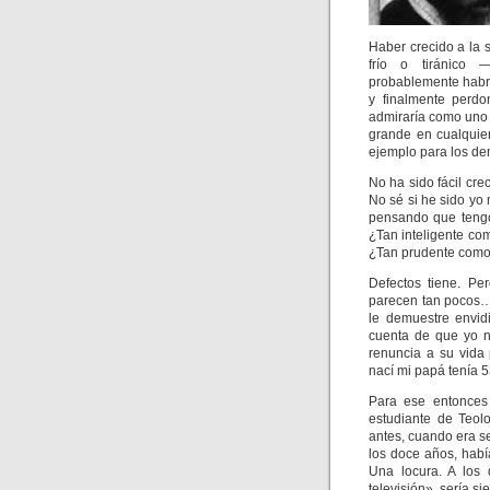
Haber crecido a la 
frío o tiránico 
probablemente habrí
y finalmente perdo
admiraría como uno 
grande en cualquie
ejemplo para los de
No ha sido fácil cr
No sé si he sido yo
pensando que teng
¿Tan inteligente co
¿Tan prudente como
Defectos tiene. Pe
parecen tan pocos…
le demuestre envi
cuenta de que yo n
renuncia a su vida
nací mi papá tenía 
Para ese entonces
estudiante de Teol
antes, cuando era s
los doce años, habí
Una locura. A los 
televisión», sería s