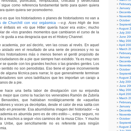
 renovada, purificada, remplazada, criticada y desechada
Februar
í sigue como referencia fundamental tanto para quien quiera
January
ara quien quiera ser posmoderno.
Decembe
Novembe
 es que los historiadores o planes de historiadores no van a
October
os de Churchill con voz orgásmica
—
v
.
g
.
Aces High
de Iron
Septemb
 énfasis en «lo que Hitler quería hacer era
esto
»; mucho
August 
ar de «los grandes momentos que cambiaron el curso de la
July 200
o le gusta a esa desgracia que es el History Channel.
June 20
May 20
e academia, por así decirlo, ven las cosas al revés. En aquel
April 20
March 2
o aislado ven el resultado de una serie de procesos y no su
Februar
 los historiadores más o menos tienen el gentil propósito de
January
 ciudadanos de a pie que siempre han existido. Ya es muy raro
Decembe
or se quede con los grandes hechos o las grandes gentes. Los
Novembe
e sentido no son periodistas. Eso tiene el grave inconveniente
October
 de alguna técnica para narrar, lo que generalmente terminan
Septemb
toriadores son unos ladrillazos que les importan un carajo a
August 
July 200
anos de a pie.
June 20
May 20
e hace una bella labor de divulgación con su enjundia
April 20
ejos mejor que como la hacían los venerables Ramón de Zubiría
March 2
 Benavides, que hablaban nostálgicamente de «aquellas
Februar
tones y voces ya decrépitas, desde el calor de esa salita con
January
ado en presente
. Esa aburridísima imagen del historiador —la
Decembe
academia es aburrida pero es de otro estilo—, estoy seguro, no
Novembe
ado a muchos a seguir «los caminos de la musa Clío». Y mucho
October
Septemb
 Uribe, que sencillamente no es referente para ningún
August 
emia.
July 200