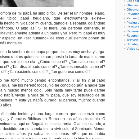
Los polí
Obituari
Observat
sombra de mi papá ha sido difícil. De ser él un hombre lejano,
Payada
—el típico papá freudiano, que efectivamente existe—
Pensar
(
Pissing 
a hecho mi vida por mi cuenta, dándole la espalda, odiándolo
Porque s
nándolo. O algo así. Si él fuera una persona corriente, lo
Recome
inevitablemente admira a un padre y ya. Pero mi papá es muy
Recupera
r aspecto, un «ser humano» de esos que siempre ponen de
Televisi
más mortales.
Uncateg
Viajes
(1
ecer a la sombra de mi papá porque esta es muy ancha y larga.
 mismo u otros quienes me han puesto la tarea de martirizarme
o que ser «como él». ¿Cómo como él? ¿Tan sabio como él?
mo él? ¿Tan disciplinado como él? ¿Tan responsable como él?
 él? ¿Tan paciente como él? ¿Tan generoso como él?
ro me tomó mucho tiempo encontrarlos. Y al fin y al cabo
 Igual me los heredó todos. No he conocido aún a nadie que
dia y mucho menos odio. Sólo hasta muy tarde pude darme
o había vivido la vida de mi papá, que soy resultado de su
 pasada. Y esta ya había durado, al parecer, mucho: cuando
53 años.
 él había tenido ya una larga carrera que comenzó como
ogía y Ciencias Bíblicas en Roma en los años cincuenta. O
eminarista aquí en Bogotá, en los cuarenta. O antes, cuando, a
a decidido por su cuenta irse a vivir solo al Seminario Menor.
diecisiete años ya sabía siete idiomas. «Es que no había
iempre mi justificación para no haberle seguido bien los pasos.