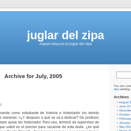
juglar del zipa
miguel olaya es el juglar del zipa
Archive for July, 2005
You are curr
zipa
weblog a
Archives
August 
5
June 20
Decembe
senta como estudiante de historia o
historiador
los demás
October
as maneras: «¿Y después a qué se va a dedicar? De profesor,
Februar
mpre quise ser historiador. Pero vea, terminé de supervisor de
January
 que usted es el preciso para sacarme de esta duda: ¿en qué
May 20
March 2