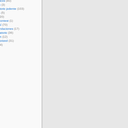
ticos
(40)
o
(3)
orio jodente
(103)
s
(5)
20)
contest
(1)
í
(70)
ndaciones
(17)
torio
(36)
ón
(12)
orized
(31)
4)