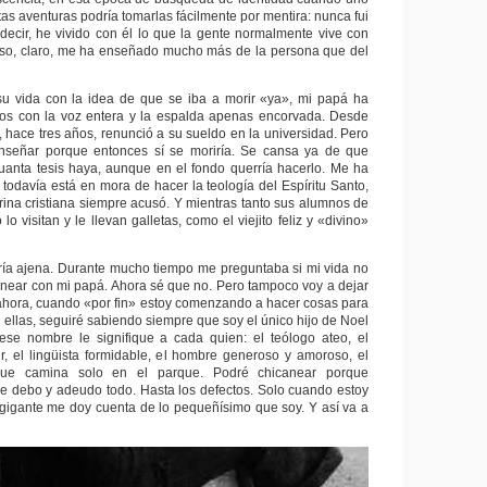
ntas aventuras podría tomarlas fácilmente por mentira: nunca fui
s decir, he vivido con él lo que la gente normalmente vive con
eso, claro, me ha enseñado mucho más de la persona que del
u vida con la idea de que se iba a morir «ya», mi papá ha
ños con la voz entera y la espalda apenas encorvada. Desde
hace tres años, renunció a su sueldo en la universidad. Pero
señar porque entonces sí se moriría. Se cansa ya de que
cuanta tesis haya, aunque en el fondo querría hacerlo. Me ha
todavía está en mora de hacer la teología del Espíritu Santo,
trina cristiana siempre acusó. Y mientras tanto sus alumnos de
o visitan y le llevan galletas, como el viejito feliz y «divino»
ría ajena. Durante mucho tiempo me preguntaba si mi vida no
anear con mi papá. Ahora sé que no. Pero tampoco voy a dejar
 ahora, cuando «por fin» estoy comenzando a hacer cosas para
 ellas, seguiré sabiendo siempre que soy el único hijo de Noel
ese nombre le signifique a cada quien: el teólogo ateo, el
, el lingüista formidable, el hombre generoso y amoroso, el
que camina solo en el parque. Podré chicanear porque
le debo y adeudo todo. Hasta los defectos. Solo cuando estoy
gigante me doy cuenta de lo pequeñísimo que soy. Y así va a