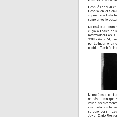
Después de vivir en
filosofía en el Sem
superchería lo de h
semejantes lo dester
No está claro para 
él, ya a finales de 
reformadores en la 
XXIII y Paulo VI, pa
por Latinoamérica 
espíritu. También la
Mi papá es el crist
demás. Tanto que s
volvió, técnicament
vinculado con la Te
su bajo perfil —¿s
Javier Darío Restr