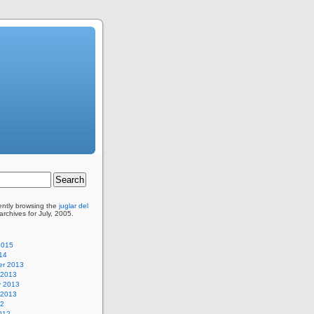
ently browsing the
juglar del
rchives for July, 2005.
2015
14
r 2013
 2013
y 2013
 2013
12
012