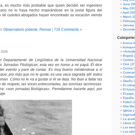
June 20
, es mucho más probable que quien decidió ser ingeniero
May 20
ario no lo haya hecho inspirándose en la jovial figura del
April 20
o sé cuántos abogados hayan encontrado su vocación viendo
March 2
Februar
January
in
Observatorio jodente
,
Pensar
|
716 Comments »
Decembe
Categorie
Acerca d
Autoayu
 2005
«Actual
Bogotá
(
 Departamento de Lingüística de la Universidad Nacional
Camino a
Cine
(30
as Jornadas Filológicas, esta vez en honor a mi papá. Él dice
Cocina
(
del evento y pare de contar. Es muy bueno mintiéndose a sí
Correcte
ue, por más que no le guste, es una vaca sagrada allí: todos
Cotidian
aman. Cómo no le va a gustar si él se deja. No iban a faltar las
Diseño
(
 de respeto, las voces entrecortadas, las sonrisas lacrimosas.
El coloq
ra: «son jornadas
filológicas
». Permítanme hacerle aquí, por
El futuro
aje.
El papa
España
Fútbol
(1
Gira Nac
Iglesia y
Ingenui
La acad
Libros
(6
Los med
Los opi