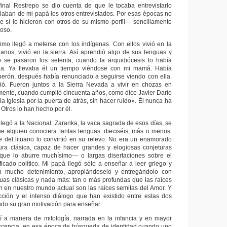
final Restrepo se dio cuenta de que le tocaba entrevistarlo
aban de mi papá los otros entrevistados. Por esas épocas no
 sí lo hicieron con otros de su mismo perfil— sencillamente
roso.
mo llegó a meterse con los indígenas. Con ellos vivió en la
llanos, vivió en la sierra. Así aprendió algo de sus lenguas y
 se pasaron los setenta, cuando la arquidiócesis lo había
ia. Ya llevaba él un tiempo viéndose con mi mamá. Había
rón, después había renunciado a seguirse viendo con ella.
dió. Fueron juntos a la Sierra Nevada a vivir en chozas en
ente, cuando cumplió cincuenta años, como dice Javier Darío
la Iglesia por la puerta de atrás, sin hacer ruido». Él nunca ha
 Otros lo han hecho por él.
legó a la Nacional. Zaranka, la vaca sagrada de esos días, se
ue alguien conociera tantas lenguas: dieciséis, más o menos.
 del lituano lo convirtió en su relevo. No era un enamorado
tura clásica, capaz de hacer grandes y elogiosas conjeturas
ue lo aburre muchísimo— o largas disertaciones sobre el
ficado político. Mi papá llegó sólo a enseñar a leer griego y
on mucho detenimiento, apropiándoselo y entregándolo con
uas clásicas y nada más: tan o más profundas que las raíces
n en nuestro mundo actual son las raíces semitas del Amor. Y
cción y el intenso diálogo que han existido entre estas dos
endo su gran motivación para enseñar.
í a manera de mitología, narrada en la infancia y en mayor
scencia, en esa época de búsqueda de identidad cuando uno