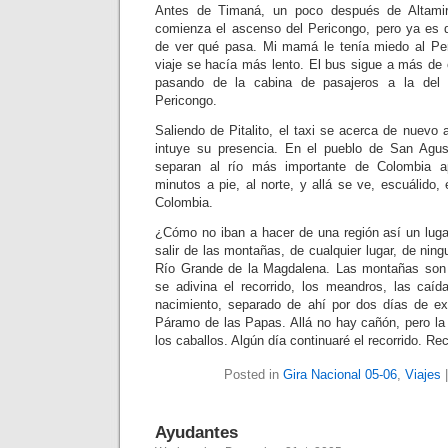
Antes de Timaná, un poco después de Altamir
comienza el ascenso del Pericongo, pero ya es
de ver qué pasa. Mi mamá le tenía miedo al Per
viaje se hacía más lento. El bus sigue a más de 
pasando de la cabina de pasajeros a la del 
Pericongo.
Saliendo de Pitalito, el taxi se acerca de nuevo a
intuye su presencia. En el pueblo de San Agust
separan al río más importante de Colombia a
minutos a pie, al norte, y allá se ve, escuálido, 
Colombia.
¿Cómo no iban a hacer de una región así un lug
salir de las montañas, de cualquier lugar, de ning
Río Grande de la Magdalena. Las montañas son 
se adivina el recorrido, los meandros, las caíd
nacimiento, separado de ahí por dos días de ex
Páramo de las Papas. Allá no hay cañón, pero la 
los caballos. Algún día continuaré el recorrido. Re
Posted in
Gira Nacional 05-06
,
Viajes
Ayudantes