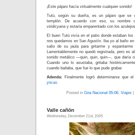
¡Este pájaro hacía virtualmente cualquier sonido!
Tutú, según su dueña, es un pájaro que se 
templón. De acuerdo con eso, su nombre ci
viridicyana
y estaría emparentado con los azulejos
El buen Tutú vivía en el patio donde estaban los
nos quedamos en San Agustín. Iba yo al baño en 
salio de su jaula para gritarme y espantarme c
Lamentablemente no quedó registrada, pero es 
sonido metálico —quin, quin, quin—, que daría o
Cuando uno lo asustaba, gritaba histéricament
cuando bailaba, que fue lo que pude grabar.
Adenda:
Finalmente logró determinarse que e
yncas
.
Posted in
Gira Nacional 05-06
,
Viajes
|
Valle cañón
Wednesday, December 21st, 2005