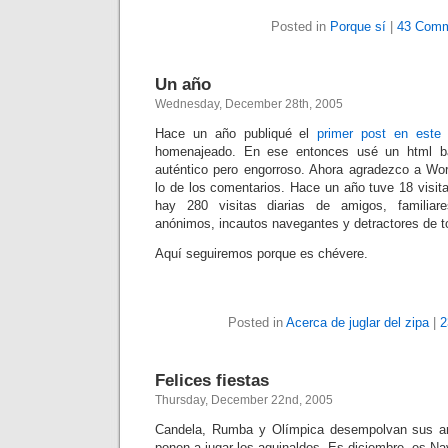
Posted in
Porque sí
|
43 Comm
Un año
Wednesday, December 28th, 2005
Hace un año publiqué el
primer post en este 
homenajeado. En ese entonces usé un html ba
auténtico pero engorroso. Ahora agradezco a Wo
lo de los comentarios. Hace un año tuve 18 visit
hay 280 visitas diarias de amigos, familiare
anónimos, incautos navegantes y detractores de t
Aquí seguiremos porque es chévere.
Posted in
Acerca de juglar del zipa
|
2
Felices fiestas
Thursday, December 22nd, 2005
Candela, Rumba y Olímpica desempolvan sus ar
ponen a jugar los aguinaldos. Es diciembre, es N