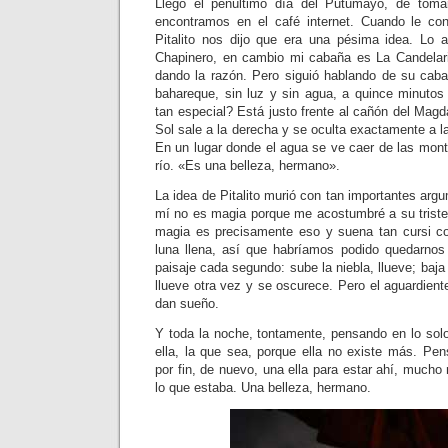
Llegó el penúltimo día del Putumayo, de toma
encontramos en el café internet. Cuando le c
Pitalito nos dijo que era una pésima idea. Lo a
Chapinero, en cambio mi cabaña es La Candela
dando la razón. Pero siguió hablando de su cab
bahareque, sin luz y sin agua, a quince minutos
tan especial? Está justo frente al cañón del Magd
Sol sale a la derecha y se oculta exactamente a la
En un lugar donde el agua se ve caer de las mont
río. «Es una belleza, hermano».
La idea de Pitalito murió con tan importantes arg
mí no es magia porque me acostumbré a su triste 
magia es precisamente eso y suena tan cursi co
luna llena, así que habríamos podido quedarno
paisaje cada segundo: sube la niebla, llueve; baja 
llueve otra vez y se oscurece. Pero el aguardie
dan sueño.
Y toda la noche, tontamente, pensando en lo sol
ella, la que sea, porque ella no existe más. Pe
por fin, de nuevo, una ella para estar ahí, much
lo que estaba. Una belleza, hermano.