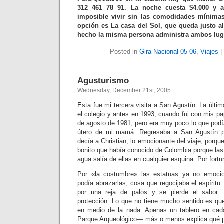
312 461 78 91. La noche cuesta $4.000 y
imposible vivir sin las comodidades mínim
opción es La casa del Sol, que queda justo a
hecho la misma persona administra ambos lug
Posted in
Gira Nacional 05-06
,
Viajes
|
Agusturismo
Wednesday, December 21st, 2005
Esta fue mi tercera visita a San Agustín. La últ
el colegio y antes en 1993, cuando fui con mis p
de agosto de 1981, pero era muy poco lo que podí
útero de mi mamá. Regresaba a San Agustín p
decía a Christian, lo emocionante del viaje, porque
bonito que había conocido de Colombia porque las
agua salía de ellas en cualquier esquina. Por for
Por «la costumbre» las estatuas ya no emoci
podía abrazarlas, cosa que regocijaba el espíritu
por una reja de palos y se pierde el sabor.
protección. Lo que no tiene mucho sentido es que
en medio de la nada. Apenas un tablero en ca
Parque Arqueológico— más o menos explica qué 