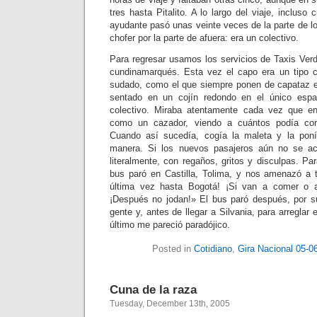
tres hasta Pitalito. A lo largo del viaje, incluso
ayudante pasó unas veinte veces de la parte de lo
chofer por la parte de afuera: era un colectivo.
Para regresar usamos los servicios de Taxis Ver
cundinamarqués. Esta vez el capo era un tipo c
sudado, como el que siempre ponen de capataz en 
sentado en un cojín redondo en el único espa
colectivo. Miraba atentamente cada vez que e
como un cazador, viendo a cuántos podía con
Cuando así sucedía, cogía la maleta y la poní
manera. Si los nuevos pasajeros aún no se ac
literalmente, con regaños, gritos y disculpas. Par
bus paró en Castilla, Tolima, y nos amenazó a 
última vez hasta Bogotá! ¡Si van a comer o a
¡Después no jodan!» El bus paró después, por s
gente y, antes de llegar a Silvania, para arreglar e
último me pareció paradójico.
Posted in
Cotidiano
,
Gira Nacional 05-0
Cuna de la raza
Tuesday, December 13th, 2005