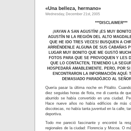
«Una belleza, hermano»
Wednesday, December 21st, 2005
***DISCLAIMER***
¡VAYAN A SAN AGUSTÍN! ¡ES MUY BONITO
AGUSTÍN NI LA REGIÓN DEL ALTO MAGDAL
QUE HE IDO TRES VECES! BUSQUEN A CH
ARRIÉNDENLE ALGUNA DE SUS CABAÑAS 
LUGAR MUY BONITO QUE ME GUSTÓ MUCH
FOTOS PARA QUE SE PROVOQUEN Y LES 
QUE LO CONTACTEN, TENIENDO LA SEGUR
HOSPEDARÁ AMABLEMENTE. PERO, POR SI 
ENCONTRARON LA INFORMACIÓN AQUÍ: T
DEMASIADO PARADÓJICO AL SEÑO
Quería pasar la última noche en Pitalito. Cuando
diez seguidas horas de flota, me di cuenta de qu
aburrido se había convertido en una ciudad. Pe
Hace nueve años no había edificios de más d
discotecas, no había tanta juventud en la calle, ta
deportiva.
Todo me pareció fascinante y encontré la res
regionales de la ciudad: Florencia y Mocoa. O 