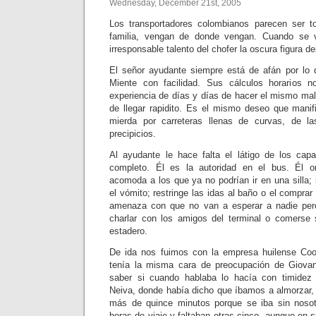
Wednesday, December 21st, 2005
Los transportadores colombianos parecen ser 
familia, vengan de donde vengan. Cuando se v
irresponsable talento del chofer la oscura figura d
El señor ayudante siempre está de afán por lo 
Miente con facilidad. Sus cálculos horarios 
experiencia de días y días de hacer el mismo mal
de llegar rapidito. Es el mismo deseo que manifi
mierda por carreteras llenas de curvas, de l
precipicios.
Al ayudante le hace falta el látigo de los cap
completo. Él es la autoridad en el bus. Él 
acomoda a los que ya no podrían ir en una silla;
el vómito; restringe las idas al baño o el comprar
amenaza con que no van a esperar a nadie per
charlar con los amigos del terminal o comerse 
estadero.
De ida nos fuimos con la empresa huilense Coom
tenía la misma cara de preocupación de Giovann
saber si cuando hablaba lo hacía con timidez
Neiva, donde había dicho que íbamos a almorzar
más de quince minutos porque se iba sin noso
horas de viaje y faltaban otras cinco, aunque en s