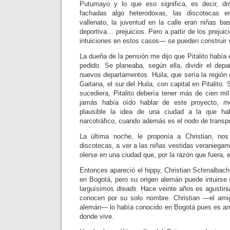
Putumayo y lo que eso significa, es decir, dro
fachadas algo heterodoxas, las discotecas e
vallenato, la juventud en la calle eran niñas ba
deportiva… prejuicios. Pero a partir de los prejui
intuiciones en estos casos— se pueden construir 
La dueña de la pensión me dijo que Pitalito había 
pedido. Se planeaba, según ella, dividir el dep
nuevos departamentos. Huila, que sería la región 
Gaitana, el sur del Huila, con capital en Pitalito
sucediera, Pitalito debería tener más de cien mi
jamás había oído hablar de este proyecto, 
plausible la idea de una ciudad a la que ha
narcotráfico, cuando además es el nodo de transpo
La última noche, le proponía a Christian, no
discotecas, a ver a las niñas vestidas veraniega
olerse en una ciudad que, por la razón que fuera, 
Entonces apareció el hippy, Christian Schmalbac
en Bogotá, pero su origen alemán puede intuirse 
larguísimos
dreads
. Hace veinte años es agustini
conocen por su solo nombre. Christian —el amig
alemán— lo había conocido en Bogotá pues es am
donde vive.