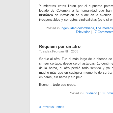
Y mientras estos lloran por el supuesto patrimo
legado de Colombia a la humanidad que han lo
histórico
de Inravisión se pudre en la avenida 
irresponsables y corruptos sindicalistas (esto sí e
Posted in
Ingenuidad colombiana
,
Los medios
Televisión
|
17 Comments
Réquiem por un afro
Tuesday, February 8th, 2005
Se fue al afro. Fue el más largo de la historia d
sin ser cortado, desde cero hasta casi 15 centíme
de la barba, el afro perdió todo sentido y ya 
mucho más que en cualquier momento de su tranq
en ceros, sin barba y sin pelo.
Bueno…
todo
eso crece.
Posted in
Cotidiano
|
18 Comm
« Previous Entries