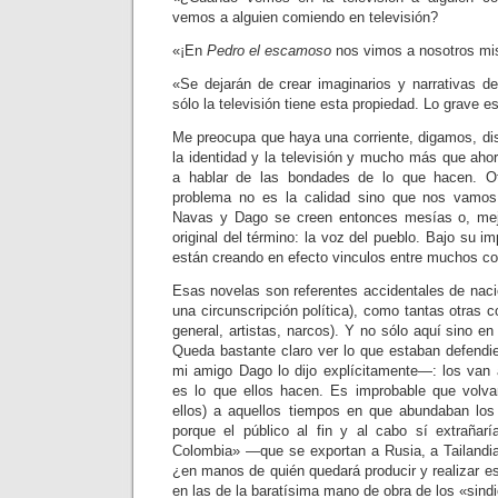
vemos a alguien comiendo en televisión?
«¡
En
Pedro el escamoso
nos vimos a nosotros m
«Se dejarán de
crear imaginarios y narrativas d
sólo la televisión tiene esta propiedad. Lo grave 
Me preocupa que haya una corriente, digamos, dis
la identidad y la televisión y mucho más que aho
a hablar de las bondades de lo que hacen. O
problema no es la calidad sino que nos vamos 
Navas y Dago se creen entonces mesías o, mejor
original del término: la voz del pueblo. Bajo su i
están creando en efecto vinculos entre muchos c
Esas novelas son referentes accidentales de nacion
una circunscripción política), como tantas otras c
general, artistas, narcos). Y no sólo aquí sino en
Queda bastante claro ver lo que estaban defend
mi amigo Dago lo dijo explícitamente
—: los van 
es lo que ellos hacen. Es improbable que volv
ellos) a aquellos tiempos en que abundaban los 
porque el público al fin y al cabo sí extrañar
Colombia
» —que se exportan a Rusia, a Tailandi
¿en manos de quién quedará producir y realizar 
en las de la baratísima mano de obra de los «sindi