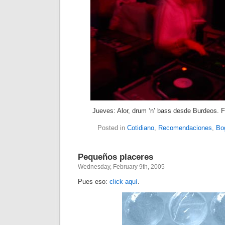
Jueves: Alor, drum ‘n’ bass desde Burdeos. Fo
Posted in
Cotidiano
,
Recomendaciones
,
Bo
Pequeños placeres
Wednesday, February 9th, 2005
Pues eso:
click aquí
.