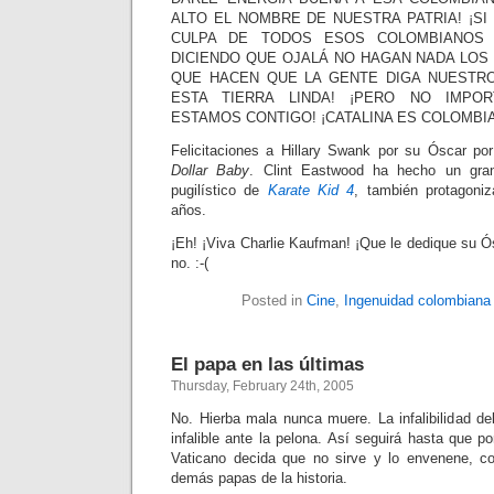
ALTO EL NOMBRE DE NUESTRA PATRIA! ¡SI
CULPA DE TODOS ESOS COLOMBIANOS
DICIENDO QUE OJALÁ NO HAGAN NADA LO
QUE HACEN QUE LA GENTE DIGA NUESTR
ESTA TIERRA LINDA! ¡PERO NO IMPOR
ESTAMOS CONTIGO! ¡CATALINA ES COLOMBIA
Felicitaciones a Hillary Swank por su Óscar po
Dollar Baby
. Clint Eastwood ha hecho un gra
pugilístico de
Karate Kid 4
, también protagoni
años.
¡Eh! ¡Viva Charlie Kaufman! ¡Que le dedique su 
no. :-(
Posted in
Cine
,
Ingenuidad colombiana
El papa en las últimas
Thursday, February 24th, 2005
No. Hierba mala nunca muere. La infalibilidad de
infalible ante la pelona. Así seguirá hasta que po
Vaticano decida que no sirve y lo envenene, 
demás papas de la historia.