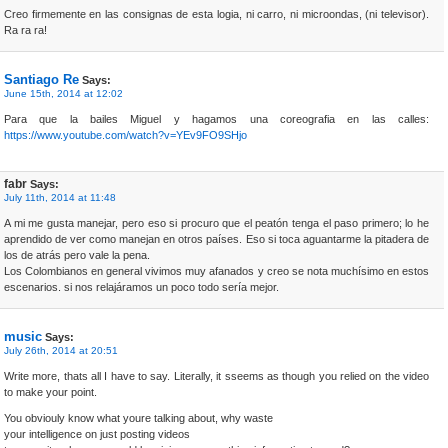
Creo firmemente en las consignas de esta logia, ni carro, ni microondas, (ni televisor).
Ra ra ra!
Santiago Re
Says:
June 15th, 2014 at 12:02
Para que la bailes Miguel y hagamos una coreografia en las calles:
https://www.youtube.com/watch?v=YEv9FO9SHjo
fabr
Says:
July 11th, 2014 at 11:48
A mi me gusta manejar, pero eso si procuro que el peatón tenga el paso primero; lo he
aprendido de ver como manejan en otros países. Eso si toca aguantarme la pitadera de
los de atrás pero vale la pena.
Los Colombianos en general vivimos muy afanados y creo se nota muchísimo en estos
escenarios. si nos relajáramos un poco todo sería mejor.
music
Says:
July 26th, 2014 at 20:51
Write more, thats all I have to say. Literally, it sseems as though you relied on the video
to make your point.
You obviouly know what youre talking about, why waste
your intelligence on just posting videos