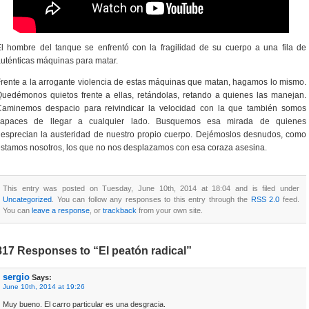
l hombre del tanque se enfrentó con la fragilidad de su cuerpo a una fila de
uténticas máquinas para matar.
rente a la arrogante violencia de estas máquinas que matan, hagamos lo mismo.
uedémonos quietos frente a ellas, retándolas, retando a quienes las manejan.
Caminemos despacio para reivindicar la velocidad con la que también somos
capaces de llegar a cualquier lado. Busquemos esa mirada de quienes
esprecian la austeridad de nuestro propio cuerpo. Dejémoslos desnudos, como
stamos nosotros, los que no nos desplazamos con esa coraza asesina.
This entry was posted on Tuesday, June 10th, 2014 at 18:04 and is filed under
Uncategorized
. You can follow any responses to this entry through the
RSS 2.0
feed.
You can
leave a response
, or
trackback
from your own site.
817 Responses to “El peatón radical”
sergio
Says:
June 10th, 2014 at 19:26
Muy bueno. El carro particular es una desgracia.