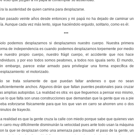
e visto que juzgan a mi papá al contemplar su austeridad.
ra la austeridad de quien camina para desplazarse.
Han pasado veinte años desde entonces y mi papá no ha dejado de caminar un
ía. Aunque cada vez más lento, sigue haciéndolo erguido, solitario, como es él.
***
Solo podemos desplazarnos si desplazamos nuestro cuerpo. Nuestra primera
forma de independencia es cuando podemos desplazarnos torpemente por medio
de nuestro propio cuerpo, nuestro frágil cuerpo, el accidente que nos hace
ndividuos. y por eso todos somos peatones, a todos nos iguala serlo. El mundo,
sin embargo, parece estar armado para privilegiar una forma específica de
esplazamiento: el motorizado.
No se trata solamente de que puedan faltar andenes o que no sean
uficientemente anchos. Algunos dirán que faltan puentes peatonales para cruzar
as amplias autopistas. La realidad es otra: es que lleguemos a pensar eso mismo,
ue lo que falta son unas construcciones que demandan que la gente que va a pie
eba esforzarse físicamente para que los que van en carro se ahorren uno o dos
inutos de trayecto.
a realidad es que la gente cruza la calle con miedo porque sabe que quienes van
n carro muy difícilmente disminuirán la velocidad pues ante todo usan la máquina
on la que se desplazan como una amenaza para disuadir el paso de la gente, un