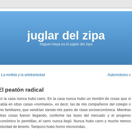
juglar del zipa
miguel olaya es el juglar del zipa
«
La mofeta y la arbitrariedad
Automotores
»
El peatón radical
n la casa nunca hubo carro. En la casa nunca hubo un montón de cosas que sí
abía en otras casas «normales», es decir, las de mis compañeros del colegio o
is familiares, que vendrían siendo mis pares de clase socioeconómica. Mientras
otras cosas fueron llegando, conforme las leyes del mercado y el progreso
conómico lo permitían, el carro nunca llegó. Nunca hubo carro y mucho menos
oluntad de tenerlo. Tampoco hubo horno microondas.