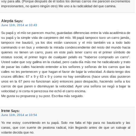
voy para allá. (Porque después de él todos los demás carros me parecen excrementos
impresionantes, no quiero ningún otro) Me uno a la radicalidad del que camina.
Aleyda
Says:
June 11th, 2014 at 10:43
Su papá y el mío se parecen mucho, guardadas diferencias entre la vida académica de
su papá y la simple vida de carpintero del mío. Mi papá tampoco tuvo un carro jamás,
tampoco me bautizó, ya los dos están canosos y el mío también va a todo lado
caminando o en bus y entiendo la mirada condescendiente del resto del mundo hacia
quienes no tienen un carro, pues en este país tener carro es el primer símbolo de
estatus social, el primer logro de cualquier pelafo es “haberse comprado un carro”.
Usted sabe que soy gallina en la ciudad, pero cada día más me he radicalizado y trato
de pasar las calles haciendo entender a los señores y señoras de los carros que las
calles no les pertenecen y que hagan el favor de bajar la velocidad. A diario tengo dos
cruces difíciles: 67 x 9 y 63 x 9 y como no hay semáforos (hace unos días pusieron
unos en la 67 pero no funcionan aún) entonces paso despacito, haciendo seña a los
carros de que paren o disminuyan la velocidad. Ayer una señora se negó a bajar la
velocidad y ni corta ni perezosa me echó el carro encima.
Me gusta su propuesta y su post. Escriba más seguido.
Irene
Says:
June 11th, 2014 at 10:54
Yo me estoy convirtiendo en tu papá. Solo me falta el hijo para no bautizarlo y las
canas, que con suerte de peatona radical, irán llegando antes de que un salvaje al
volante decida que no.