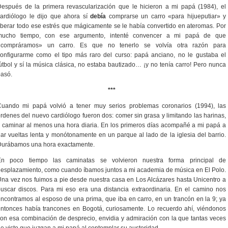
espués de la primera revascularización que le hicieron a mi papá (1984), el
ardiólogo le dijo que ahora sí
debía
comprarse un carro «para hijueputiar» y
iberar todo ese estrés que mágicamente se le había convertido en ateromas. Por
mucho tiempo, con ese argumento, intenté convencer a mi papá de que
«compráramos» un carro. Es que no tenerlo se volvía otra razón para
onfigurarme como el tipo más raro del curso: papá anciano, no le gustaba el
útbol y sí la música clásica, no estaba bautizado… ¡y no tenía carro! Pero nunca
asó.
***
Cuando mi papá volvió a tener muy serios problemas coronarios (1994), las
rdenes del nuevo cardiólogo fueron dos: comer sin grasa y limitando las harinas,
 caminar al menos una hora diaria. En los primeros días acompañé a mi papá a
ar vueltas lenta y monótonamente en un parque al lado de la iglesia del barrio.
Durábamos una hora exactamente.
En poco tiempo las caminatas se volvieron nuestra forma principal de
esplazamiento, como cuando íbamos juntos a mi academia de música en El Polo.
na vez nos fuimos a pie desde nuestra casa en Los Alcázares hasta Unicentro a
uscar discos. Para mi eso era una distancia extraordinaria. En el camino nos
ncontramos al esposo de una prima, que iba en carro, en un trancón en la 9; ya
ntonces había trancones en Bogotá, curiosamente. Lo recuerdo ahí, viéndonos
on esa combinación de desprecio, envidia y admiración con la que tantas veces