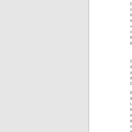
D
c
l
c
f
p
ó
y
d
d
U
b
e
e
c