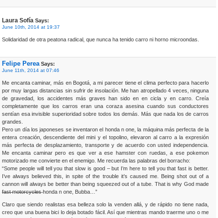
Laura Sofía
Says:
June 10th, 2014 at 19:37
Solidaridad de otra peatona radical, que nunca ha tenido carro ni horno microondas.
Felipe Perea
Says:
June 11th, 2014 at 07:46
Me encanta caminar, más en Bogotá, a mi parecer tiene el clima perfecto para hacerlo
por muy largas distancias sin sufrir de insolación. Me han atropellado 4 veces, ninguna
de gravedad, los accidentes más graves han sido en en cicla y en carro. Creía
completamente que los carros eran una coraza asesina cuando sus conductores
sentían esa invisible superioridad sobre todos los demás. Más que nada los de carros
grandes.
Pero un día los japoneses se inventaron el honda n one, la máquina más perfecta de la
entera creación, descendiente del mini y el topolino, elevaron al carro a la expresión
más perfecta de desplazamiento, transporte y de acuerdo con usted independencia.
Me encanta caminar pero es que ver a ese hamster con ruedas, a ese pokemon
motorizado me convierte en el enemigo. Me recuerda las palabras del borracho:
“Some people will tell you that slow is good – but I’m here to tell you that fast is better.
I’ve always believed this, in spite of the trouble it’s caused me. Being shot out of a
cannon will always be better than being squeezed out of a tube. That is why God made
f̶a̶s̶t̶ ̶m̶o̶t̶o̶r̶c̶y̶c̶l̶e̶s̶ honda n one, Bubba…”
Claro que siendo realistas esa belleza solo la venden allá, y de rápido no tiene nada,
creo que una buena bici lo deja botado fácil. Así que mientras mando traerme uno o me