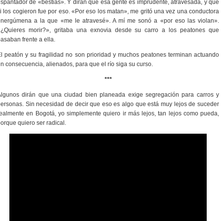
spantador de «bestias». Y dirán que esa gente es imprudente, atravesada, y que
i los cogieron fue por eso. «Por eso los matan», me gritó una vez una conductora
energúmena a la que «me le atravesé». A mí me sonó a «por eso las violan».
«¿Quieres morir?», gritaba una exnovia desde su carro a los peatones que
asaban frente a ella.
l peatón y su fragilidad no son prioridad y muchos peatones terminan actuando
n consecuencia, alienados, para que el río siga su curso.
***
Algunos dirán que una ciudad bien planeada exige segregación para carros y
ersonas. Sin necesidad de decir que eso es algo que está muy lejos de suceder
ealmente en Bogotá, yo simplemente quiero ir más lejos, tan lejos como pueda,
orque quiero ser radical.