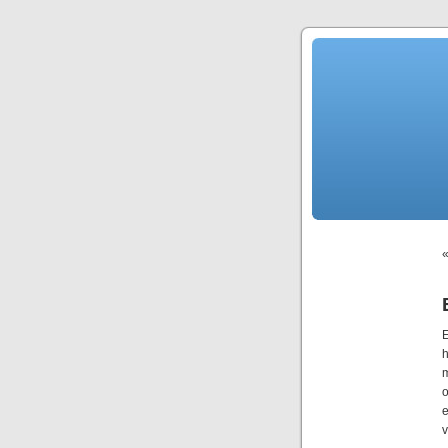
E
h
m
e
v