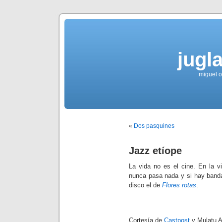
jugla
miguel ol
«
Dos pasquines
Jazz etíope
La vida no es el cine. En la v
nunca pasa nada y si hay band
disco el de
Flores rotas
.
Cortesía de
Castpost
y Mulatu A