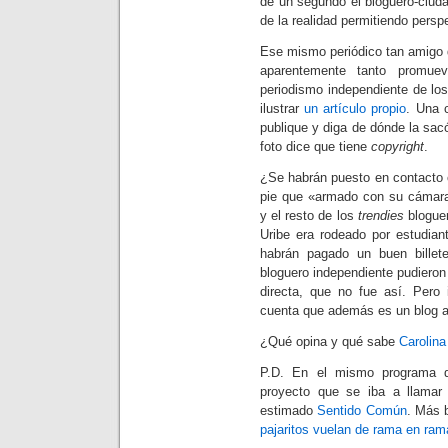
de un segundo el bloguero-ciuda
de la realidad permitiendo pers
Ese mismo periódico tan amigo d
aparentemente tanto promu
periodismo independiente de lo
ilustrar
un artículo propio
. Una 
publique y diga de dónde la sacó
foto dice que tiene
copyright
.
¿Se habrán puesto en contacto c
pie que «armado con su cámara
y el resto de los
trendies
blogue
Uribe era rodeado por estudia
habrán pagado un buen billete
bloguero independiente pudieron i
directa, que no fue así. Pero 
cuenta que además es un blog 
¿Qué opina y qué sabe
Carolina
P.D. En el mismo programa d
proyecto que se iba a llama
estimado
Sentido Común
. Más b
pajaritos vuelan de rama en ram