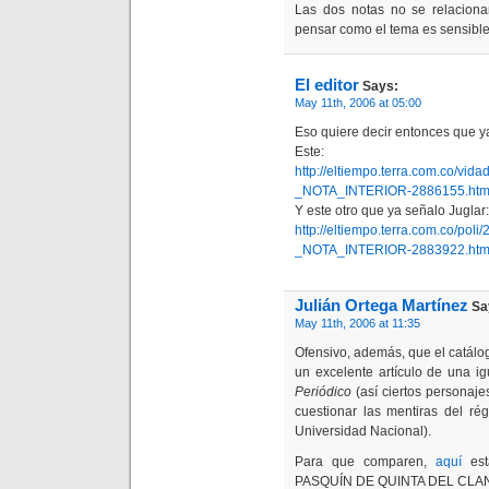
Las dos notas no se relacion
pensar como el tema es sensible
El editor
Says:
May 11th, 2006 at 05:00
Eso quiere decir entonces que 
Este:
http://eltiempo.terra.com.co/v
_NOTA_INTERIOR-2886155.htm
Y este otro que ya señalo Juglar:
http://eltiempo.terra.com.co/p
_NOTA_INTERIOR-2883922.htm
Julián Ortega Martínez
Sa
May 11th, 2006 at 11:35
Ofensivo, además, que el catálog
un excelente artículo de una i
Periódico
(así ciertos personaje
cuestionar las mentiras del ré
Universidad Nacional).
Para que comparen,
aquí
est
PASQUÍN DE QUINTA DEL CLA