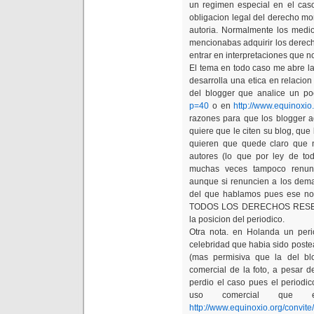
un regimen especial en el caso
obligacion legal del derecho mo
autoria. Normalmente los medio
mencionabas adquirir los derechos
entrar en interpretaciones que n
El tema en todo caso me abre l
desarrolla una etica en relacion
del blogger que analice un p
p=40
o en
http://www.equinoxio.
razones para que los blogger a
quiere que le citen su blog, que
quieren que quede claro que 
autores (lo que por ley de to
muchas veces tampoco renunci
aunque si renuncien a los demas
del que hablamos pues ese no t
TODOS LOS DERECHOS RESERV
la posicion del periodico.
Otra nota. en Holanda un peri
celebridad que habia sido poste
(mas permisiva que la del bl
comercial de la foto, a pesar d
perdio el caso pues el periodi
uso comercial que e
http://www.equinoxio.org/convite/