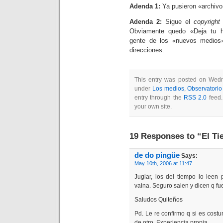
Adenda 1:
Ya pusieron «archivo 
Adenda 2:
Sigue el
copyright
p
Obviamente quedo «Deja tu hu
gente de los «nuevos medios
direcciones.
This entry was posted on Wedn
under
Los medios
,
Observatorio
entry through the
RSS 2.0
feed
your own site.
19 Responses to “El T
de do pingüe
Says:
May 10th, 2006 at 11:47
Juglar, los del tiempo lo leen
vaina. Seguro salen y dicen q fu
Saludos Quiteños
Pd. Le re confirmo q si es cost
de otro. Experiencia propia.