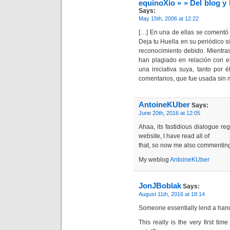
equinoXio » » Del blog y 
Says:
May 15th, 2006 at 12:22
[…] En una de ellas se comentó 
Deja tu Huella en su periódico si
reconocimiento debido. Mientras
han plagiado en relación con e
una iniciativa suya, tanto por 
comentarios, que fue usada sin m
AntoineKUber
Says:
June 20th, 2016 at 12:05
Ahaa, its fastidious dialogue rega
website, I have read all of
that, so now me also commenting
My weblog
AntoineKUber
JonJBoblak
Says:
August 11th, 2016 at 18:14
Someone essentially lend a hand t
This really is the very first ti