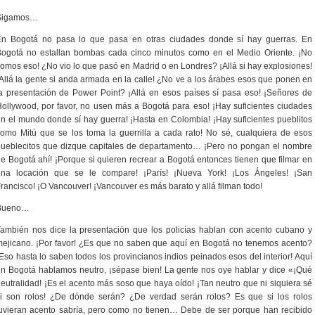
Sigamos…
En Bogotá no pasa lo que pasa en otras ciudades donde sí hay guerras. En
Bogotá no estallan bombas cada cinco minutos como en el Medio Oriente. ¡No
omos eso! ¿No vio lo que pasó en Madrid o en Londres? ¡Allá si hay explosiones!
Allá la gente si anda armada en la calle! ¿No ve a los árabes esos que ponen en
a presentación de Power Point? ¡Allá en esos países sí pasa eso! ¡Señores de
ollywood, por favor, no usen más a Bogotá para eso! ¡Hay suficientes ciudades
n el mundo donde sí hay guerra! ¡Hasta en Colombia! ¡Hay suficientes pueblitos
omo Mitú que se los toma la guerrilla a cada rato! No sé, cualquiera de esos
ueblecitos que dizque capitales de departamento… ¡Pero no pongan el nombre
e Bogotá ahí! ¡Porque si quieren recrear a Bogotá entonces tienen que filmar en
una locación que se le compare! ¡París! ¡Nueva York! ¡Los Ángeles! ¡San
rancisco! ¡O Vancouver! ¡Vancouver es más barato y allá filman todo!
Bueno…
ambién nos dice la presentación que los policías hablan con acento cubano y
ejicano. ¡Por favor! ¿Es que no saben que aquí en Bogotá no tenemos acento?
Eso hasta lo saben todos los provincianos indios peinados esos del interior! Aquí
n Bogotá hablamos neutro, ¡sépase bien! La gente nos oye hablar y dice «¡Qué
eutralidad! ¡Es el acento más soso que haya oído! ¡Tan neutro que ni siquiera sé
si son rolos! ¿De dónde serán? ¿De verdad serán rolos? Es que si los rolos
uvieran acento sabría, pero como no tienen… Debe de ser porque han recibido