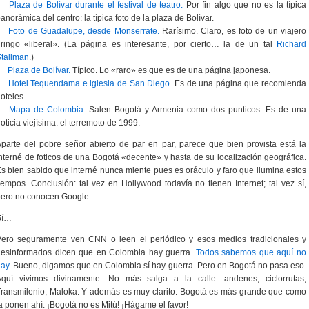
Plaza de Bolívar durante el festival de teatro.
Por fin algo que no es la típica
anorámica del centro: la típica foto de la plaza de Bolívar.
Foto de Guadalupe, desde Monserrate.
Rarísimo. Claro, es foto de un viajero
ringo «liberal». (La página es interesante, por cierto… la de un tal
Richard
tallman
.)
Plaza de Bolívar.
Típico. Lo «raro» es que es de una página japonesa.
Hotel Tequendama e iglesia de San Diego.
Es de una página que recomienda
oteles.
Mapa de Colombia.
Salen Bogotá y Armenia como dos punticos. Es de una
oticia viejísima: el terremoto de 1999.
parte del pobre señor abierto de par en par, parece que bien provista está la
nterné de foticos de una Bogotá «decente» y hasta de su localización geográfica.
s bien sabido que interné nunca miente pues es oráculo y faro que ilumina estos
iempos. Conclusión: tal vez en Hollywood todavía no tienen Internet; tal vez sí,
ero no conocen Google.
Sí…
Pero seguramente ven CNN o leen el periódico y esos medios tradicionales y
desinformados dicen que en Colombia hay guerra.
Todos sabemos que aquí no
hay
. Bueno, digamos que en Colombia sí hay guerra. Pero en Bogotá no pasa eso.
Aquí vivimos divinamente. No más salga a la calle: andenes, ciclorrutas,
ransmilenio, Maloka. Y además es muy clarito: Bogotá es más grande que como
a ponen ahí. ¡Bogotá no es Mitú! ¡Hágame el favor!