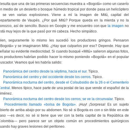
esulta que una de las primeras secuencias muestra a «Bogotá» como un caserío
n medio de un desierto o bosque húmedo tropical por donde pasa un helicóptero
y se ven varias explosiones. Viene a mí la imagen de Mitú, capital del
departamento de Vaupés. ¿Por qué Mitú? Porque queda en la mierda y no la
onozco, así de sencillo. Busco en Google y me encuentro con que
la imagen
no
stá muy lejos de la que pasó por mi cabeza. Hecho simpático.
Bien, seguramente lo mismo les sucedió los productores gringos. Pensaron
Bogotá» y se imaginaron Mitú. ¿Hay que culparlos por eso? Depende. Hay que
eñalar su evidente mediocridad. Si cuando busqué «Mitú» salieron algunas fotos,
os productores habrían podido hacer lo mismo poniendo «Bogotá» en el popular
uscador. Veamos qué les habría salido:
Panorámica del centro desde la séptima, hacia el sur.
Típico.
Panorámica del centro y del occidente desde los cerros.
Típico.
Panorámica nocturna del centro, desde el Colsubsidio de la 26 o el Cementerio
entral.
Menos típico, hace parte de una postal de las que vende el español de la
Jiménez.
Panorámica nocturna del centro desde los cerros; se ve la circunvalar.
Típico.
Procedimiento llamado «bolsa de Bogota».
¡Huy! ¡Sorpresa! Es un sujeto
bierto de arriba abajo por su abdomen. No sé si Bogota es con o sin tilde en este
aso —es decir, no sé si tiene que ver con la bella capital de la República de
Colombia— pero parece ser un objeto común en procedimientos quirúrgicos
uando hay graves lesiones del peritoneo.