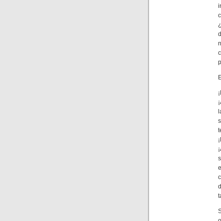
i
c
c
p
E
¡
¡
s
t
¡
¡
s
c
d
t
S
o