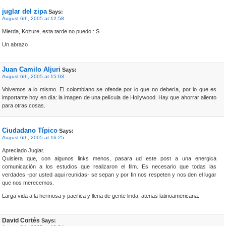
juglar del zipa
Says:
August 6th, 2005 at 12:58
Mierda, Kozure, esta tarde no puedo : S
Un abrazo
Juan Camilo Aljuri
Says:
August 6th, 2005 at 15:03
Volvemos a lo mismo. El colombiano se ofende por lo que no debería, por lo que es
importante hoy en día: la imagen de una película de Hollywood. Hay que ahorrar aliento
para otras cosas.
Ciudadano Típico
Says:
August 6th, 2005 at 16:25
Apreciado Juglar.
Quisiera que, con algunos links menos, pasara ud este post a una energica
comunicación a los estudios que realizaron el film. Es necesario que todas las
verdades -por usted aqui reunidas- se sepan y por fin nos respeten y nos den el lugar
que nos merecemos.
Larga vida a la hermosa y pacifica y llena de gente linda, atenas latinoamericana.
David Cortés
Says: