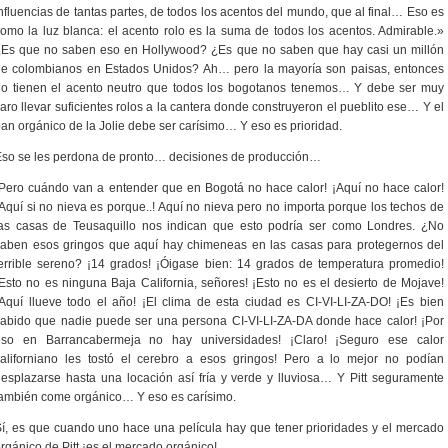
nfluencias de tantas partes, de todos los acentos del mundo, que al final… Eso es
omo la luz blanca: el acento rolo es la suma de todos los acentos. Admirable.»
¿Es que no saben eso en Hollywood? ¿Es que no saben que hay casi un millón
de colombianos en Estados Unidos? Ah… pero la mayoría son paisas, entonces
no tienen el acento neutro que todos los bogotanos tenemos… Y debe ser muy
aro llevar suficientes rolos a la cantera donde construyeron el pueblito ese… Y el
an orgánico de la Jolie debe ser carísimo… Y eso es prioridad.
so se les perdona de pronto… decisiones de producción…
Pero cuándo van a entender que en Bogotá no hace calor! ¡Aquí no hace calor!
Aquí si no nieva es porque..! Aquí no nieva pero no importa porque los techos de
las casas de Teusaquillo nos indican que esto podría ser como Londres. ¿No
aben esos gringos que aquí hay chimeneas en las casas para protegernos del
errible sereno? ¡14 grados! ¡Óigase bien: 14 grados de temperatura promedio!
Esto no es ninguna Baja California, señores! ¡Esto no es el desierto de Mojave!
Aquí llueve todo el año! ¡El clima de esta ciudad es CI-VI-LI-ZA-DO! ¡Es bien
abido que nadie puede ser una persona CI-VI-LI-ZA-DA donde hace calor! ¡Por
eso en Barrancabermeja no hay universidades! ¡Claro! ¡Seguro ese calor
aliforniano les tostó el cerebro a esos gringos! Pero a lo mejor no podían
esplazarse hasta una locación así fría y verde y lluviosa… Y Pitt seguramente
ambién come orgánico… Y eso es carísimo.
í, es que cuando uno hace una película hay que tener prioridades y el mercado
rgánico de Pitt ¡es el mercado orgánico!