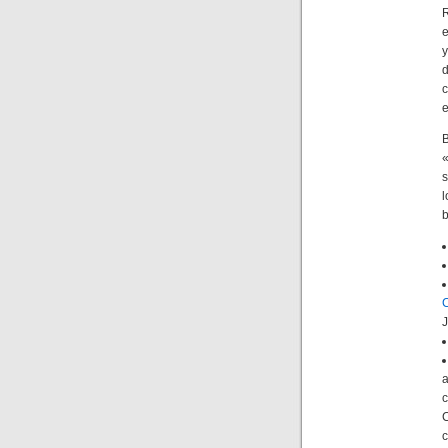
R
e
c
e
«
s
l
b
C
a
c
c