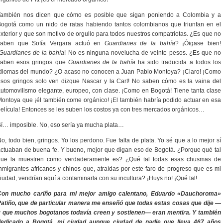
También nos dicen que cómo es posible que sigan poniendo a Colombia y a
ogotá como un nido de ratas habiendo tantos colombianos que triunfan en el
xterior y que son motivo de orgullo para todos nuestros compatriotas. ¿Es que no
saben que Sofía Vergara actuó en
Guardianes de la bahía
? ¡Óigase bien!
Guardianes de la bahía
! No es ninguna novelucha de veinte pesos. ¿Es que no
saben esos gringos que
Guardianes de la bahía
ha sido traducida a todos los
idiomas del mundo? ¿O acaso no conocen a Juan Pablo Montoya? ¡Claro! ¡Como
sos gringos solo ven dizque Nascar y la Cart! No saben cómo es la vaina del
utomovilismo elegante, europeo, con clase. ¡Como en Bogotá! Tiene tanta clase
ontoya que ¡él también come orgánico! ¡El también habría podido actuar en esa
elícula! Entonces se les suben los costos ya con tres mercados orgánicos…
í… imposible. No, eso sería ya mucha plata…
o, todo bien, gringos. Yo los perdono. Fue falta de plata. Yo sé que a lo mejor sí
ctuaban de buena fe. Y bueno, mejor que digan eso de Bogotá. ¿Porque qué tal
que la muestren como verdaderamente es? ¿Qué tal todas esas chusmas de
nmigrantes africanos y chinos que, atraídas por este faro de progreso que es mi
iudad, vendrían aquí a contaminarla con su incultura? ¡Huys no! ¡Qué tal!
Con mucho cariño para mi mejor amigo calentano, Eduardo «Dauchoroma»
atiño, que de particular manera me enseñó que todas estas cosas que dije —
y que muchos bogotanos todavía creen y sostienen— eran mentira. Y también
dedicado a Bogotá, mi ciudad aunque ciudad de nadie que lleva 467 años