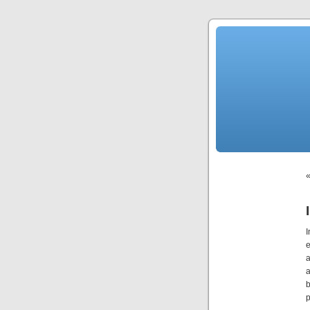
I
e
b
p