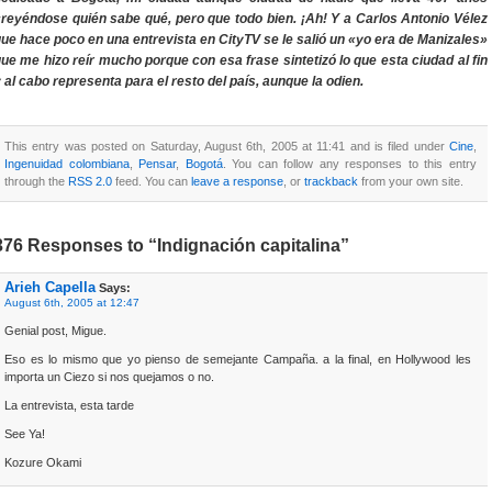
reyéndose quién sabe qué, pero que todo bien. ¡Ah! Y a Carlos Antonio Vélez
ue hace poco en una entrevista en CityTV se le salió un «yo era de Manizales»
ue me hizo reír mucho porque con esa frase sintetizó lo que esta ciudad al fin
 al cabo representa para el resto del país, aunque la odien.
This entry was posted on Saturday, August 6th, 2005 at 11:41 and is filed under
Cine
,
Ingenuidad colombiana
,
Pensar
,
Bogotá
. You can follow any responses to this entry
through the
RSS 2.0
feed. You can
leave a response
, or
trackback
from your own site.
376 Responses to “Indignación capitalina”
Arieh Capella
Says:
August 6th, 2005 at 12:47
Genial post, Migue.
Eso es lo mismo que yo pienso de semejante Campaña. a la final, en Hollywood les
importa un Ciezo si nos quejamos o no.
La entrevista, esta tarde
See Ya!
Kozure Okami