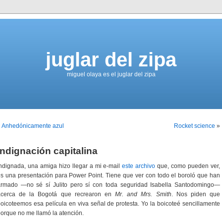
juglar del zipa
miguel olaya es el juglar del zipa
«
Anhedónicamente azul
Rocket science
»
Indignación capitalina
ndignada, una amiga hizo llegar a mi e-mail
este archivo
que, como pueden ver,
s una presentación para Power Point. Tiene que ver con todo el boroló que han
armado —no sé sí Julito pero sí con toda seguridad Isabella Santodomingo—
acerca de la Bogotá que recrearon en
Mr. and Mrs. Smith
. Nos piden que
oicoteemos esa película en viva señal de protesta. Yo la boicoteé sencillamente
orque no me llamó la atención.