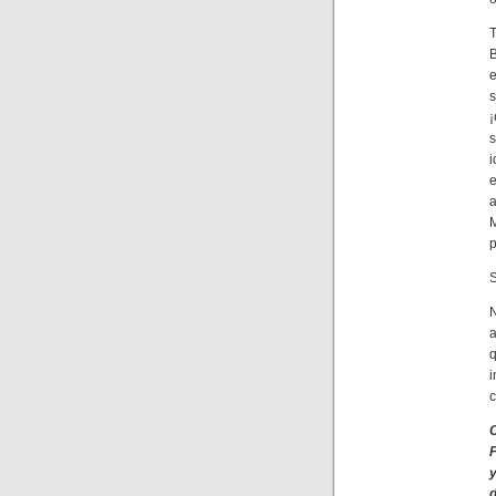
B
e
¡
e
a
M
p
S
N
a
i
c
P