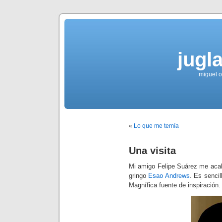
jugla
miguel ol
«
Lo que me temía
Una visita
Mi amigo Felipe Suárez me acaba 
gringo
Esao Andrews
. Es senci
Magnífica fuente de inspiración.