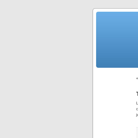
L
c
j