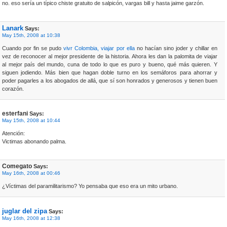
no. eso sería un típico chiste gratuito de salpicón, vargas bill y hasta jaime garzón.
Lanark
Says:
May 15th, 2008 at 10:38
Cuando por fin se pudo
vivr Colombia, viajar por ella
no hacían sino joder y chillar en
vez de reconocer al mejor presidente de la historia. Ahora les dan la palomita de viajar
al mejor país del mundo, cuna de todo lo que es puro y bueno, qué más quieren. Y
siguen jodiendo. Más bien que hagan doble turno en los semáforos para ahorrar y
poder pagarles a los abogados de allá, que sí son honrados y generosos y tienen buen
corazón.
esterfani
Says:
May 15th, 2008 at 10:44
Atención:
Victimas abonando palma.
Comegato
Says:
May 16th, 2008 at 00:46
¿Víctimas del paramilitarismo? Yo pensaba que eso era un mito urbano.
juglar del zipa
Says:
May 16th, 2008 at 12:38