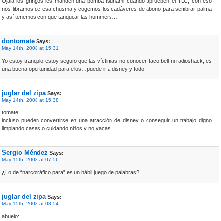
Ojalá los gringos les manden una bomba tsunami cuando aprueben el TLC, con eso
nos libramos de esa chusma y cogemos los cadáveres de abono para sembrar palma
y así tenemos con que tanquear las hummers…
dontomate
Says:
May 14th, 2008 at 15:31
Yo estoy tranqulo estoy seguro que las víctimas no conocen taco bell ni radioshack, es
una buena oportunidad para ellos…puede ir a disney y todo
juglar del zipa
Says:
May 14th, 2008 at 15:38
tomate:
incluso pueden convertirse en una atracción de disney o conseguir un trabajo digno
limpiando casas o cuidando niños y no vacas.
Sergio Méndez
Says:
May 15th, 2008 at 07:56
¿Lo de “narcotráfico para” es un hábil juego de palabras?
juglar del zipa
Says:
May 15th, 2008 at 08:54
abuelo: