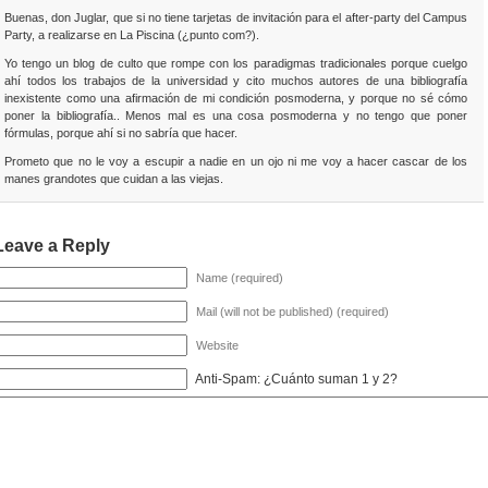
Buenas, don Juglar, que si no tiene tarjetas de invitación para el after-party del Campus
Party, a realizarse en La Piscina (¿punto com?).
Yo tengo un blog de culto que rompe con los paradigmas tradicionales porque cuelgo
ahí todos los trabajos de la universidad y cito muchos autores de una bibliografía
inexistente como una afirmación de mi condición posmoderna, y porque no sé cómo
poner la bibliografía.. Menos mal es una cosa posmoderna y no tengo que poner
fórmulas, porque ahí si no sabría que hacer.
Prometo que no le voy a escupir a nadie en un ojo ni me voy a hacer cascar de los
manes grandotes que cuidan a las viejas.
Leave a Reply
Name (required)
Mail (will not be published) (required)
Website
Anti-Spam: ¿Cuánto suman 1 y 2?