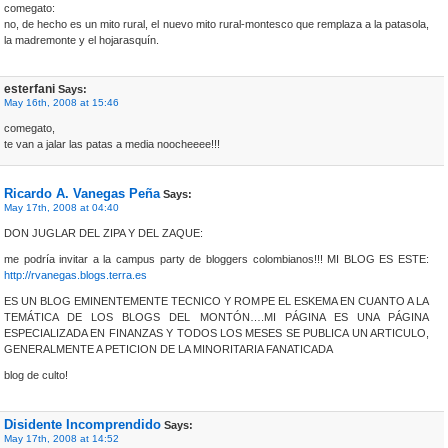
comegato:
no, de hecho es un mito rural, el nuevo mito rural-montesco que remplaza a la patasola,
la madremonte y el hojarasquín.
esterfani
Says:
May 16th, 2008 at 15:46
comegato,
te van a jalar las patas a media noocheeee!!!
Ricardo A. Vanegas Peña
Says:
May 17th, 2008 at 04:40
DON JUGLAR DEL ZIPA Y DEL ZAQUE:
me podría invitar a la campus party de bloggers colombianos!!! MI BLOG ES ESTE:
http://rvanegas.blogs.terra.es
ES UN BLOG EMINENTEMENTE TECNICO Y ROMPE EL ESKEMA EN CUANTO A LA
TEMÁTICA DE LOS BLOGS DEL MONTÓN….MI PÁGINA ES UNA PÁGINA
ESPECIALIZADA EN FINANZAS Y TODOS LOS MESES SE PUBLICA UN ARTICULO,
GENERALMENTE A PETICION DE LA MINORITARIA FANATICADA
blog de culto!
Disidente Incomprendido
Says:
May 17th, 2008 at 14:52