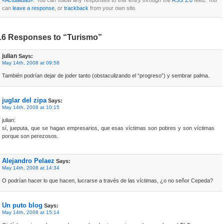
«Actualidad»
. You can follow any responses to this entry through the
RSS 2.0
feed. You
can
leave a response
, or
trackback
from your own site.
16 Responses to “Turismo”
julian
Says:
May 14th, 2008 at 09:58
También podrían dejar de joder tanto (obstaculizando el “progreso”) y sembrar palma.
juglar del zipa
Says:
May 14th, 2008 at 10:15
julian:
sí, jueputa, que se hagan empresarios, que esas víctimas son pobres y son víctimas
porque son perezosos.
Alejandro Pelaez
Says:
May 14th, 2008 at 14:34
O podrían hacer lo que hacen, lucrarse a través de las víctimas, ¿o no señor Cepeda?
Un puto blog
Says:
May 14th, 2008 at 15:14