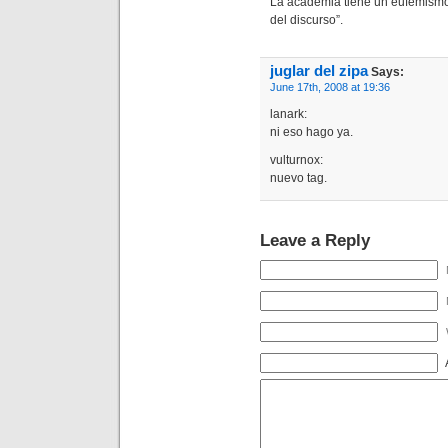
La academia tiene un eufemismo
del discurso”.
juglar del zipa
Says:
June 17th, 2008 at 19:36
lanark:
ni eso hago ya.
vulturnox:
nuevo tag.
Leave a Reply