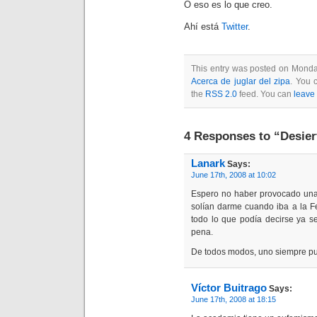
O eso es lo que creo.
Ahí está
Twitter
.
This entry was posted on Monday
Acerca de juglar del zipa
. You 
the
RSS 2.0
feed. You can
leave
4 Responses to “Desier
Lanark
Says:
June 17th, 2008 at 10:02
Espero no haber provocado una d
solían darme cuando iba a la F
todo lo que podía decirse ya se
pena.
De todos modos, uno siempre pu
Víctor Buitrago
Says:
June 17th, 2008 at 18:15