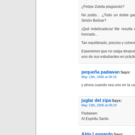
¿Felipe Zuleta plagiando?
No jodás… ¿Todo un doble gan
Simón Bolívar?
¡Qué indelicadeza! Me resulta 
honrado…
Tan equilibrado, preciso y cohe
Esperemos que no salga después 
uno de sus estudiantes en prácti
pequeña padawan
Says:
May 13th, 2006 at 09:16
y ahora cuando vea uno en la call
juglar del zipa
Says:
May 13th, 2006 at 09:24
Padawan:
Al Espíritu Santo.
Aldo Leonardo
Says: