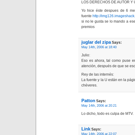
LOS DERECHOS DE AUTOR Y 
Yo hice éste despues de 6 me
fuente
http://img126.imageshack
si no le gusta se lo mando a e
premios
juglar del zipa
Says:
May 14th, 2006 at 18:40
Julio:
Eso es ahora, tal como puse e
atención, después de que se escr
Rey de las internés:
La fuente y la U están en la pági
chéveres.
Patton
Says:
May 14th, 2006 at 20:21
Lo dicho, todo es culpa de MTV.
Link
Says:
May 14th, 2006 at 22:07