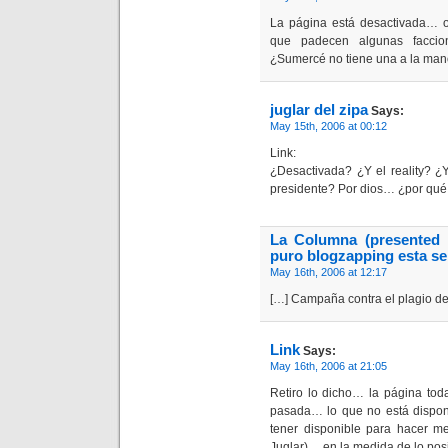
La página está desactivada… ot
que padecen algunas facci
¿Sumercé no tiene una a la ma
juglar del zipa
Says:
May 15th, 2006 at 00:12
Link:
¿Desactivada? ¿Y el reality? ¿Y
presidente? Por dios… ¿por qué
La Columna (presented 
puro blogzapping esta s
May 16th, 2006 at 12:17
[…] Campaña contra el plagio de i
Link
Says:
May 16th, 2006 at 21:05
Retiro lo dicho… la página tod
pasada… lo que no está disponib
tener disponible para hacer me
Juglar)… en la medida de lo pos