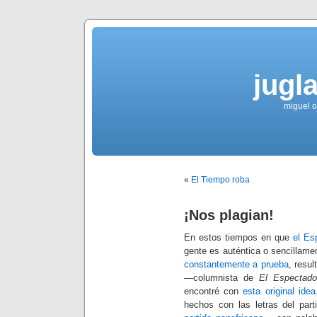
jugla
miguel ol
«
El Tiempo roba
¡Nos plagian!
En estos tiempos en que
el Es
gente es auténtica o sencillam
constantemente a prueba
, resu
—columnista de
El Espectado
encontré con
esta original idea
hechos con las letras del pa