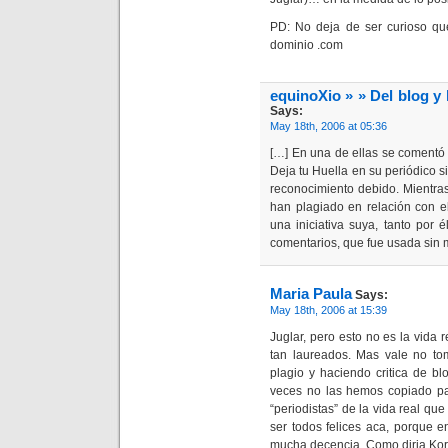
PD: No deja de ser curioso que
dominio .com
equinoXio » » Del blog y 
Says:
May 18th, 2006 at 05:36
[…] En una de ellas se comentó 
Deja tu Huella en su periódico si
reconocimiento debido. Mientras
han plagiado en relación con e
una iniciativa suya, tanto por 
comentarios, que fue usada sin m
Maria Paula
Says:
May 18th, 2006 at 15:39
Juglar, pero esto no es la vida 
tan laureados. Mas vale no to
plagio y haciendo critica de b
veces no las hemos copiado par
“periodistas” de la vida real que
ser todos felices aca, porque e
mucha decencia. Como diria Koro