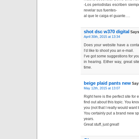
-Los periodistas escriben siemp
revelar sus fuentes-
al que le caiga el guante….
shot dsc w370 digital
Says
April 30th, 2015 at 13:34
Does your website have a contac
I’d like to shoot you an e-mail.
I’ve got some suggestions for yo
in hearing. Either way, great sit
time.
beige plaid pants new
Say
May 12th, 2015 at 13:07
Right here is the perfect site for
find out about this topic. You kno
you (not that I really would wan
You certainly put a brand new sp
years.
Great stuff, just great!