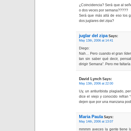
¿Coincidencia? Será que al señ
o dos veces por semana?????
Será que más allá de eso los 
dos juglares del zipa?
juglar del zipa
Says:
May 13th, 2006 at 14:41
Diego:
Nah… Pero cuando el gran líder 
tan sin saber qué decir, pensa
dirigir Semana”. Pero me faltaría
David Lynch
Says:
May 13th, 2006 at 22:00
Uy, un antiuribista plagiado, p
dice el viejo y conocido refr
dejen que por una manzana podr
Maria Paula
Says:
May 14th, 2006 at 13:07
mmmm aveces la gente tiene la