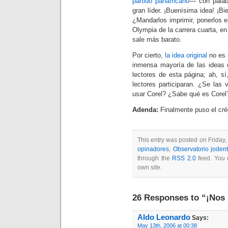
partido panafricano
— con palabr
gran líder. ¡Buenísima idea! ¡
¿Mandarlos imprimir, ponerlos e
Olympia de la carrera cuarta, en
sale más barato.
Por cierto,
la idea original
no es n
inmensa mayoría de las ideas 
lectores de esta página; ah, sí
lectores participaran. ¿Se la
usar Corel? ¿Sabe qué es Corel?
Adenda:
Finalmente puso el cré
This entry was posted on Friday,
opinadores
,
Observatorio joden
through the
RSS 2.0
feed. You
own site.
26 Responses to “¡Nos 
Aldo Leonardo
Says:
May 13th, 2006 at 00:38