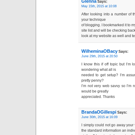
Glenna
Says:
May 15th, 2015 at 10:08
After looking into a number of th
your technique
of blogging. I bookmarked it to 
site list and will be checking ba
look at my website as well and te
WilheminaOBacy
Says:
June 29th, 2015 at 20:50
I know this if off topic but I’
wondering what all is
needed to get setup? I’m assu
pretty penny?
I’m not very web savvy so I’m 
would be greatly
appreciated. Thanks
BrandaOGillespi
Says:
June 30th, 2015 at 16:09
I simply could not go away your w
the standard information an indiv