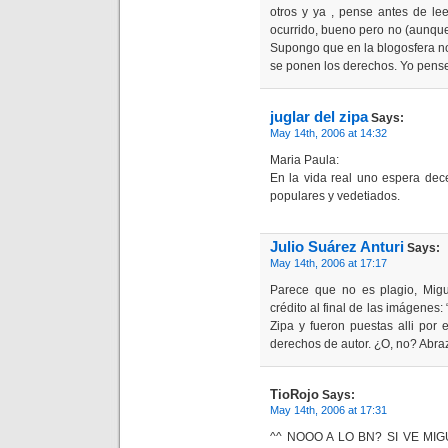
otros y ya , pense antes de le
ocurrido, bueno pero no (aunqu
Supongo que en la blogosfera no
se ponen los derechos. Yo pense 
juglar del zipa
Says:
May 14th, 2006 at 14:32
Maria Paula:
En la vida real uno espera dece
populares y vedetiados.
Julio Suárez Anturi
Says:
May 14th, 2006 at 17:17
Parece que no es plagio, Migue
crédito al final de las imágenes:
Zipa y fueron puestas alli por 
derechos de autor. ¿O, no? Abra
TioRojo
Says:
May 14th, 2006 at 17:31
^^ NOOO A LO BN? SI VE M