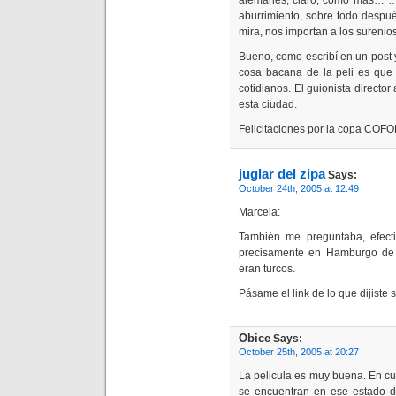
alemanes, claro, cómo más…”… 
aburrimiento, sobre todo desp
mira, nos importan a los surenios
Bueno, como escribí en un post y 
cosa bacana de la peli es que 
cotidianos. El guionista directo
esta ciudad.
Felicitaciones por la copa COFOL
juglar del zipa
Says:
October 24th, 2005 at 12:49
Marcela:
También me preguntaba, efecti
precisamente en Hamburgo de 
eran turcos.
Pásame el link de lo que dijiste 
Obice
Says:
October 25th, 2005 at 20:27
La pelicula es muy buena. En cua
se encuentran en ese estado de