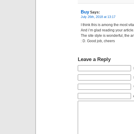
Buy
Says:
July 26th, 2018 at 13:17
I think this is among the most vit
And i’m glad reading your articl
The site style is wonderful, the art
: D. Good job, cheers
Leave a Reply