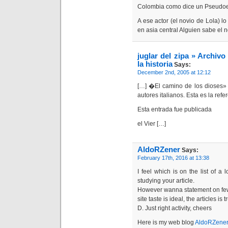
Colombia como dice un Pseudoest
A ese actor (el novio de Lola) l
en asia central Alguien sabe el
juglar del zipa » Archiv
la historia
Says:
December 2nd, 2005 at 12:12
[…] �El camino de los dioses» 
autores italianos. Esta es la refe
Esta entrada fue publicada
el Vier […]
AldoRZener
Says:
February 17th, 2016 at 13:38
I feel which is on the list of a 
studying your article.
However wanna statement on few
site taste is ideal, the articles is t
D. Just right activity, cheers
Here is my web blog
AldoRZene