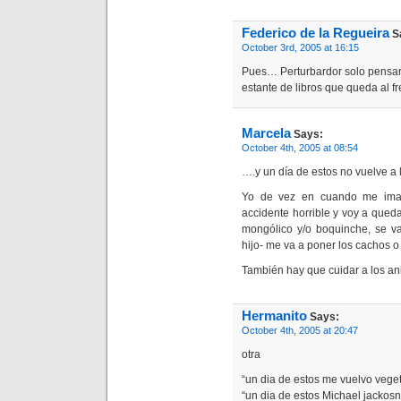
Federico de la Regueira
S
October 3rd, 2005 at 16:15
Pues… Perturbardor solo pensar 
estante de libros que queda al f
Marcela
Says:
October 4th, 2005 at 08:54
….y un día de estos no vuelve a 
Yo de vez en cuando me imagi
accidente horrible y voy a quedar
mongólico y/o boquinche, se va
hijo- me va a poner los cachos o
También hay que cuidar a los an
Hermanito
Says:
October 4th, 2005 at 20:47
otra
“un dia de estos me vuelvo vege
“un dia de estos Michael jackos