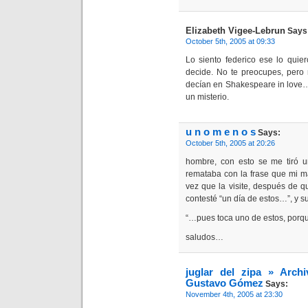
Elizabeth Vigee-Lebrun
Says
October 5th, 2005 at 09:33
Lo siento federico ese lo quie
decide. No te preocupes, pero 
decían en Shakespeare in love…
un misterio.
u n o m e n o s
Says:
October 5th, 2005 at 20:26
hombre, con esto se me tiró 
remataba con la frase que mi ma
vez que la visite, después de q
contesté “un día de estos…”, y su
“…pues toca uno de estos, porqu
saludos…
juglar del zipa » Arc
Gustavo Gómez
Says:
November 4th, 2005 at 23:30