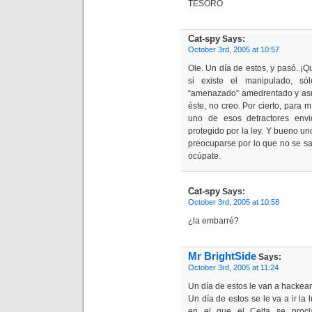
TESORO
Cat-spy
Says:
October 3rd, 2005 at 10:57
Ole. Un día de estos, y pasó. ¡
si existe el manipulado, só
“amenazado” amedrentado y asus
éste, no creo. Por cierto, para 
uno de esos detractores envi
protegido por la ley. Y bueno u
preocuparse por lo que no se s
ocúpate.
Cat-spy
Says:
October 3rd, 2005 at 10:58
¿la embarré?
Mr BrightSide
Says:
October 3rd, 2005 at 11:24
Un día de estos le van a hackear
Un día de estos se le va a ir la 
en el que el Celta se pro